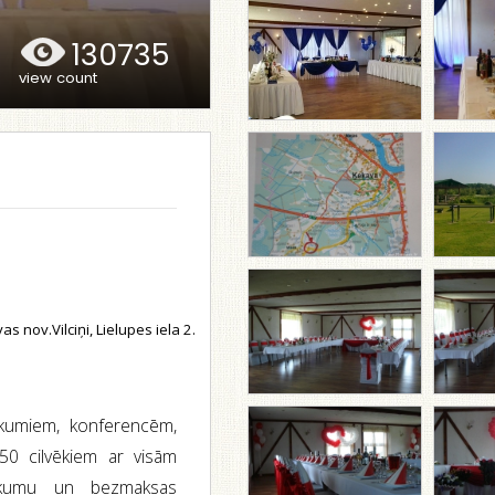
130735
view count
 nov.Vilciņi, Lielupes iela 2.
ākumiem, konferencēm,
50 cilvēkiem ar visām
aukumu un bezmaksas