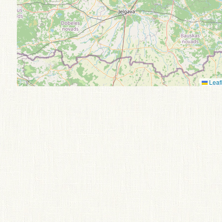
Leafl