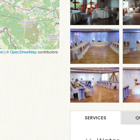
et
|
©
OpenStreetMap
contributors
SERVICES
Q