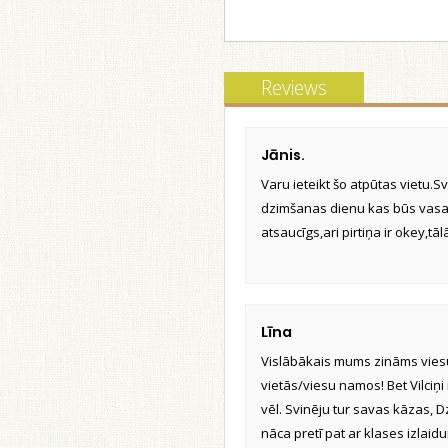
Reviews
Jānis.
Varu ieteikt šo atpūtas vietu.S
dzimšanas dienu kas būs vasarā
atsaucīgs,ari pirtiņa ir okey,t
Līna
Vislābākais mums zināms viesu 
vietās/viesu namos! Bet Vilciņi
vēl. Svinēju tur savas kāzas, 
nāca pretī pat ar klases izlaidu