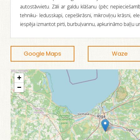
autostāvvietu. Zāli ar galdu klāšanu (pēc nepieciešamīb
tehniku- ledusskapi, cepeškrāsni, mikroviļņu krāsni, elekt
iespēja izmantot pirti, burbuļvannu, apkurināmo baļļu un d
Google Maps
Waze
+
−