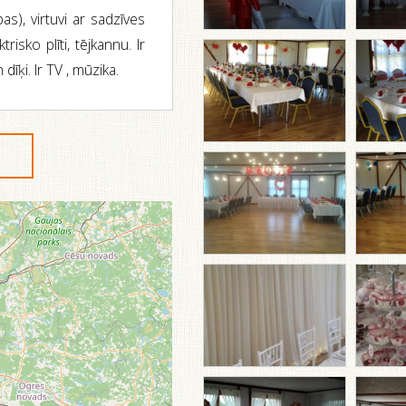
as), virtuvi ar sadzīves
risko plīti, tējkannu. Ir
īķi. Ir TV , mūzika.