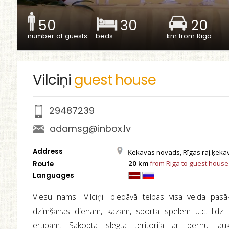
50
30
20
number of guests
beds
km from Riga
Vilciņi
guest house
29487239
adamsg@inbox.lv
Address
Ķekavas novads, Rīgas raj.ķekavas
20 km
from Riga to guest house
Route
Languages
Viesu nams "Vilciņi" piedāvā telpas visa veida pas
dzimšanas dienām, kāzām, sporta spēlēm u.c. līdz 
ērtībām. Sakopta slēgta teritorija ar bērnu l