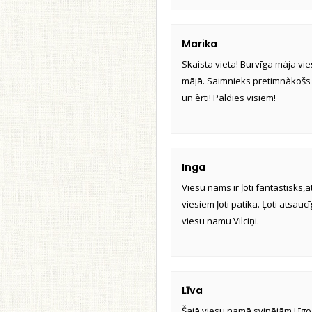
Marika
Skaista vieta! Burvīga màja v
mājā. Saimnieks pretimnàkošs 
un èrti! Paldies visiem!
Inga
Viesu nams ir ļoti fantastisks,
viesiem ļoti patika. Ļoti atsau
viesu namu Vilciņi.
Līva
Šajā viesu namā svinējām Līgo 