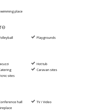
wimming place
re
olleyball
Playgrounds
acuzzi
Hot tub
atering
Caravan sites
icnic sites
onference hall
TV / Video
ireplace