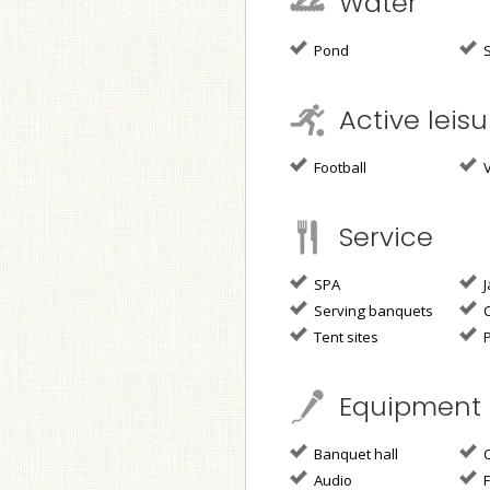
Water
Pond
S
Active leisu
Football
V
Service
SPA
J
Serving banquets
C
Tent sites
P
Equipment
Banquet hall
C
Audio
F