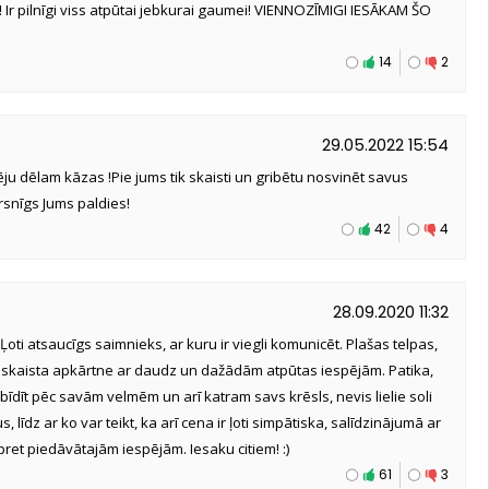
! Ir pilnīgi viss atpūtai jebkurai gaumei! VIENNOZĪMIGI IESĀKAM ŠO
14
2
29.05.2022 15:54
ju dēlam kāzas !Pie jums tik skaisti un gribētu nosvinēt savus
rsnīgs Jums paldies!
42
4
28.09.2020 11:32
ti atsaucīgs saimnieks, ar kuru ir viegli komunicēt. Plašas telpas,
skaista apkārtne ar daudz un dažādām atpūtas iespējām. Patika,
bīdīt pēc savām velmēm un arī katram savs krēsls, nevis lielie soli
līdz ar ko var teikt, ka arī cena ir ļoti simpātiska, salīdzinājumā ar
pret piedāvātajām iespējām. Iesaku citiem! :)
61
3