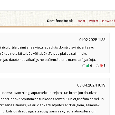
Sort feedback
best
worst
newest
01.02.2025 11:33
vinēju brāļa dzimšanas vietu.Iepatikās domāju svinēt arī savu
,tad noteikti te būs vēl labāk .Telpas plašas,saimnieks
ālāk jau daudz kas atkarīgs no pašiem.Ēdiens mums arī garšoja.
6
3
03.04.2024 10:19
nams! Esām riktīgi atpūtnieki un ceļotāji un bijām ļoti daudzās
 ir paši labāki! Atpūtāmies tur kādas reizes 6 un atgriežamies vēl un
Dzimšanas Dienas, kā arī vienkārši atpūtos ar draugiem, saimnieki
mu! Ļoti ļoti draudzīgi, atsaucīgi saimnieki, izcīla atmosfēra un