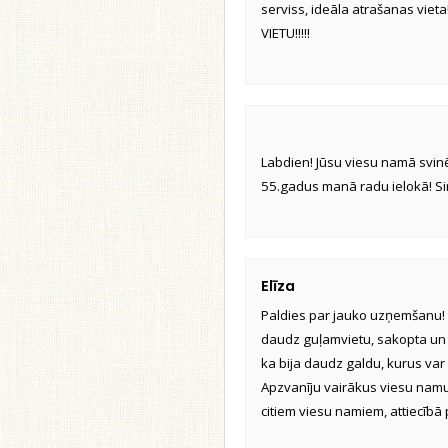
serviss, ideāla atrašanas vieta
VIETU!!!!!
Labdien! Jūsu viesu namā svinē
55.gadus manā radu ielokā! Si
Elīza
Paldies par jauko uzņemšanu! Ļo
daudz guļamvietu, sakopta un 
ka bija daudz galdu, kurus var 
Apzvanīju vairākus viesu namus, 
citiem viesu namiem, attiecībā 