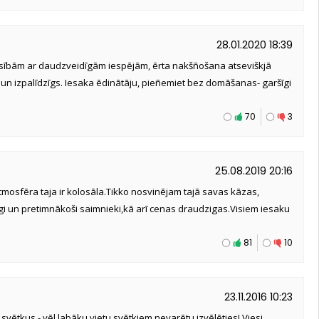
28.01.2020 18:39
iesībām ar daudzveidīgām iespējām, ērta nakšñošana atseviškjā
un izpalīdzīgs. Iesaka ēdinātāju, pieñemiet bez domāšanas- garšīgi
70
3
25.08.2019 20:16
atmosfēra taja ir kolosāla.Tikko nosvinējam tajā savas kāzas,
cīgi un pretimnākoši saimnieki,kā arī cenas draudzigas.Visiem iesaku
81
10
23.11.2016 10:23
svētkus - vēl labāku vietu svētkiem nevarētu izvēlēties! Viesi