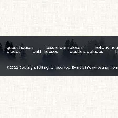
guest houses
leisure complexes
holiday ho
places
bath houses
castles, palaces
h
©2022 Copyright | All rights reserved. E-mail:
info@viesunamiem.