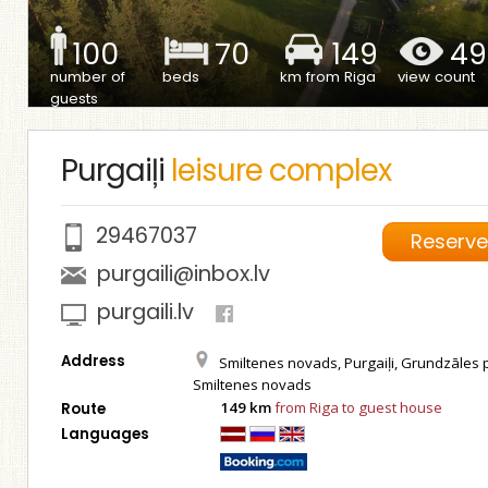
100
70
149
49
number of
beds
km from Riga
view count
guests
Purgaiļi
leisure complex
29467037
Reserv
purgaili@inbox.lv
purgaili.lv
Address
Smiltenes novads, Purgaiļi, Grundzāles 
Smiltenes novads
149 km
from Riga to guest house
Route
Languages