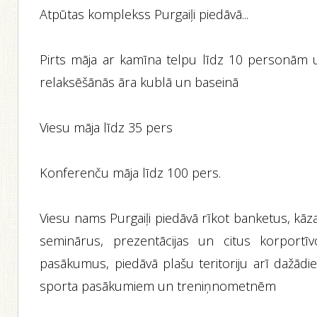
Atpūtas komplekss Purgaiļi piedāvā...
Pirts māja ar kamīna telpu līdz 10 personām 
relaksēšānās āra kublā un baseinā
Viesu māja līdz 35 pers
Konferenču māja līdz 100 pers.
Viesu nams Purgaiļi piedāvā rīkot banketus, kāz
seminārus, prezentācijas un citus korportīv
pasākumus, piedāvā plašu teritoriju arī dažādi
sporta pasākumiem un treniņnometnēm