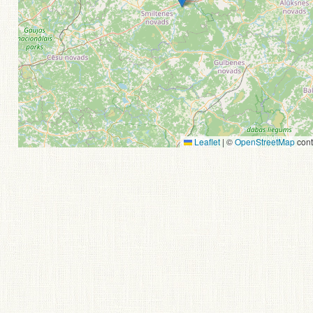
Leaflet
|
©
OpenStreetMap
cont