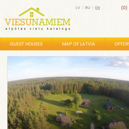
LV
|
RU
|
EN
(0)
GUEST HOUSES
MAP OF LATVIA
OFFER