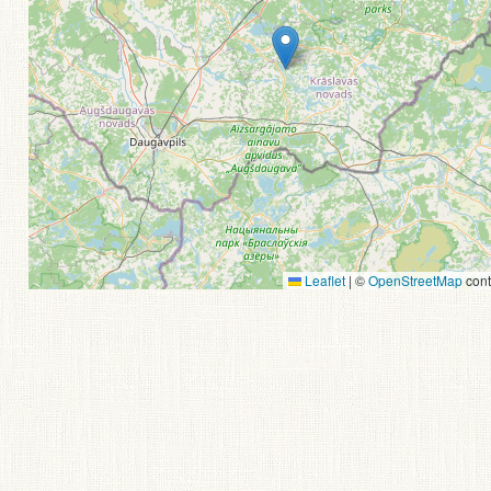
Leaflet
|
©
OpenStreetMap
cont