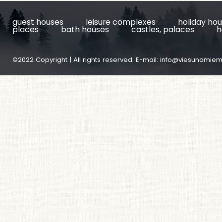
guest houses
leisure complexes
holiday ho
places
bath houses
castles, palaces
h
©2022 Copyright | All rights reserved. E-mail:
info@viesunamiem.