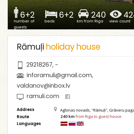
6+2
6+2
240
42
number of
beds
km from Riga
view count
guests
Rāmuļi
holiday house
29218267
,
-
inforamuli@gmail.com
,
valdanov@inbox.lv
ramuli.com
Address
Aglonas novads, ''Rāmuļi'', Grāveru pag
240 km
from Riga to guest house
Route
Languages