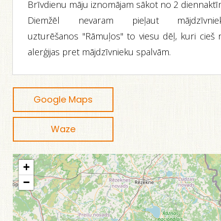
Brīvdienu māju iznomājam sākot no 2 diennaktī
Diemžēl nevaram pieļaut mājdzīvnie
uzturēšanos "Rāmuļos" to viesu dēļ, kuri cieš 
alerģijas pret mājdzīvnieku spalvām.
Google Maps
Waze
+
−