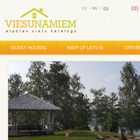
LV
|
RU
|
EN
(0)
GUEST HOUSES
MAP OF LATVIA
OFFER