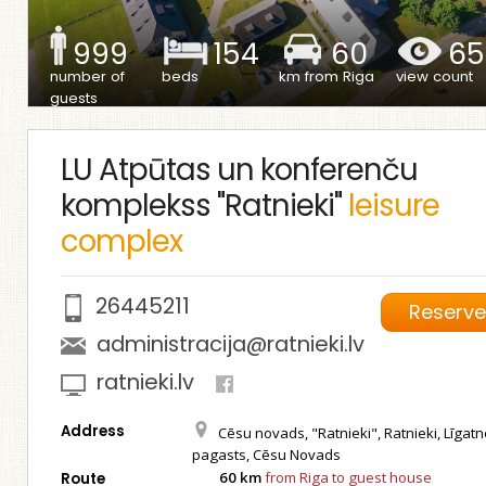
999
154
60
65
number of
beds
km from Riga
view count
guests
LU Atpūtas un konferenču
komplekss "Ratnieki"
leisure
complex
26445211
Reserv
administracija@ratnieki.lv
ratnieki.lv
Address
Cēsu novads, "Ratnieki", Ratnieki, Līgat
pagasts, Cēsu Novads
60 km
from Riga to guest house
Route