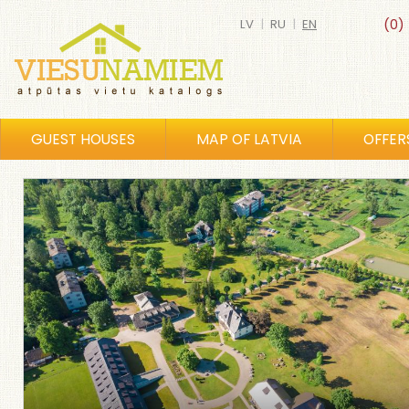
LV
|
RU
|
EN
(0)
GUEST HOUSES
MAP OF LATVIA
OFFER