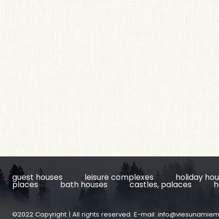
guest houses
leisure complexes
holiday ho
places
bath houses
castles, palaces
h
©2022 Copyright | All rights reserved. E-mail:
info@viesunamiem.