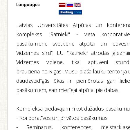
Languages
Latvijas Universitātes Atpūtas un konferen
komplekss "Ratnieki" - vieta korporatīvi
pasākumiem, svētkiem, atpūtai un iedvesm
Vidzemes sirdī. LU “Ratnieki” atrodas gleznai
Vidzemes vidienē, tikai aptuveni stund
braucienā no Rīgas. Mūsu plašā lauku teritorija
daudzveidīgās ēkas ir piemērotas gan lieli
pasākumiem, gan mierīgai atpūtai pie dabas.
Kompleksā piedāvājam rīkot dažādus pasākumu
- Korporatīvos un privātos pasākumus
- Seminārus, konferences, meistarklase