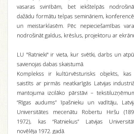
vasaras svinībām, bet iekštelpās nodrošin
dažādu formātu telpas semināriem, konferenc
un meistarklasēm. Pēc nepieciešamības var
nodrošināt galdus, krēslus, projektoru ar ekrān
LU "Ratnieki" ir vieta, kur svētki, darbs un atp
savienojas dabas skaistumā.
Komplekss ir kultūrvēsturisks objekts, kas 
saistīts ar pirmās neatkarīgās Latvijas industri
mantojuma izcilāko pārstāvi – tekstiluzņēmu
“Rīgas audums” īpašnieku un vadītāju, Latvij
Universitātes mecenātu Robertu Hiršu (189
1972), kas “Ratniekus” Latvijas Universitāt
novēlēja 1972. gadā.