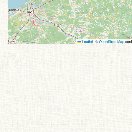
Leaflet
|
©
OpenStreetMap
cont