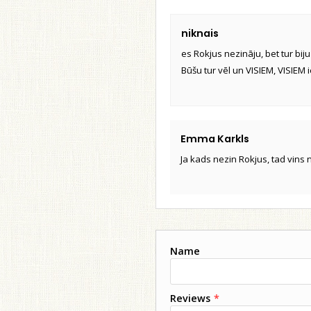
niknais
es Rokjus nezināju, bet tur biju
Būšu tur vēl un VISIEM, VISIEM 
Emma Karkls
Ja kads nezin Rokjus, tad vins n
Name
Reviews
*