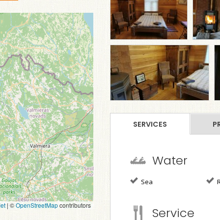
SERVICES
P
Water
Sea
R
et
|
©
OpenStreetMap
contributors
Service