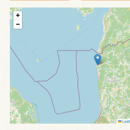
+
−
Leafl