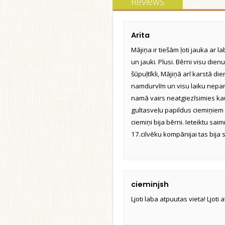
Reviews
Arita
Mājiņa ir tiešām ļoti jauka ar 
un jauki. Plusi. Bērni visu die
šūpuļtīkli, Mājiņā arī karstā di
namdurvīm un visu laiku nepame
namā vairs neatgiezīsimies ka
gultasveļu papildus ciemiņiem 
ciemiņi bija bērni. Ieteiktu sa
17.cilvēku kompānijai tas bija s
cieminjsh
Ljoti laba atpuutas vieta! Ljoti a