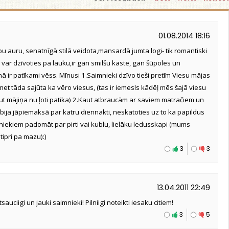
01.08.2014 18:16
labu auru, senatnīgā stilā veidota,mansardā jumta logi- tik romantiski
nu var dzīvoties pa lauku,ir gan smilšu kaste, gan šūpoles un
enā ir patīkami vēss. Mīnusi 1.Saimnieki dzīvo tieši pretīm Viesu mājas
t tāda sajūta ka vēro viesus, (tas ir iemesls kādēļ mēs šajā viesu
ut mājiņa nu ļoti patika) 2.Kaut atbraucām ar saviem matračiem un
bija jāpiemaksā par katru diennakti, neskatoties uz to ka papildus
imniekiem padomāt par pirti vai kublu, lielāku ledusskapi (mums
tipri pa mazu):)
3
3
13.04.2011 22:49
tsauciigi un jauki saimnieki! Pilniigi noteikti iesaku citiem!
3
5