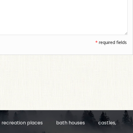
*
required fields
recreation places
bath houses
castles,