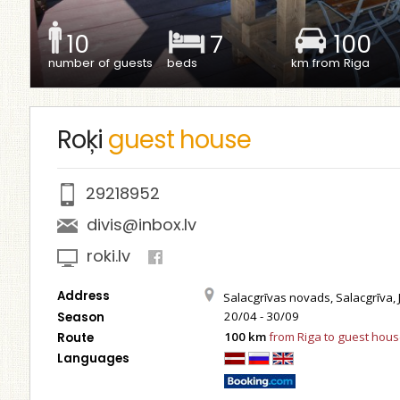
10
7
100
number of guests
beds
km from Riga
Roķi
guest house
29218952
divis@inbox.lv
roki.lv
Address
Salacgrīvas novads, Salacgrīva, 
20/04 - 30/09
Season
100 km
from Riga to guest hou
Route
Languages