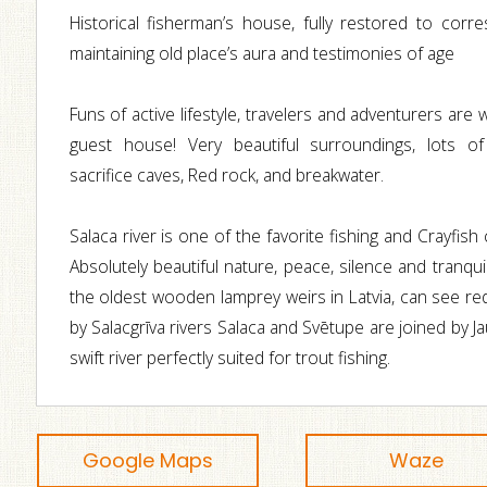
Historical fisherman’s house, fully restored to co
maintaining old place’s aura and testimonies of age
Funs of active lifestyle, travelers and adventurers are
guest house! Very beautiful surroundings, lots of 
sacrifice caves, Red rock, and breakwater.
Salaca river is one of the favorite fishing and Crayfish 
Absolutely beautiful nature, peace, silence and tranqui
the oldest wooden lamprey weirs in Latvia, can see red
by Salacgrīva rivers Salaca and Svētupe are joined by J
swift river perfectly suited for trout fishing.
Google Maps
Waze