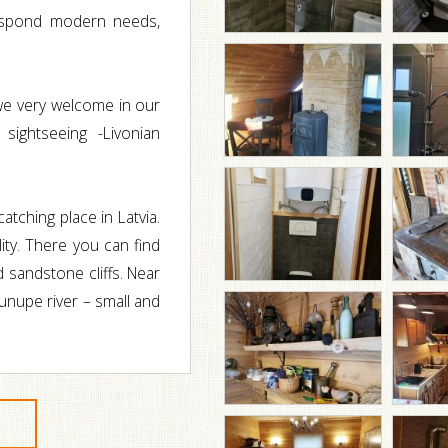
rrespond modern needs,
 we very welcome in our
sightseeing -Livonian
catching place in Latvia.
lity. There you can find
 sandstone cliffs. Near
aunupe river – small and