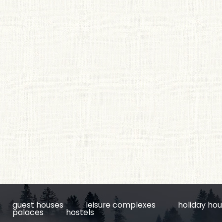
guest houses
leisure complexes
holiday ho
palaces
hostels