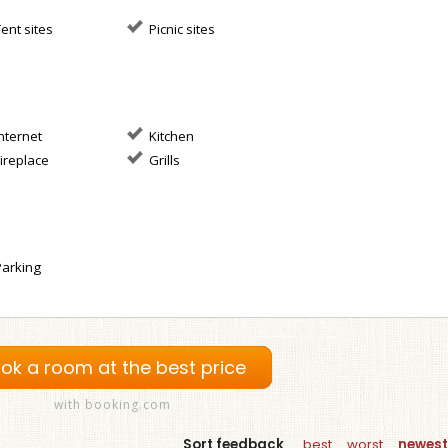
ent sites
Picnic sites
nternet
Kitchen
ireplace
Grills
arking
ok a room at the best price
with booking.com
Sort feedback
best
worst
newest