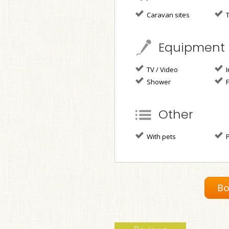
Caravan sites
T
Equipment
TV / Video
I
Shower
F
Other
With pets
P
Bo