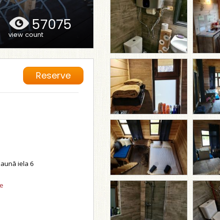
57075
view count
Reserve
Jaunā iela 6
se