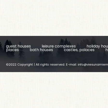
guest houses
leisure complexes
holiday ho
places
bath houses
castles, palaces
h
©2022 Copyright | All rights reserved. E-mail:
info@viesunamiem.