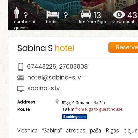
?
?
13
43
number of
beds
km from Riga
view count
guests
Sabina S
hotel
Reserv
67443225
,
27003008
hotel@sabina-s.lv
sabina-s.lv
Address
Rīga, Stūrmaņu iela 31c
13 km
from Riga to guest house
Route
Viesnīca “Sabina” atrodas pašā Rīgas piejūr