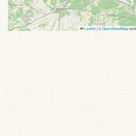
Leaflet
|
©
OpenStreetMap
cont