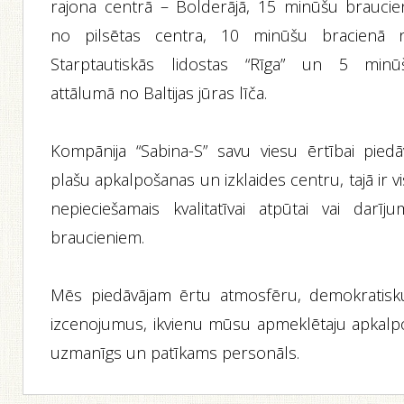
rajona centrā – Bolderājā, 15 minūšu braucie
no pilsētas centra, 10 minūšu bracienā 
Starptautiskās lidostas “Rīga” un 5 minū
attālumā no Baltijas jūras līča.
Kompānija “Sabina-S” savu viesu ērtībai piedā
plašu apkalpošanas un izklaides centru, tajā ir v
nepieciešamais kvalitatīvai atpūtai vai darīju
braucieniem.
Mēs piedāvājam ērtu atmosfēru, demokratisk
izcenojumus, ikvienu mūsu apmeklētaju apkalp
uzmanīgs un patīkams personāls.