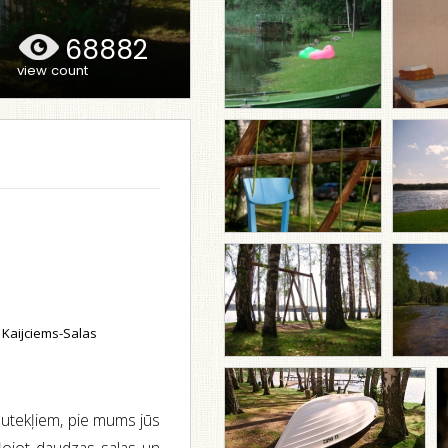
68882
view count
Kaijciems-Salas
putekļiem, pie mums jūs