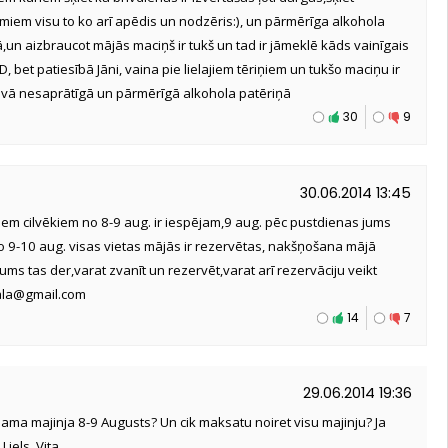
iem visu to ko arī apēdis un nodzēris:), un pārmērīga alkohola
ā,un aizbraucot mājās maciņš ir tukš un tad ir jāmeklē kāds vainīgais
 bet patiesībā Jāni, vaina pie lielajiem tēriņiem un tukšo maciņu ir
avā nesaprātīgā un pārmērīgā alkohola patēriņā
30
9
30.06.2014 13:45
iem cilvēkiem no 8-9 aug. ir iespējam,9 aug. pēc pustdienas jums
jo 9-10 aug. visas vietas mājās ir rezervētas, nakšņošana mājā
ms tas der,varat zvanīt un rezervēt,varat arī rezervāciju veikt
sala@gmail.com
14
7
29.06.2014 19:36
eejama majinja 8-9 Augusts? Un cik maksatu noiret visu majinju? Ja
iels, Vita