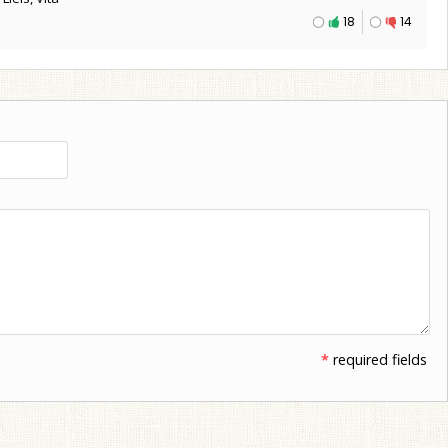
18
14
*
required fields