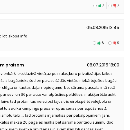
7
7
05.08.2015 13:45
. ļoti skopa info
6
9
kim praisom
08.07.2015 18:00
ienkārši ekskluzīvā vietā,uz pussalas,kuru privatizācijas laikos
šais bagātnieks,šodien parasti šādās vietās ir iekārtojušies bagāti
par slēgtu un tautas daļai nepieejamu, bet sāruma pussala ir tā retā
 par sevi un 3€ par auto var atpūsties,peldēties ,makšķerēt,braukt
aivu tad protam tas neietilpst tajos trīs eiro),spēlēt volejbolu un
 bet tu saki ka kempings prasa eiropas cenas par atpūšanos :),
ismotu telti ..., tad protams ir jāmaksā par pakalpojumiem ,Jāni,
elveikalos maksā 20 pagales malka,bet sārumā par tādu summu dod
iem kuriem šķiet ka brīvdienas ir izvērtušās ļoti dārgas,šķiet