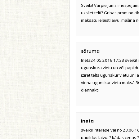
Sveiki! Vai pie jums ir iespēja
uzsliet telti? Gribas prom no ci
maksātu ielaist laivu, mašīna 
sāruma
Ineta24.05.2016 17:33 sveiki! i
ugunskura vietu un vēl papildus la
izīrēt telts ugunskur vietu un 
viena ugunskur vieta maksā 3€
diennaktī
Ineta
sveiki! interesē vai no 23.06.1
papildus laivu. ? kādas cenas ?