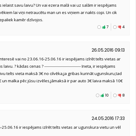
ms ielaist savu laivu? Un vai ezera malā vai uz salām ir iespējams
lvēkiem lai viņi netraucētu man un es viņiem ar nakts copi. Un cik
nepaliek kamēr dzīvojos.
7
4
26.05.2016 09:13
nteresē vai no 23.06.16-25.06.16 ir iespējams izīrēt telts vietas ar
ivu. ? kādas cenas ? ------------------------------ Ineta, ir iespējams
laivu telts vieta maksā 3€ no cilvēka,ja gribas kurināt ugunskuru,tad
 un malka pēc jūsu izvēles,jāmaksā ir par auto 3€ laiva maksā 10€
10
8
24.05.2016 17:33
6-25.06.16 ir iespējams izīrēt telts vietas ar ugunskura vietu un vēl