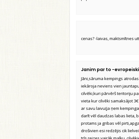
cenas? -laivas, maktsmītnes utt
Janim par to -evropeis
Jāni,sāruma kempings atrodas v
iekāroja neviens vien jauntapu
cilvēki,kuri pārvērš teritoriju 
vieta kur cilvēki samaksājot 3€
ar savu laivu(ja ņem kempinga l
darīt vēl daudzas labas lieta,
protams ja gribas vēl pirti,apga
drošivien esi redzējis cik li
trīs reizes vairāk malku, cilvēk