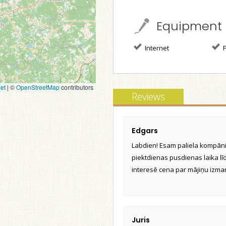
Equipment
Internet
F
et
|
©
OpenStreetMap
contributors
Reviews
Edgars
Labdien! Esam paliela kompānij
piektdienas pusdienas laika līd
interesē cena par mājiņu izma
Juris