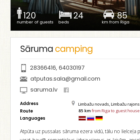
120
24
85
number of guests
beds
km from Riga
Sāruma
camping
28366416
,
64030197
atputas.sala@gmail.com
saruma.lv
Address
Limbažu novads, Limbažu rajons 
85 km
from Riga to guest house
Route
Languages
Atpūta uz pussalas sāruma ezera vidū, tālu no lielceļa 