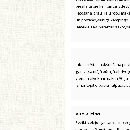
pieskaita pie kempinga izdevum
lietošana izrauj lielu robu mak
un protams,vainīgs kempings :D,
jāmeklē sevī,pareizāk sakot,s
labdien Vita,- nakšņošana piec
gan vieta mājā būtu jāatbrīvo,
vienam cilvēkam maksā 9€, ja ju
izmantojot e-pastu - atputas.
Vita Vilcina
Sveiki, velejos jautat vai ir pi
mes esam 5 meitenes.. Paldies L