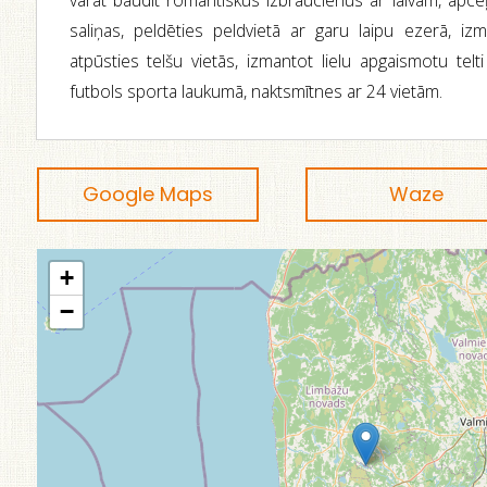
varat baudīt romantiskus izbraucienus ar laivām, apc
saliņas, peldēties peldvietā ar garu laipu ezerā, iz
atpūsties telšu vietās, izmantot lielu apgaismotu telti
futbols sporta laukumā, naktsmītnes ar 24 vietām.
Google Maps
Waze
+
−