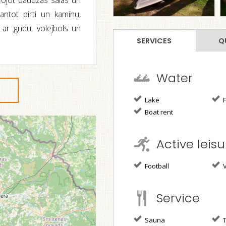
eļojot daudzas salas un
mantot pirti un kamīnu,
 ar grīdu, volejbols un
SERVICES
Q
Water
Lake
F
Boat rent
Active leisu
Football
V
Service
Sauna
T