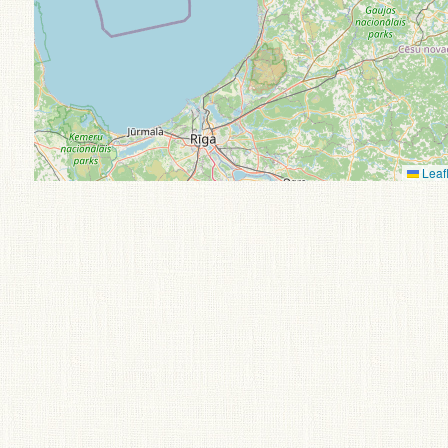
Leafl