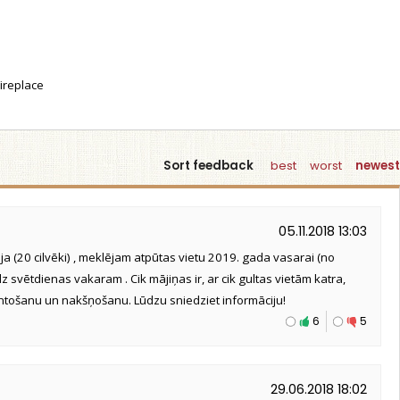
ireplace
Sort feedback
best
worst
newest
05.11.2018 13:03
a (20 cilvēki) , meklējam atpūtas vietu 2019. gada vasarai (no
z svētdienas vakaram . Cik mājiņas ir, ar cik gultas vietām katra,
ntošanu un nakšņošanu. Lūdzu sniedziet informāciju!
6
5
29.06.2018 18:02