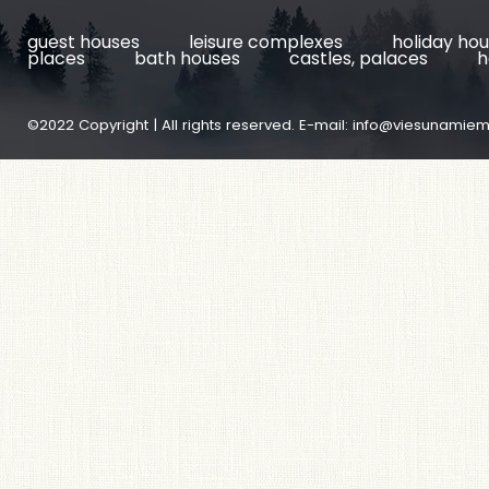
guest houses
leisure complexes
holiday ho
places
bath houses
castles, palaces
h
©2022 Copyright | All rights reserved. E-mail:
info@viesunamiem.