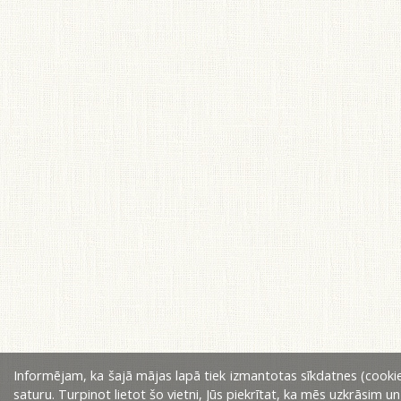
Informējam, ka šajā mājas lapā tiek izmantotas sīkdatnes (cookie
saturu. Turpinot lietot šo vietni, Jūs piekrītat, ka mēs uzkrāsim u