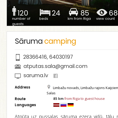
120
24
85
68
number of
beds
km from Riga
view count
guests
Sāruma
camping
28366416
,
64030197
atputas.sala@gmail.com
saruma.lv
Address
Limbažu novads, Limbažu rajons Kaijcie
Salas
85 km
from Riga to guest house
Route
Languages
Atpūta uz pussalas sāruma ezera vidū, tālu 