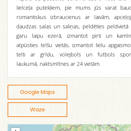
lielceļa putekļiem, pie mums jūs varat baud
romantiskus izbraucienus ar laivām, apceļoj
daudzas salas un saliņas, peldēties peldvietā 
garu laipu ezerā, izmantot pirti un kamīn
atpūsties telšu vietās, izmantot lielu apgaismo
telti ar grīdu, volejbols un futbols spor
laukumā, naktsmītnes ar 24 vietām.
Google Maps
Waze