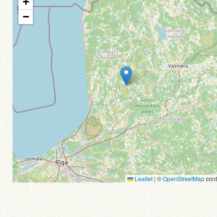
+
−
Leaflet
|
©
OpenStreetMap
cont