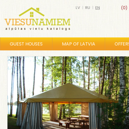
LV
|
RU
|
EN
(0)
GUEST HOUSES
MAP OF LATVIA
OFFER