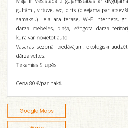
Mājā ir viesistaba 2 guļamistabas ar divguļam
gultām , virtuve, wc, pirts (pieejama par atsevi
samaksu) liela āra terase, Wi-Fi internets, gri
dārza mēbeles, plaša, iežogota dārza teritorij
kurā var novietot auto.
Vasaras sezonā, piedāvājam, ekoloģiski audzēt
dārza veltes.
Tiekamies Silupēs!
Cena 80 €/par nakti.
Google Maps
Waze