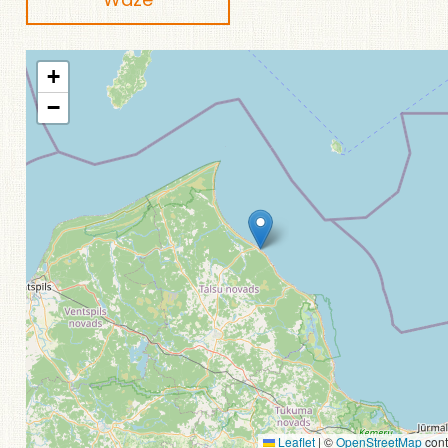
+
−
Leaflet
|
©
OpenStreetMap
cont