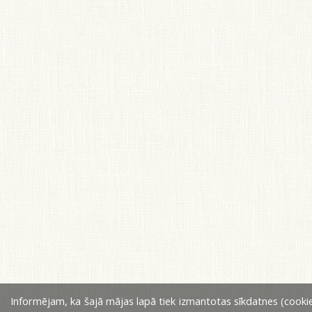
Informējam, ka šajā mājas lapā tiek izmantotas sīkdatnes (cookie