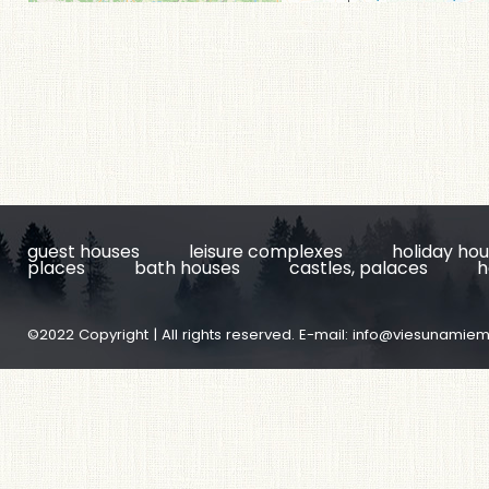
guest houses
leisure complexes
holiday ho
places
bath houses
castles, palaces
h
©2022 Copyright | All rights reserved. E-mail:
info@viesunamiem.