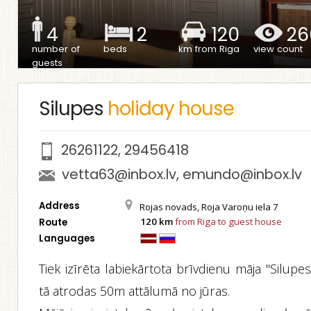
4
2
120
26
number of
beds
km from Riga
view count
guests
Silupes
holiday house
26261122
,
29456418
vetta63@inbox.lv
,
emundo@inbox.lv
Address
Rojas novads, Roja Varoņu iela 7
120 km
from Riga to guest house
Route
Languages
Tiek izīrēta labiekārtota brīvdienu māja "Silupes
tā atrodas 50m attālumā no jūras.