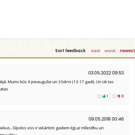
Sort feedback
best
worst
newest
03.05.2022 09:53
jūlijā. Mums būs 4 pieaugušie un 3 bērni (13-17 gadi). Un cik tas
natas
1
0
09.05.2018 00:46
kus...Sīpolos viss ir iekārtots gadiem ilgi,ar mīlestību un