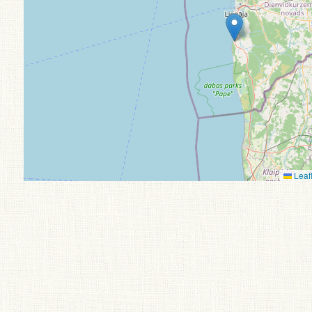
Leafl