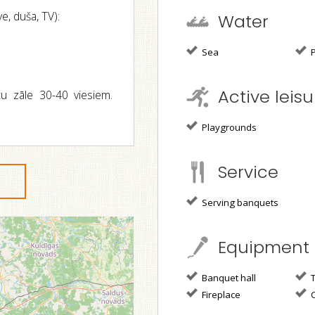
e, duša, TV):
Water
Sea
P
Active leisu
tu zāle 30-40 viesiem.
Playgrounds
Service
Serving banquets
Equipment
Banquet hall
T
Fireplace
O