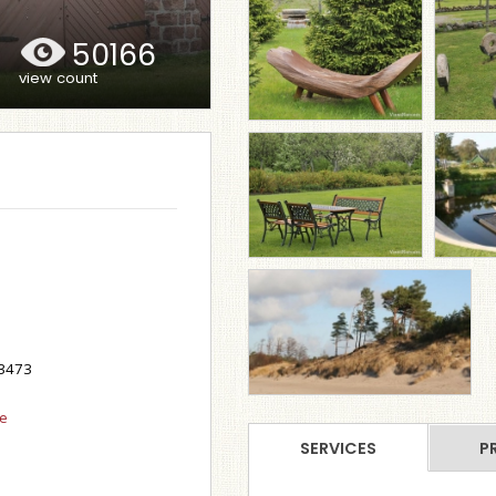
50166
view count
-3473
se
SERVICES
PR