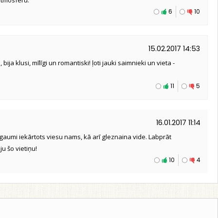
 atmosfēru.
6
10
15.02.2017 14:53
bija klusi, mīlīgi un romantiski! ļoti jauki saimnieki un vieta -
11
5
16.01.2017 11:14
r gaumi iekārtots viesu nams, kā arī gleznaina vide. Labprāt
ju šo vietiņu!
10
4