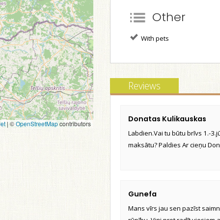
Other
With pets
Reviews
Donatas Kulikauskas
et
|
©
OpenStreetMap
contributors
Labdien.Vai tu būtu brīvs 1.-3.
maksātu? Paldies Ar cieņu Do
Gunefa
Mans vīrs jau sen pazīst saimnie