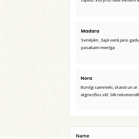
rūpību..Viņi prot radīt viesiem
Madara
Svinējām , šajā vietā jano gadu, 
pasakaini mierīga
Nora
Burvīgi saimnieki, skaisti un a
atgriezīšos vēl. Silti rekomendē
Name