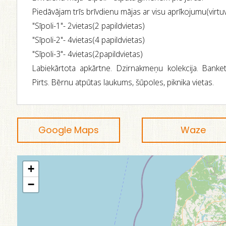
Piedāvājam trīs brīvdienu mājas ar visu aprīkojumu(virtuv
"Sīpoli-1"- 2vietas(2 papildvietas)
"Sīpoli-2"- 4vietas(4 papildvietas)
"Sīpoli-3"- 4vietas(2papildvietas)
Labiekārtota apkārtne. Dzirnakmeņu kolekcija. Banke
Pirts. Bērnu atpūtas laukums, šūpoles, piknika vietas.
Google Maps
Waze
+
−