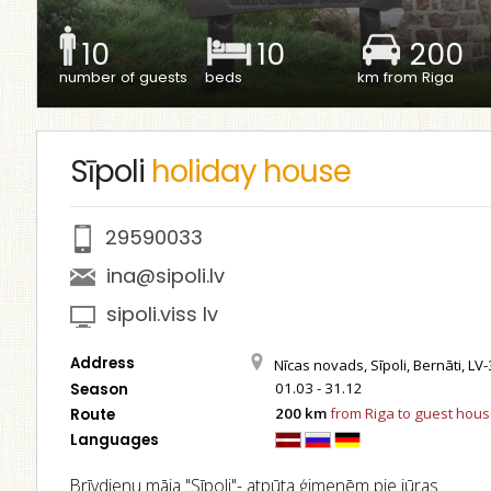
10
10
200
number of guests
beds
km from Riga
Sīpoli
holiday house
29590033
ina@sipoli.lv
sipoli.viss lv
Address
Nīcas novads, Sīpoli, Bernāti, LV
01.03 - 31.12
Season
200 km
from Riga to guest hou
Route
Languages
Brīvdienu māja "Sīpoli"- atpūta ģimenēm pie jūras.