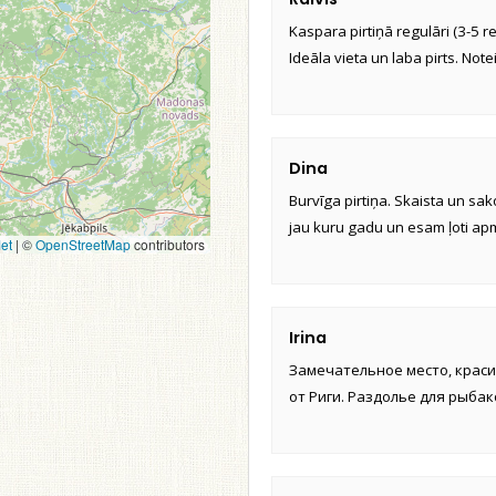
Kaspara pirtiņā regulāri (3-5 r
Ideāla vieta un laba pirts. Notei
Dina
Burvīga pirtiņa. Skaista un sa
jau kuru gadu un esam ļoti apm
et
|
©
OpenStreetMap
contributors
Irina
Замечательное место, краси
от Риги. Раздолье для рыбак