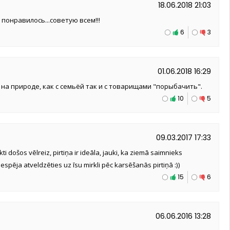
18.06.2018 21:03
понравилось...советую всем!!!
6
3
01.06.2018 16:29
на природе, как с семьёй так и с товарищами "порыбачить".
10
5
09.03.2017 17:33
ikti došos vēlreiz, pirtiņa ir ideāla, jauki, ka ziemā saimnieks
iespēja atveldzēties uz īsu mirkli pēc karsēšanās pirtiņā :))
15
6
06.06.2016 13:28