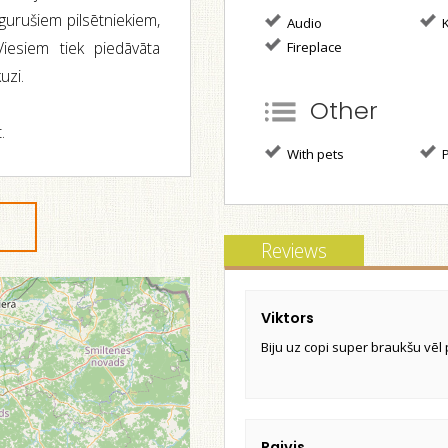
gurušiem pilsētniekiem,
Audio
K
Viesiem tiek piedāvāta
Fireplace
uzi.
Other
.
With pets
P
Reviews
Viktors
Biju uz copi super braukšu vē
Raivis