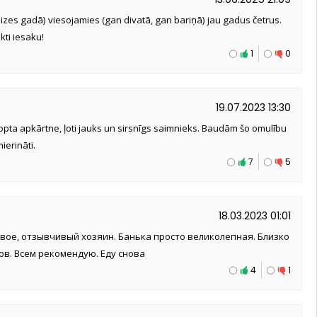
eizes gadā) viesojamies (gan divatā, gan bariņā) jau gadus četrus.
kti iesaku!
1
0
19.07.2023 13:30
kopta apkārtne, ļoti jauks un sirsnīgs saimnieks. Baudām šo omulību
ierināti.
7
5
18.03.2023 01:01
вое, отзывчивый хозяин. Банька просто великолепная. Близко
ов. Всем рекомендую. Еду снова
4
1