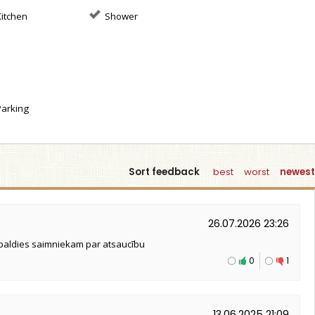
itchen
Shower
arking
Sort feedback
best
worst
newest
26.07.2026 23:26
l paldies saimniekam par atsaucību
0
1
13.06.2025 21:09