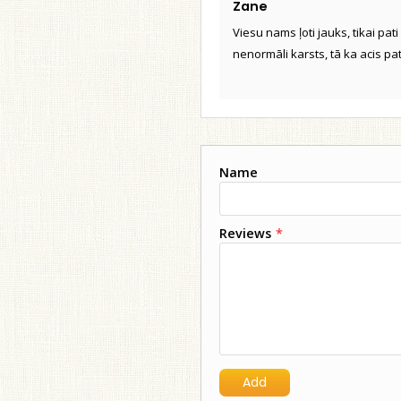
Zane
Viesu nams ļoti jauks, tikai pat
nenormāli karsts, tā ka acis p
Name
Reviews
*