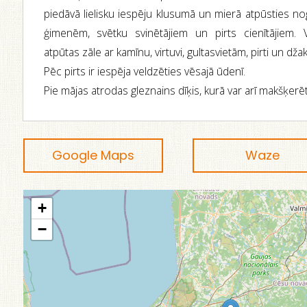
piedāvā lielisku iespēju klusumā un mierā atpūsties no
ģimenēm, svētku svinētājiem un pirts cienītājiem. 
atpūtas zāle ar kamīnu, virtuvi, gultasvietām, pirti un džak
Pēc pirts ir iespēja veldzēties vēsajā ūdenī.
Pie mājas atrodas gleznains dīķis, kurā var arī makšķerēt
Google Maps
Waze
+
−