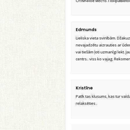
Отличное место. Понравило
Edmunds
Lieliska vieta svinībām. Džakuzzi,
nevajadzētu aizrauties ar ūden
vai tiešām ļoti uzmanīgi lekt. 
centrs.. viss ko vajag. Rekome
Kristīne
Patīk tas klusums, kas tur vald
relaksēties .