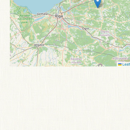
Leafl