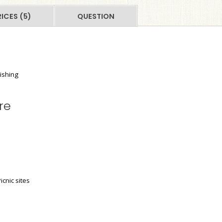
RICES (5)
QUESTION
ishing
re
icnic sites