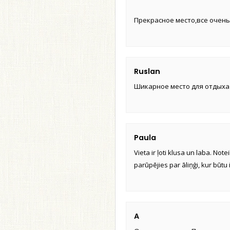
Прекрасное место,все очень 
Ruslan
Шикарное место для отдыха 
Paula
Vieta ir ļoti klusa un laba. Note
parūpējies par āliņģi, kur būtu 
A