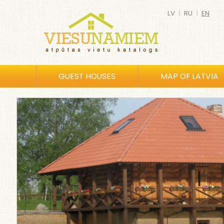
LV
|
RU
|
EN
GUEST HOUSES
MAP OF LATVIA