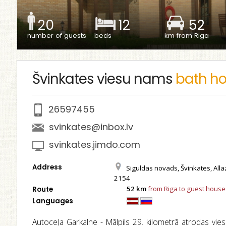
20
12
52
number of guests
beds
km from Riga
Švinkates viesu nams
bath h
26597455
svinkates@inbox.lv
svinkates.jimdo.com
Address
Siguldas novads, Švinkates, Alla
2154
52 km
from Riga to guest house
Route
Languages
Autoceļa Garkalne - Mālpils 29. kilometrā atrodas vies