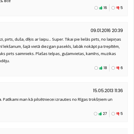
сь все
16
5
09.01.2016 20:39
 pirts, duša, dīķis ar laipu... Super. Tikai pie lielās pirts, no laipiņas
ī lekšanum, šajā vietā diezgan pasekls, labāk nokāpt pa trepītēm,
Jauks pirts saimnieks. Plašas telpas, guļamvietas, kamīns, muzikas
ndēju.
18
6
15.05.2013 11:36
a. Patīkami man kā pilsētniecei izrauties no Rīgas trokšņiem un
27
5