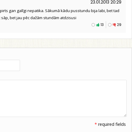
23.01.2013 20:29
i pirts gan galīgi nepatika. Sākumā kādu pusstundu bija labi, bet tad
at sāp, bet jau pēc dažām stundām atdzisusi
13
29
*
required fields