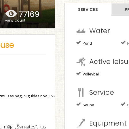
SERVICES
P
77169
view count
Water
ouse
Pond
F
Active leisu
Volleyball
Service
zmuizas pag., Siguldas nov., LV-
Sauna
P
Equipment
u māja „Švinkates”, kas