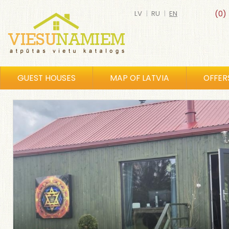
LV
|
RU
|
EN
(0)
GUEST HOUSES
MAP OF LATVIA
OFFER