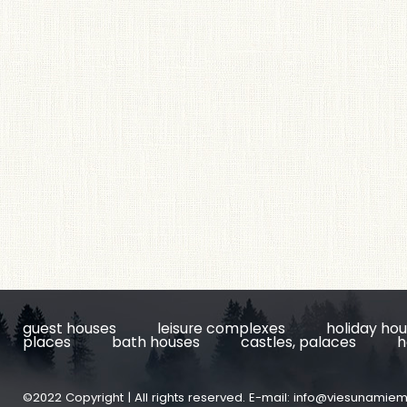
guest houses
leisure complexes
holiday ho
places
bath houses
castles, palaces
h
©2022 Copyright | All rights reserved. E-mail:
info@viesunamiem.