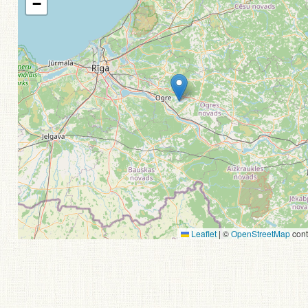
−
Leaflet
|
©
OpenStreetMap
cont