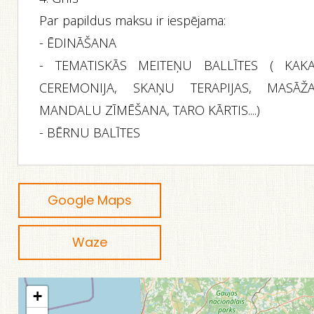
Par papildus maksu ir iespējama:
- ĒDINĀŠANA
- TEMATISKĀS MEITEŅU BALLĪTES ( KAK
CEREMONIJA, SKAŅU TERAPIJAS, MASĀŽA
MANDALU ZĪMĒŠANA, TARO KĀRTIS....)
- BĒRNU BALĪTES
Google Maps
Waze
+