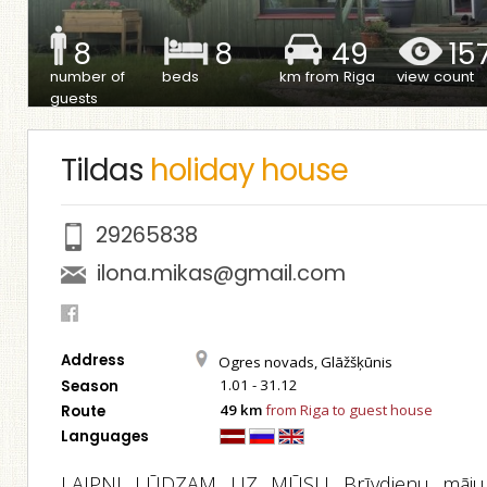
8
8
49
15
number of
beds
km from Riga
view count
guests
Tildas
holiday house
29265838
ilona.mikas@gmail.com
Address
Ogres novads, Glāžšķūnis
1.01 - 31.12
Season
49 km
from Riga to guest house
Route
Languages
LAIPNI LŪDZAM UZ MŪSU Brīvdienu māju