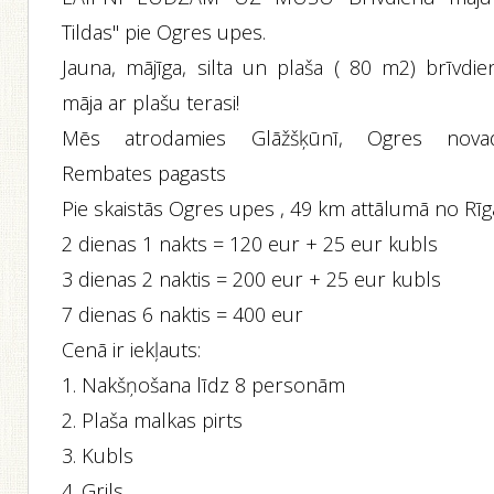
Tildas" pie Ogres upes.
Jauna, mājīga, silta un plaša ( 80 m2) brīvdie
māja ar plašu terasi!
Mēs atrodamies Glāžšķūnī, Ogres nova
Rembates pagasts
Pie skaistās Ogres upes , 49 km attālumā no Rīg
2 dienas 1 nakts = 120 eur + 25 eur kubls
3 dienas 2 naktis = 200 eur + 25 eur kubls
7 dienas 6 naktis = 400 eur
Cenā ir iekļauts:
1. Nakšņošana līdz 8 personām
2. Plaša malkas pirts
3. Kubls
4. Grils