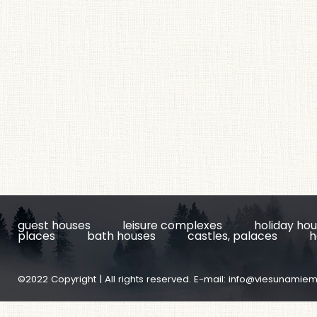
guest houses
leisure complexes
holiday ho
places
bath houses
castles, palaces
h
©2022 Copyright | All rights reserved. E-mail:
info@viesunamiem.