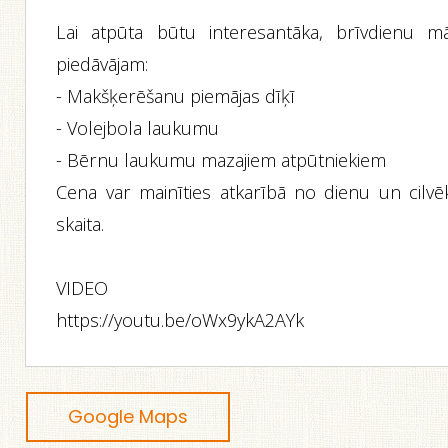
Lai atpūta būtu interesantāka, brīvdienu mā
piedāvājam:
- Makšķerēšanu piemājas dīķī
- Volejbola laukumu
- Bērnu laukumu mazajiem atpūtniekiem
Cena var mainīties atkarībā no dienu un cilvē
skaita.
VIDEO
https://youtu.be/oWx9ykA2AYk
Google Maps