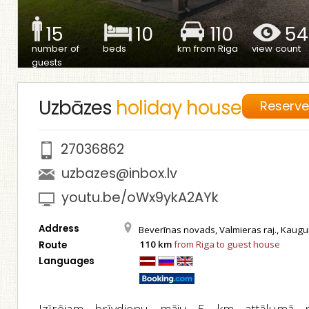
15
10
110
54
number of
beds
km from Riga
view count
guests
Uzbāzes
holiday house
Reserv
27036862
uzbazes@inbox.lv
youtu.be/oWx9ykA2AYk
Address
Beverīnas novads, Valmieras raj., Kaugur
110 km
from Riga to guest house
Route
Languages