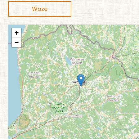
Waze
+
−