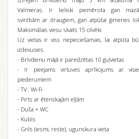
Izīrējam brīvdienu māju 5 km attālumā 
Valmieras. Ir lieliski piemērota gan maz
svinībām ar draugiem, gan atpūtai ģimenes lok
Maksimālais viesu skaits 15 cilvēki.
Uz vietas ir viss nepieciešamais, lai atpūta bū
izdevusies.
- Brīvdienu mājā ir paredzētas 10 guļvietas
- Ir pieejams virtuves aprīkojums ar visi
piederumiem
- TV ; Wi-Fi
- Pirts ar ēteriskajām eļļām
- Duša + WC
- Kubls
- Grils (iesmi, reste), ugunskura vieta