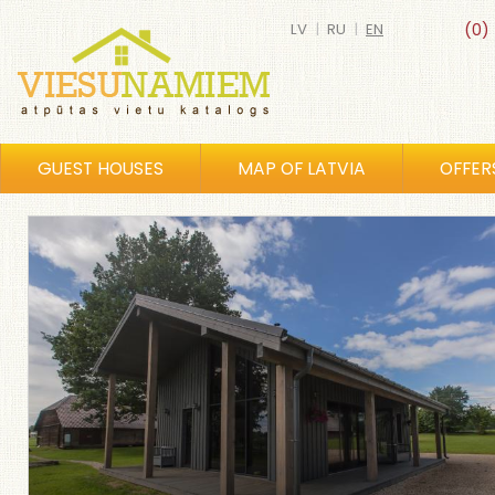
LV
|
RU
|
EN
(0)
GUEST HOUSES
MAP OF LATVIA
OFFER