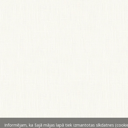
Informējam, ka šajā mājas lapā tiek izmantotas sīkdatnes (cookie