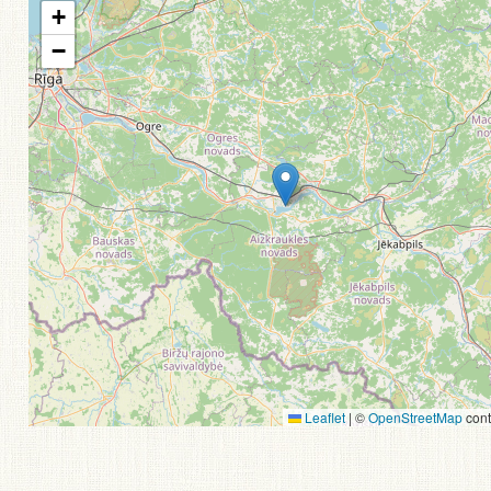
+
−
Leaflet
|
©
OpenStreetMap
cont