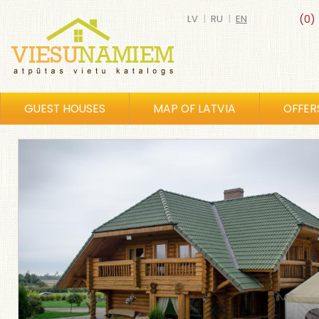
LV
|
RU
|
EN
(0)
GUEST HOUSES
MAP OF LATVIA
OFFER