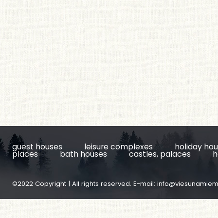
guest houses
leisure complexes
holiday ho
places
bath houses
castles, palaces
h
©2022 Copyright | All rights reserved. E-mail:
info@viesunamiem.