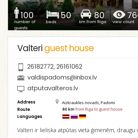
100
50
80
76
number of
beds
km from Riga
view count
guests
Valteri
guest house
26182772
,
26161062
valdispadoms@inbox.lv
atputavalteros.lv
Address
Aizkraukles novads, Padomi
80 km
from Riga to guest house
Route
Languages
Valteri ir lieliska atpūtas vieta ģimenēm, draugu 