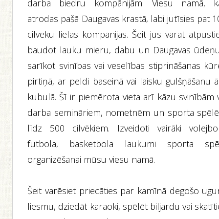
darba biedru kompānijām. Viesu namā, k
atrodas pašā Daugavas krastā, labi jutīsies pat 
cilvēku lielas kompānijas. Šeit jūs varat atpūsti
baudot lauku mieru, dabu un Daugavas ūdeņu
sarīkot svinības vai veselības stiprināšanas kū
pirtiņā, ar peldi baseinā vai laisku gulšņāšanu 
kubulā. Šī ir piemērota vieta arī kāzu svinībām 
darba semināriem, nometnēm un sporta spēl
līdz 500 cilvēkiem. Izveidoti vairāki volejbol
futbola, basketbola laukumi sporta spē
organizēšanai mūsu viesu namā.
Šeit varēsiet priecāties par kamīnā degošo ugu
liesmu, dziedāt karaoki, spēlēt biljardu vai skatīt