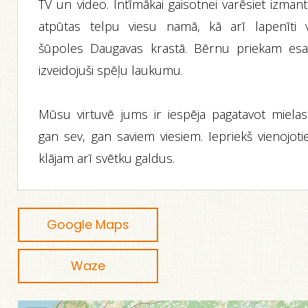
TV un video. Intīmākai gaisotnei varēsiet izman
atpūtas telpu viesu namā, kā arī lapenīti v
šūpoles Daugavas krastā. Bērnu priekam es
izveidojuši spēļu laukumu.
Mūsu virtuvē jums ir iespēja pagatavot mielas
gan sev, gan saviem viesiem. Iepriekš vienojoti
klājam arī svētku galdus.
Google Maps
Waze