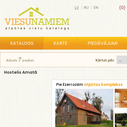
LV
|
RU
|
EN
(0)
KATALOGS
KARTE
PIEDĀVĀJUMI
7
Atlasīt
i
ierakst
i
.
Kārtot pēc
Hostelis Amatā
Pie Ezerrozēm
atpūtas komplekss