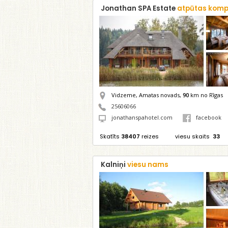
Jonathan SPA Estate
atpūtas komp
Vidzeme, Amatas novads,
90
km no Rīgas
25606066
jonathanspahotel.com
facebook
Skatīts
38407
reizes
viesu skaits
33
Kalniņi
viesu nams