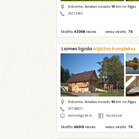
Vidzeme, Amatas novads,
90
km no Rīgas
29213403
Skatīts
43398
reizes
viesu skaits
70
Laimes ligzda
atpūtas komplekss
Vidzeme, Amatas novads,
80
km no Rīgas
29158821
laimesligzda.lv
facebook
Skatīts
66015
reizes
viesu skaits
70