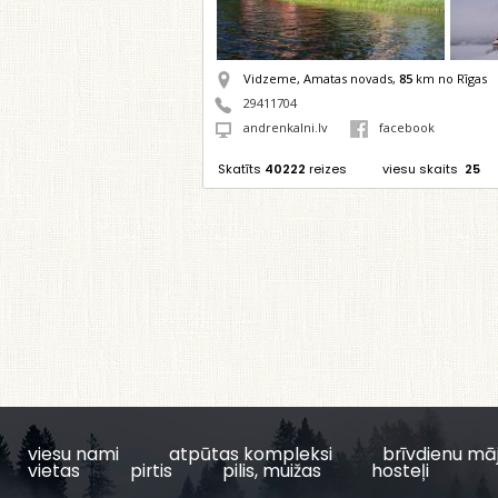
Vidzeme, Amatas novads,
85
km no Rīgas
29411704
andrenkalni.lv
facebook
Skatīts
40222
reizes
viesu skaits
25
viesu nami
atpūtas kompleksi
brīvdienu mā
vietas
pirtis
pilis, muižas
hosteļi