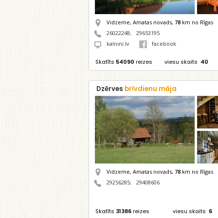
Vidzeme, Amatas novads,
78
km no Rīgas
26022248
;
29653195
kalnini.lv
facebook
Skatīts
54090
reizes
viesu skaits
40
Dzērves
brīvdienu māja
Vidzeme, Amatas novads,
78
km no Rīgas
29256285
;
29408606
Skatīts
31386
reizes
viesu skaits
6