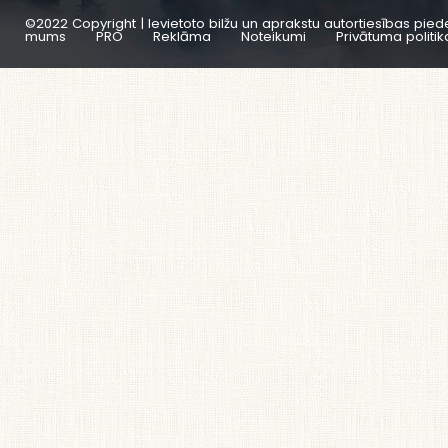
©2022 Copyright | Ievietoto bilžu un aprakstu autortiesības pied
mums
PRO
Reklāma
Noteikumi
Privātuma politik