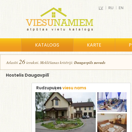
LV
|
RU
|
EN
KATALOGS
KARTE
P
26
Atlasīt
i
ierakst
i
.
Meklēšanas kritēriji:
Daugavpils novads
Hostelis Daugavpilī
Rudzupuķes
viesu nams