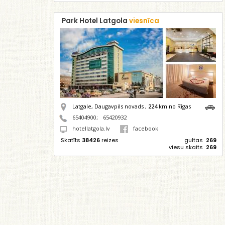
Park Hotel Latgola
viesnīca
Latgale, Daugavpils novads ,
224
km no Rīgas
65404900
;
65420932
hotellatgola.lv
facebook
Skatīts
38426
reizes
gultas
269
viesu skaits
269