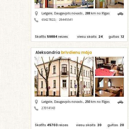
Latgale, Daugavpils novads ,
288
km no Rīgas
65427822
;
28445541
Skatīts
59884
reizes
viesu skaits
24
gultas
12
Aleksandria
brīvdienu māja
Latgale, Daugavpils novads ,
250
km no Rīgas
27014143
Skatīts
45703
reizes
viesu skaits
20
gultas
20