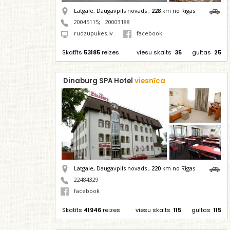
Latgale, Daugavpils novads ,
228
km no Rīgas
20045115
;
20003188
rudzupukes.lv
facebook
Skatīts
53185
reizes
viesu skaits
35
gultas
25
Dinaburg SPA Hotel
viesnīca
Latgale, Daugavpils novads ,
220
km no Rīgas
22484329
facebook
Skatīts
41946
reizes
viesu skaits
115
gultas
115