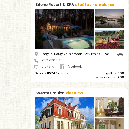
Silene Resort & SPA
atpūtas komplekss
Latgale, Daugavpils novads ,
259
km no Rīgas
+37122013509
silene.lv
facebook
Skatīts
85748
reizes
gultas
100
viesu skaits
200
Sventes muiža
viesnīca