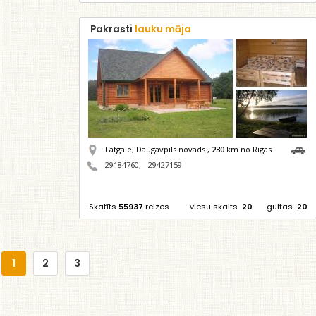
Pakrasti
lauku māja
Latgale, Daugavpils novads ,
230
km no Rīgas
29184760
;
29427159
Skatīts
55937
reizes
viesu skaits
20
gultas
20
1
2
3