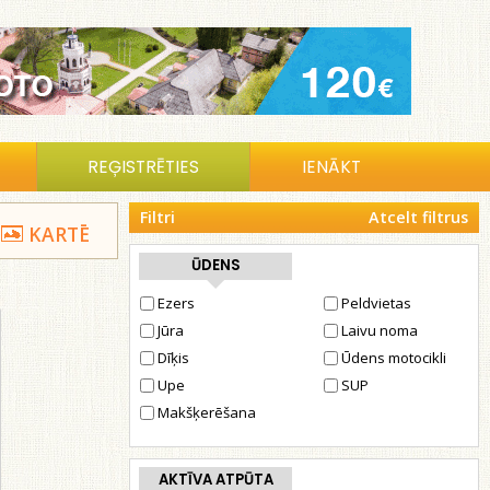
REĢISTRĒTIES
IENĀKT
Filtri
Atcelt filtrus
KARTĒ
ŪDENS
Ezers
Peldvietas
Jūra
Laivu noma
Dīķis
Ūdens motocikli
Upe
SUP
Makšķerēšana
AKTĪVA ATPŪTA