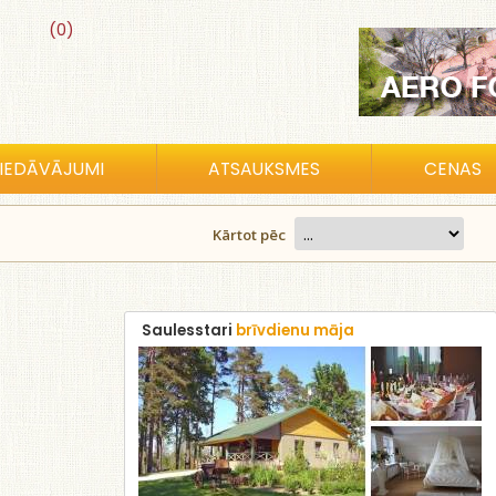
(0)
IEDĀVĀJUMI
ATSAUKSMES
CENAS
Kārtot pēc
Saulesstari
brīvdienu māja