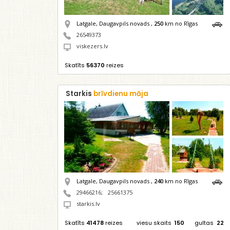
Latgale, Daugavpils novads ,
250
km no Rīgas
26549373
viskezers.lv
Skatīts
56370
reizes
Starkis
brīvdienu māja
Latgale, Daugavpils novads ,
240
km no Rīgas
29466216
;
25661375
starkis.lv
Skatīts
41478
reizes
viesu skaits
150
gultas
22