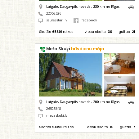
Latgale, Daugavpils novads ,
230
km no Rīgas
22052626
saulesstari.lv
facebook
Skatīts
65391
reizes
viesu skaits
30
gultas
21
Meža Skuķi
brīvdienu māja
Latgale, Daugavpils novads ,
200
km no Rīgas
26525648
mezaskuki.lv
Skatīts
54196
reizes
viesu skaits
10
gultas
7