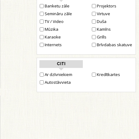
Banketu zāle
Projektors
Semināru zāle
Virtuve
TV / Video
Duša
Mūzika
Kamīns
Karaoke
Grills
Internets
Brīvdabas skatuve
CITI
Ar dzīvniekiem
Kredītkartes
Autostāvvieta