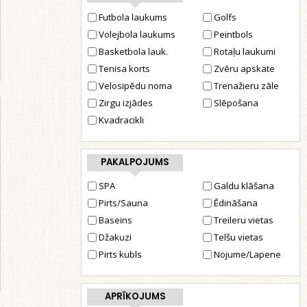
Futbola laukums
Golfs
Volejbola laukums
Peintbols
Basketbola lauk.
Rotaļu laukumi
Tenisa korts
Zvēru apskate
Velosipēdu noma
Trenažieru zāle
Zirgu izjādes
Slēpošana
Kvadracikli
PAKALPOJUMS
SPA
Galdu klāšana
Pirts/Sauna
Ēdināšana
Baseins
Treileru vietas
Džakuzi
Telšu vietas
Pirts kubls
Nojume/Lapene
APRĪKOJUMS