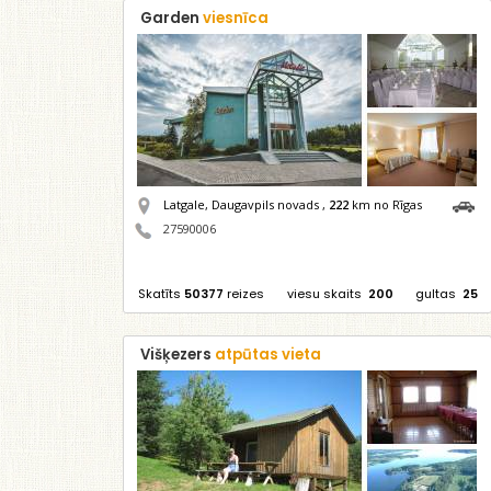
Garden
viesnīca
Latgale, Daugavpils novads ,
222
km no Rīgas
27590006
Skatīts
50377
reizes
viesu skaits
200
gultas
25
Višķezers
atpūtas vieta