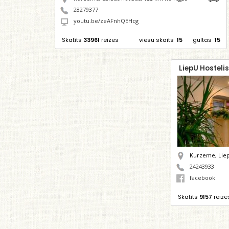
28279377
youtu.be/zeAFnhQEHcg
Skatīts
33961
reizes
viesu skaits
15
gultas
15
LiepU Hosteli
Kurzeme, Liep
24243933
facebook
Skatīts
9157
reize