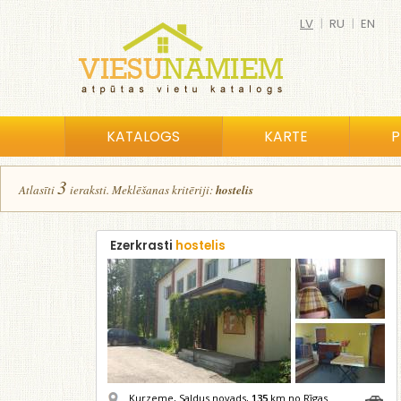
LV
|
RU
|
EN
KATALOGS
KARTE
P
3
Atlasīt
i
ierakst
i
.
Meklēšanas kritēriji:
hostelis
Ezerkrasti
hostelis
Kurzeme, Saldus novads,
135
km no Rīgas