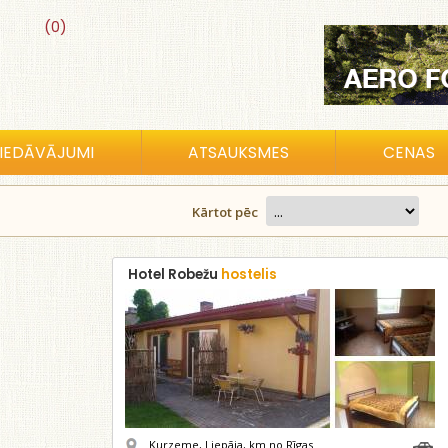
(0)
IEDĀVĀJUMI
ATSAUKSMES
CENAS
Kārtot pēc
Hotel Robežu
hostelis
Kurzeme, Liepāja,
km no Rīgas