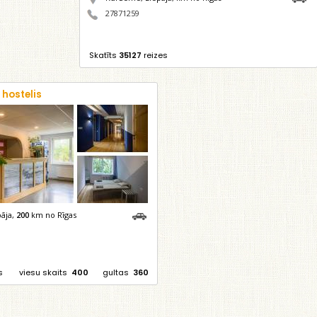
27871259
Skatīts
35127
reizes
s
hostelis
āja,
200
km no Rīgas
s
viesu skaits
400
gultas
360