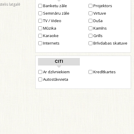
telis latgalē
Banketu zāle
Projektors
Semināru zāle
Virtuve
TV / Video
Duša
Mūzika
Kamīns
Karaoke
Grills
Internets
Brīvdabas skatuve
CITI
Ar dzīvniekiem
Kredītkartes
Autostāvvieta