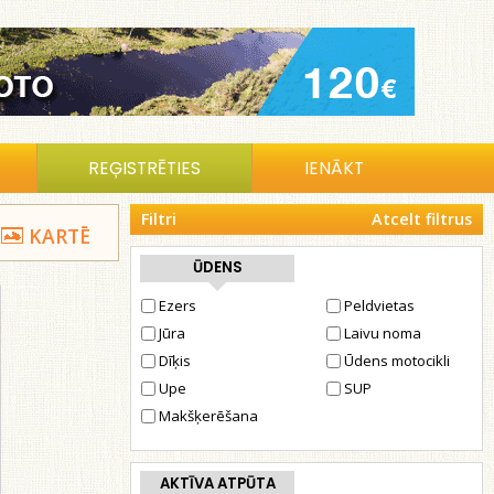
REĢISTRĒTIES
IENĀKT
Filtri
Atcelt filtrus
KARTĒ
ŪDENS
Ezers
Peldvietas
Jūra
Laivu noma
Dīķis
Ūdens motocikli
Upe
SUP
Makšķerēšana
AKTĪVA ATPŪTA