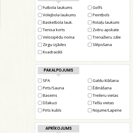
Futbola laukums
Golfs
Volejbola laukums
Peintbols
Basketbola lauk.
Rotaļu laukumi
Tenisa korts
Zvēru apskate
Velosipēdu noma
Trenažieru zāle
Zirgu izjādes
Slēpošana
Kvadracikli
PAKALPOJUMS
SPA
Galdu klāšana
Pirts/Sauna
Ēdināšana
Baseins
Treileru vietas
Džakuzi
Telšu vietas
Pirts kubls
Nojume/Lapene
APRĪKOJUMS