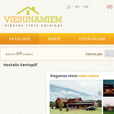
LV
|
RU
|
EN
(0)
KATALOGS
KARTE
PIEDĀVĀJUMI
69
Atlasīt
i
ierakst
i
.
Kārtot pēc
Hostelis Ventspilī
Raganas slota
viesu nams