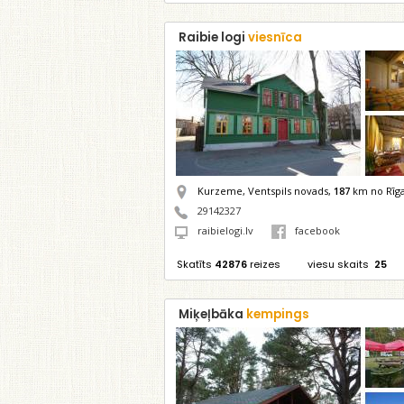
Raibie logi
viesnīca
Kurzeme, Ventspils novads,
187
km no Rīg
29142327
raibielogi.lv
facebook
Skatīts
42876
reizes
viesu skaits
25
Miķeļbāka
kempings