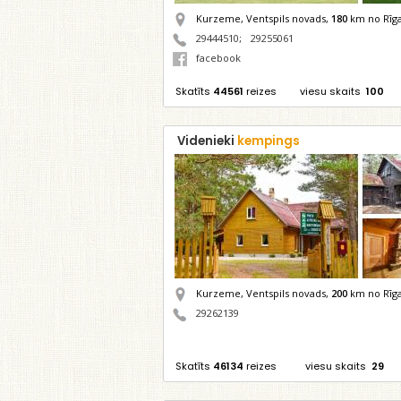
Kurzeme, Ventspils novads,
180
km no Rīg
29444510
;
29255061
facebook
Skatīts
44561
reizes
viesu skaits
100
Videnieki
kempings
Kurzeme, Ventspils novads,
200
km no Rīg
29262139
Skatīts
46134
reizes
viesu skaits
29