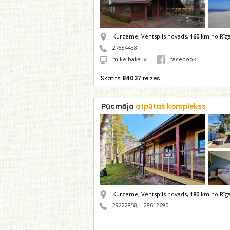
Kurzeme, Ventspils novads,
160
km no Rīg
27884438
mikelbaka.lv
facebook
Skatīts
84037
reizes
Pūcmāja
atpūtas komplekss
Kurzeme, Ventspils novads,
180
km no Rīg
29222858
;
28612695