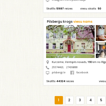
Skatīts
51697
reizes
viesu skaits
50
Pilsberģu krogs
viesu nams
Kurzeme, Ventspils novads,
190
km no Rīg
29374463
;
27436888
pilsbergi.lv
facebook
Skatīts
44324
reizes
viesu
1
2
3
4
5