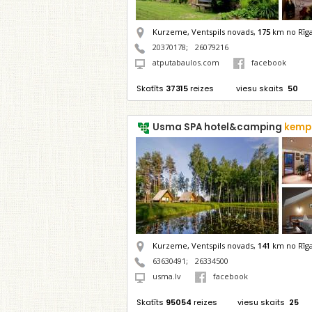
Kurzeme, Ventspils novads,
175
km no Rīg
20370178
;
26079216
atputabaulos.com
facebook
Skatīts
37315
reizes
viesu skaits
50
Usma SPA hotel&camping
kemp
Kurzeme, Ventspils novads,
141
km no Rīg
63630491
;
26334500
usma.lv
facebook
Skatīts
95054
reizes
viesu skaits
25