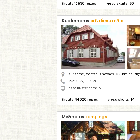
Skatīts
12530
reizes
viesu skaits
60
Kupfernams
brīvdienu māja
Kurzeme, Ventspils novads,
186
km no Rīg
29218377
;
63626999
hotelkupfernams.lv
Skatīts
44020
reizes
viesu skaits
14
Mežmalas
kempings