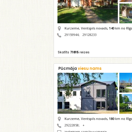
Kurzeme, Ventspils novads,
140
km no Rīg
29159944
;
29128233
Skatīts
71815
reizes
Pūcmāja
viesu nams
Kurzeme, Ventspils novads,
180
km no Rīg
29222858
;
+
instagram.com/puucmaaja