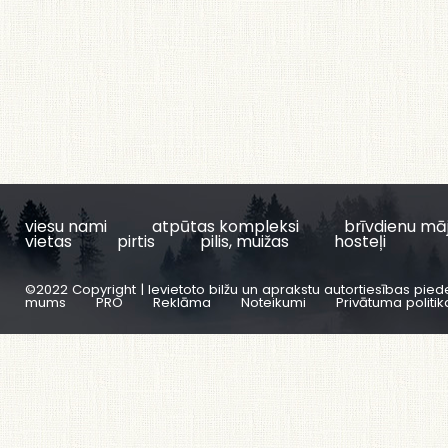
viesu nami
atpūtas kompleksi
brīvdienu mā
vietas
pirtis
pilis, muižas
hosteļi
©2022 Copyright | Ievietoto bilžu un aprakstu autortiesības pied
mums
PRO
Reklāma
Noteikumi
Privātuma politik