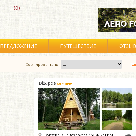
(0)
ПРЕДЛОЖЕНИЕ
ПУТЕШЕСТВИЕ
ОТЗЫ
Сортировать по
Dižāpas
кемпинг
Курземе, Kuldīgas novads,
150
км из Риги