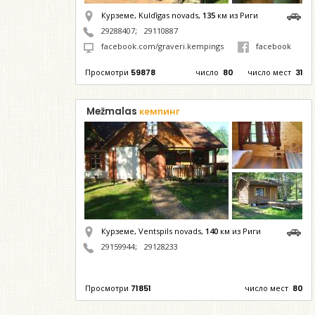
Курземе, Kuldīgas novads,
135
км из Риги
29288407
;
29110887
facebook.com/graveri.kempings
facebook
Просмотри
59878
число
80
число мест
31
Mežmalas
кемпинг
Курземе, Ventspils novads,
140
км из Риги
29159944
;
29128233
Просмотри
71851
число мест
80