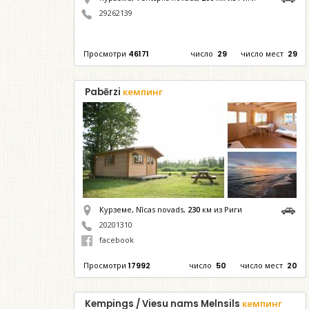
29262139
Просмотри
46171
число
29
число мест
29
Pabērzi
кемпинг
Курземе, Nīcas novads,
230
км из Риги
20201310
facebook
Просмотри
17992
число
50
число мест
20
Kempings / Viesu nams Melnsils
кемпинг