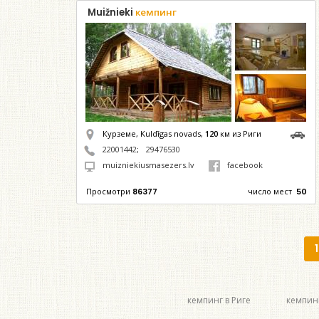
Muižnieki
кемпинг
Курземе, Kuldīgas novads,
120
км из Риги
22001442
;
29476530
muizniekiusmasezers.lv
facebook
Просмотри
86377
число мест
50
1
кемпинг в Риге
кемпин