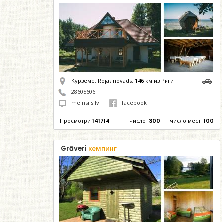
Курземе, Rojas novads,
146
км из Риги
28605606
melnsils.lv
facebook
Просмотри
141714
число
300
число мест
100
Grāveri
кемпинг