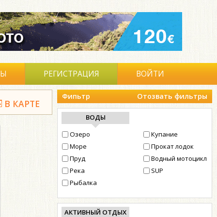
ВЫ
РЕГИСТРАЦИЯ
ВОЙТИ
Фипьтр
Отозвать фильтры
В КАРТЕ
ВОДЫ
Озеро
Купание
Море
Прокат лодок
Пруд
Водный мотоцикл
Река
SUP
Рыбалка
АКТИВНЫЙ ОТДЫХ