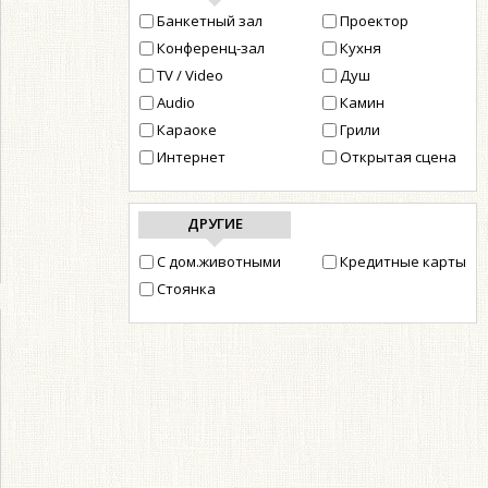
Банкетный зал
Проектор
Конференц-зал
Кухня
TV / Video
Душ
Audio
Камин
Караоке
Грили
Интернет
Открытая сцена
ДРУГИЕ
С дом.животными
Кредитные карты
Стоянка