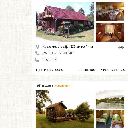
Курземе, Liepāja,
230
км из Риги
29295337
;
28388987
ergli.et.lv
Просмотри
65781
число
100
число мест
28
Vīnrozes
кемпинг