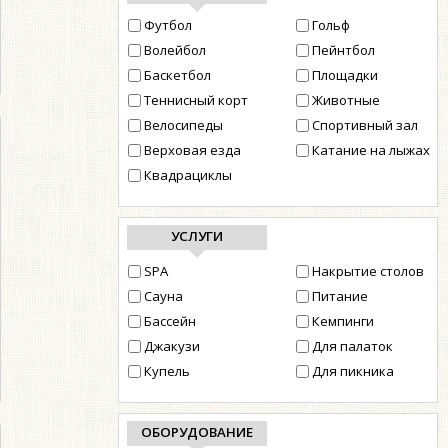
Футбол
Гольф
Волейбол
Пейнтбол
Баскетбол
Площадки
Теннисный корт
Животные
Велосипеды
Cпортивный зал
Верховая езда
Катание на лыжах
Квадрациклы
УСЛУГИ
SPA
Накрытие столов
Сауна
Питание
Бассейн
Кемпинги
Джакузи
Для палаток
Купель
Для пикника
ОБОРУДОВАНИЕ