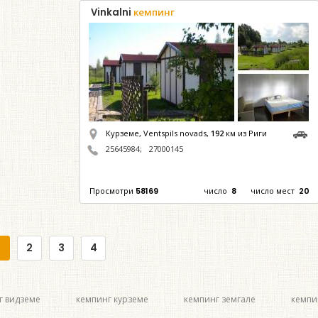
Vinkalni
кемпинг
Курземе, Ventspils novads,
192
км из Риги
25645984
;
27000145
Просмотри
58169
число
8
число мест
20
2
3
4
г видземе
кемпинг курземе
кемпинг земгале
кемпи