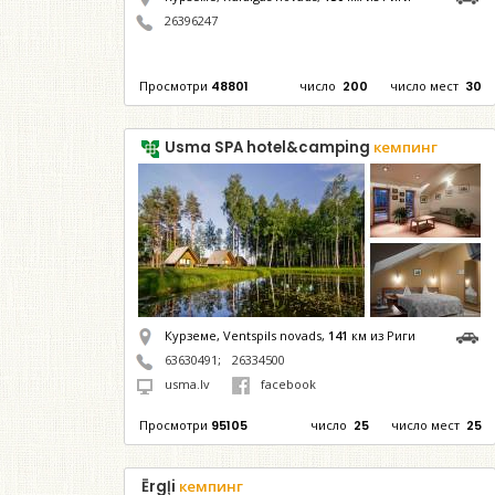
26396247
Просмотри
48801
число
200
число мест
30
Usma SPA hotel&camping
кемпинг
Курземе, Ventspils novads,
141
км из Риги
63630491
;
26334500
usma.lv
facebook
Просмотри
95105
число
25
число мест
25
Ērgļi
кемпинг