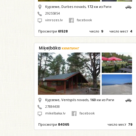
Курземе, Durbes novads,
172
км из Риги
29255854
vinrozes.lv
facebook
Просмотри
61528
число
9
число мест
4
Miķeļbāka
кемпинг
Курземе, Ventspils novads,
160
км из Риги
27884438
mikelbaka.lv
facebook
Просмотри
84065
число мест
79