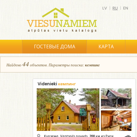
LV
|
RU
|
EN
ГОСТЕВЫЕ ДОМА
КАРТА
44
Найдено
объектов.
Параметры поиска:
кемпинг
Videnieki
кемпинг
Курземе, Ventspils novads,
200
км из Риги