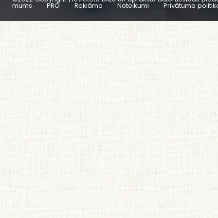
mums
PRO
Reklāma
Noteikumi
Privātuma politik