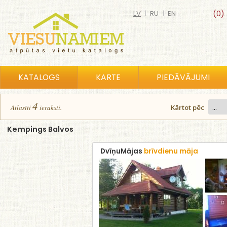
LV
|
RU
|
EN
(0)
KATALOGS
KARTE
PIEDĀVĀJUMI
4
Atlasīt
i
ierakst
i
.
Kārtot pēc
Kempings Balvos
DvīņuMājas
brīvdienu māja