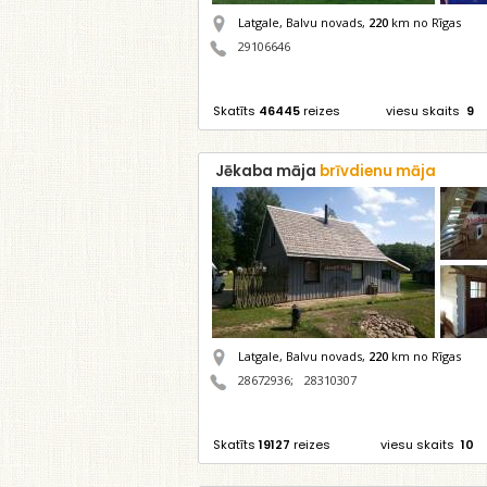
Latgale, Balvu novads,
220
km no Rīgas
29106646
Skatīts
46445
reizes
viesu skaits
9
Jēkaba māja
brīvdienu māja
Latgale, Balvu novads,
220
km no Rīgas
28672936
;
28310307
Skatīts
19127
reizes
viesu skaits
10