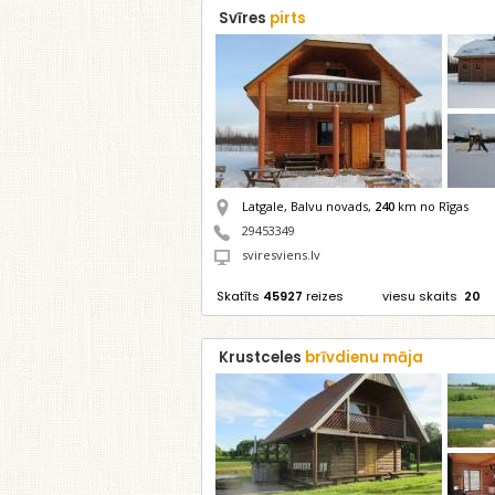
Svīres
pirts
Latgale, Balvu novads,
240
km no Rīgas
29453349
sviresviens.lv
Skatīts
45927
reizes
viesu skaits
20
Krustceles
brīvdienu māja