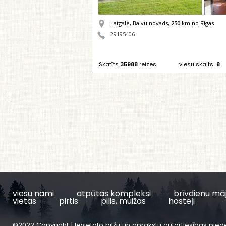
Latgale, Balvu novads,
250
km no Rīgas
29195406
Skatīts
35988
reizes
viesu skaits
8
viesu nami
atpūtas kompleksi
brīvdienu mā
vietas
pirtis
pilis, muižas
hosteļi
©2022 Copyright | Ievietoto bilžu un aprakstu autortiesības pied