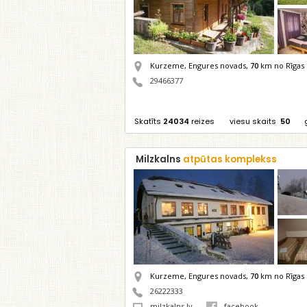
Kurzeme, Engures novads,
70
km no Rīgas
29466377
Skatīts
24034
reizes
viesu skaits
50
Milzkalns
atpūtas komplekss
Kurzeme, Engures novads,
70
km no Rīgas
26222333
milzkalns.lv
facebook