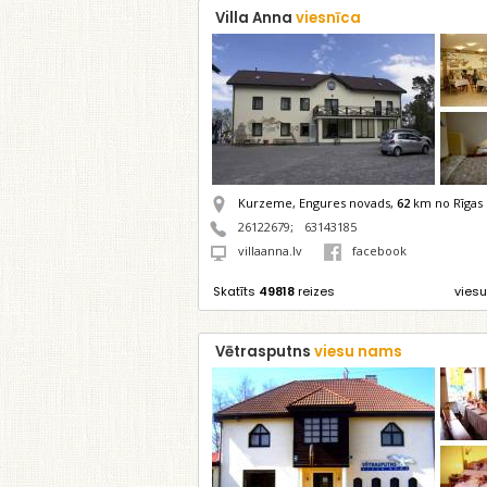
Villa Anna
viesnīca
Kurzeme, Engures novads,
62
km no Rīgas
26122679
;
63143185
villaanna.lv
facebook
Skatīts
49818
reizes
viesu
Vētrasputns
viesu nams