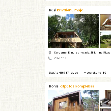
Rūši
brīvdienu māja
Kurzeme, Engures novads,
58
km no Rīgas
28637513
Skatīts
416787
reizes
viesu skaits
30
Ronīši
atpūtas komplekss