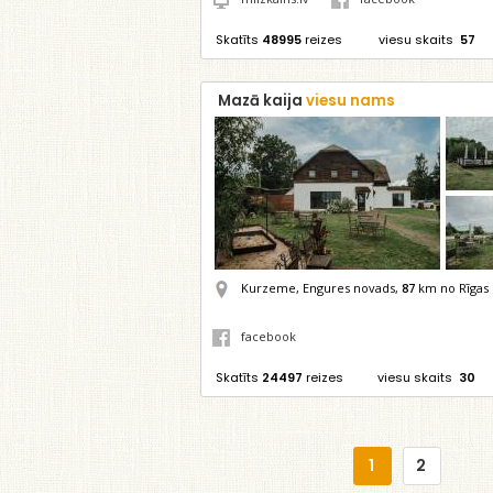
Skatīts
48995
reizes
viesu skaits
57
Mazā kaija
viesu nams
Kurzeme, Engures novads,
87
km no Rīgas
facebook
Skatīts
24497
reizes
viesu skaits
30
1
2