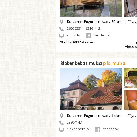
Kurzeme, Engures novads,
50
km no Rīgas
26305551
;
63161442
ronisi.lv
facebook
Skatīts
59744
reizes
g
viesu 
Šlokenbekas muiža
pils, muiža
Kurzeme, Engures novads,
64
km no Rīgas
29904147
slokenbeka.lv
facebook