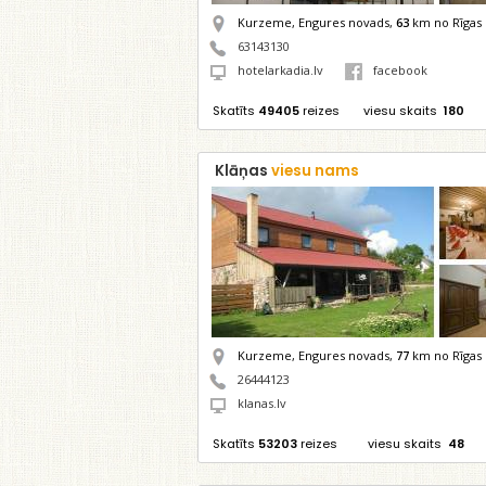
Kurzeme, Engures novads,
63
km no Rīgas
63143130
hotelarkadia.lv
facebook
Skatīts
49405
reizes
viesu skaits
180
Klāņas
viesu nams
Kurzeme, Engures novads,
77
km no Rīgas
26444123
klanas.lv
Skatīts
53203
reizes
viesu skaits
48