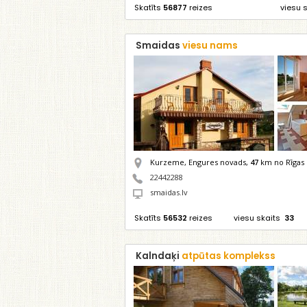
Skatīts
56877
reizes
viesu 
Smaidas
viesu nams
Kurzeme, Engures novads,
47
km no Rīgas
22442288
smaidas.lv
Skatīts
56532
reizes
viesu skaits
33
Kalndaķi
atpūtas komplekss