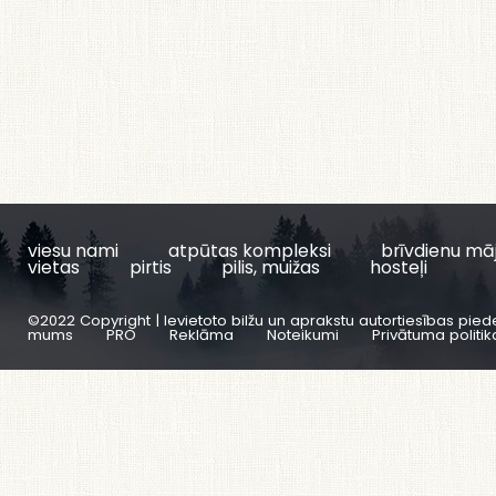
viesu nami
atpūtas kompleksi
brīvdienu mā
vietas
pirtis
pilis, muižas
hosteļi
©2022 Copyright | Ievietoto bilžu un aprakstu autortiesības pied
mums
PRO
Reklāma
Noteikumi
Privātuma politik