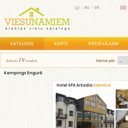
LV
|
RU
|
EN
(0)
KATALOGS
KARTE
PIEDĀVĀJUMI
19
Atlasīt
i
ierakst
i
.
Kārtot pēc
Kempings Engurē
Hotel SPA Arkadia
viesnīca