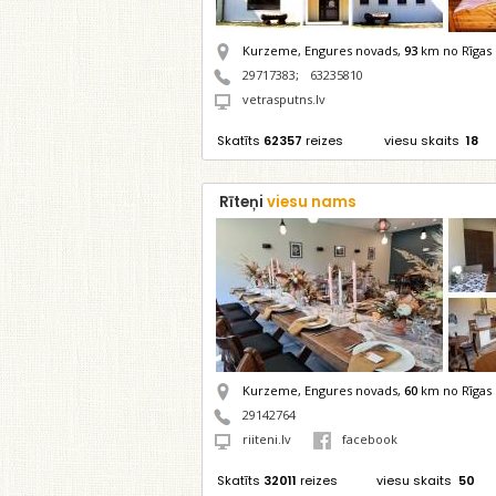
Kurzeme, Engures novads,
93
km no Rīgas
29717383
;
63235810
vetrasputns.lv
Skatīts
62357
reizes
viesu skaits
18
Rīteņi
viesu nams
Kurzeme, Engures novads,
60
km no Rīgas
29142764
riiteni.lv
facebook
Skatīts
32011
reizes
viesu skaits
50