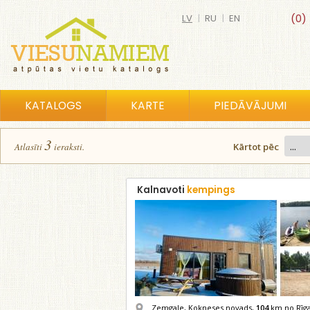
LV
|
RU
|
EN
(0)
KATALOGS
KARTE
PIEDĀVĀJUMI
3
Atlasīt
i
ierakst
i
.
Kārtot pēc
Kalnavoti
kempings
Zemgale, Kokneses novads,
104
km no Rīg