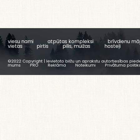
viesu nami
atpūtas kompleksi
brīvdienu mā
vietas
pirtis
pilis, muižas
hosteļi
©2022 Copyright | Ievietoto bilžu un aprakstu autortiesības pied
mums
PRO
Reklāma
Noteikumi
Privātuma politik