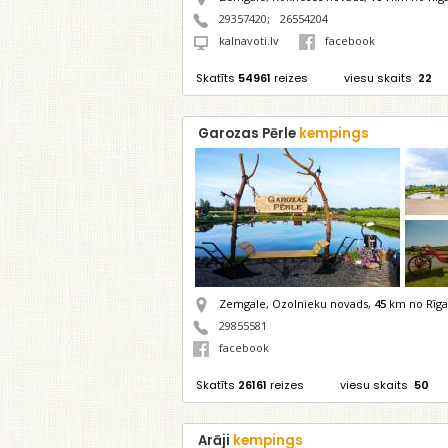
29357420
;
26554204
kalnavoti.lv
facebook
Skatīts
54961
reizes
viesu skaits
22
Garozas Pērle
kempings
Zemgale, Ozolnieku novads,
45
km no Rīga
29855581
facebook
Skatīts
26161
reizes
viesu skaits
50
Arāji
kempings