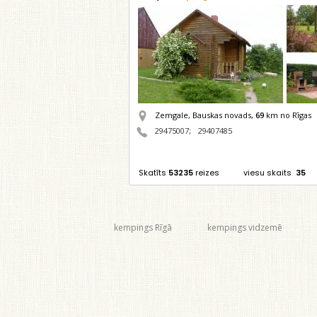
Zemgale, Bauskas novads,
69
km no Rīgas
29475007
;
29407485
Skatīts
53235
reizes
viesu skaits
35
kempings Rīgā
kempings vidzemē