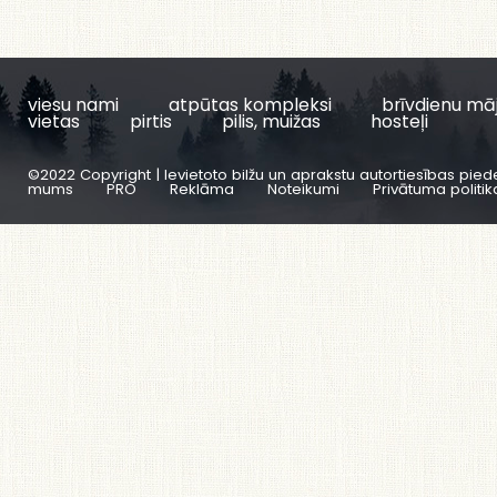
viesu nami
atpūtas kompleksi
brīvdienu mā
vietas
pirtis
pilis, muižas
hosteļi
©2022 Copyright | Ievietoto bilžu un aprakstu autortiesības pied
mums
PRO
Reklāma
Noteikumi
Privātuma politik