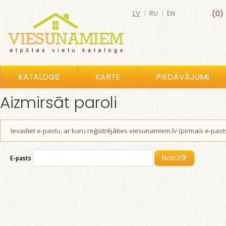
LV
|
RU
|
EN
(0)
KATALOGS
KARTE
PIEDĀVĀJUMI
Aizmirsāt paroli
Ievadiet e-pastu, ar kuru reģistrējāties viesunamiem.lv (pirmais e-pasts
E-pasts