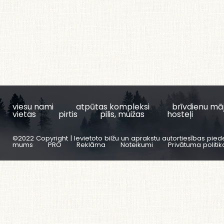
viesu nami
atpūtas kompleksi
brīvdienu mā
vietas
pirtis
pilis, muižas
hosteļi
©2022 Copyright | Ievietoto bilžu un aprakstu autortiesības pied
mums
PRO
Reklāma
Noteikumi
Privātuma politik