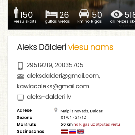
150
26
50
51
viesu skaits
gultas vietas
km no Rīgas
cik reizes ska
Aleks Dālderi
viesu nams
29519219
,
20035705
aleksdalderi@gmail.com
,
kawlacaleks@gmail.com
aleks-dalderi.lv
Adrese
Mālpils novads, Dālderi
01/01 - 31/12
Sezona
50 km
no Rīgas uz atpūtas vietu
Maršruts
Sazināšanās