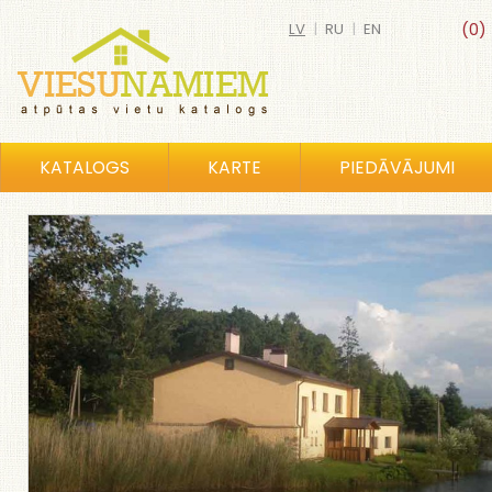
LV
|
RU
|
EN
(0)
KATALOGS
KARTE
PIEDĀVĀJUMI