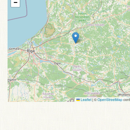
−
Leaflet
|
©
OpenStreetMap
cont