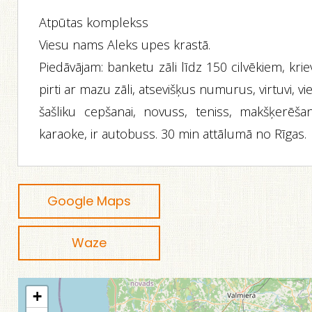
Atpūtas komplekss
Viesu nams Aleks upes krastā.
Piedāvājam: banketu zāli līdz 150 cilvēkiem, kri
pirti ar mazu zāli, atsevišķus numurus, virtuvi, vi
šašliku cepšanai, novuss, teniss, makšķerēšan
karaoke, ir autobuss. 30 min attālumā no Rīgas.
Google Maps
Waze
+