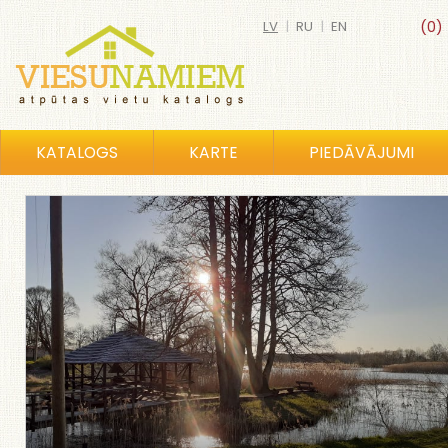
LV
|
RU
|
EN
(0)
KATALOGS
KARTE
PIEDĀVĀJUMI