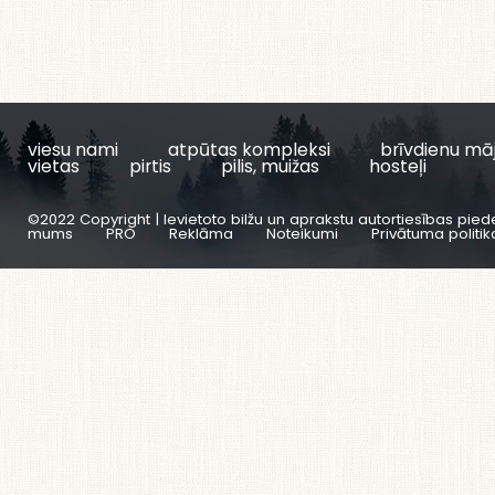
viesu nami
atpūtas kompleksi
brīvdienu mā
vietas
pirtis
pilis, muižas
hosteļi
©2022 Copyright | Ievietoto bilžu un aprakstu autortiesības pied
mums
PRO
Reklāma
Noteikumi
Privātuma politik