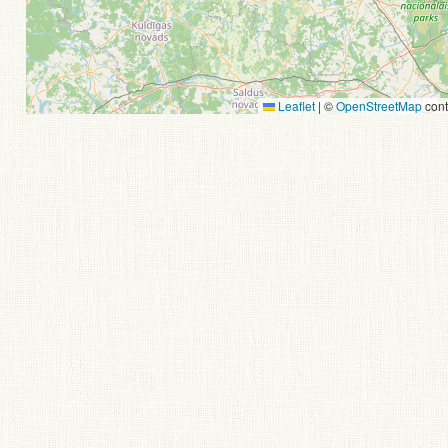
Leaflet
|
©
OpenStreetMap
cont