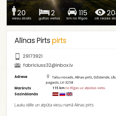
20
2
115
20
viesu skaits
gultas vietas
km no Rīgas
cik reizes ska
Alīnas Pirts
pirts
29173921
fabriciuss32@inbox.lv
Adrese
Talsu novads, Alīnas pirts, Dižstende, Lī
pagasts, LV-3258
115 km
no Rīgas uz atpūtas vietu
Maršruts
Sazināšanās
Lauku idille un atpūta viesu namā Alinas pirts