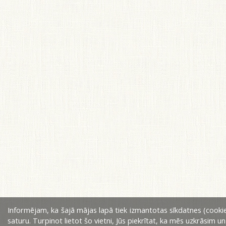
Informējam, ka šajā mājas lapā tiek izmantotas sīkdatnes (cookie
saturu. Turpinot lietot šo vietni, Jūs piekrītat, ka mēs uzkrāsim u