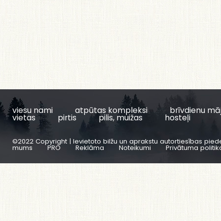
viesu nami
atpūtas kompleksi
brīvdienu mā
vietas
pirtis
pilis, muižas
hosteļi
©2022 Copyright | Ievietoto bilžu un aprakstu autortiesības pied
mums
PRO
Reklāma
Noteikumi
Privātuma politik