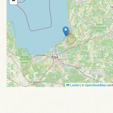
−
Leaflet
|
©
OpenStreetMap
cont