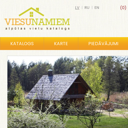
LV
|
RU
|
EN
(0)
KATALOGS
KARTE
PIEDĀVĀJUMI