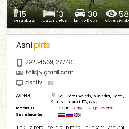
15
13
30
58
viesu skaits
gultas vietas
km no Rīgas
cik reizes ska
Asni
pirts
29254569
,
27748311
talisj@gmail.com
asni.lv
Adrese
Saulkrastu novads, Jaunladiņi, Lilaste,
Saulkrastu lauk.t. Rīgas raj.
30 km
no Rīgas uz atpūtas vietu
Maršruts
Sazināšanās
Tiek izīrēta neliela pirtiņa, priekam atpūtai 