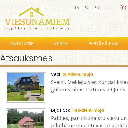
LV
|
RU
|
EN
(0)
KATALOGS
KARTE
PIEDĀVĀJUMI
Atsauksmes
Vītoli
brīvdienu māja
Sveiki. Mekleju viet kur paliktie
gulamistabas. Datums 29 Junis. 
Lejas Ozoli
brīvdienu māja
Paldies, par tik skaistu vietu 
pilnībā netraucēti var izbaudīt a