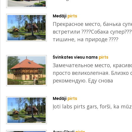
Medāji
pirts
Прекрасное место, банька су
встретили ????Собака супер??
тишине, на природе ????
Švinkates viesu nams
pirts
Замечательное место, красив
просто великолепная. Близко 
рекомендую. Еду снова
Medāji
pirts
ļoti labs pirts gars, forši, ka mū