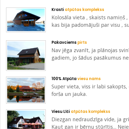
Krasti
atpūtas komplekss
Kolosāla vieta , skaists namiņš , 
kas bija padomājuši par visu , su
Pakavciems
pirts
Nav jēga zvanīt, ja plānojas svi
gadiem, jo šādus pasākumus neļ
100% Atpūta
viesu nams
Super vieta, viss ir labi sakopts
forša un jauka.
Viesu Līči
atpūtas komplekss
Diezgan nedraudzīga vide, ja gr
Kaut gan ir bērnu stūrītis... Nei