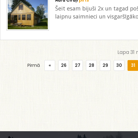
Auru Cīruļi
pirts
Šeit esam bijuši 2x un tagad poš
laipnu saimnieci un visgaršīgāk
Lapa 31 
Pirmā
«
26
27
28
29
30
31