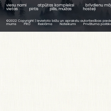
viesu nami
atpūtas kompleksi
brīvdienu mā
vietas
pirtis
pilis, muižas
hosteļi
©2022 Copyright | Ievietoto bilžu un aprakstu autortiesības pied
mums
PRO
Reklāma
Noteikumi
Privātuma politik