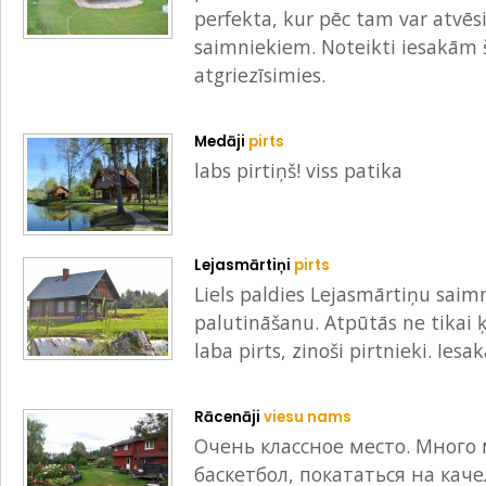
perfekta, kur pēc tam var atvēsin
saimniekiem. Noteikti iesakām šo
atgriezīsimies.
Medāji
pirts
labs pirtiņš! viss patika
Lejasmārtiņi
pirts
Liels paldies Lejasmārtiņu sai
palutināšanu. Atpūtās ne tikai ķ
laba pirts, zinoši pirtnieki. Iesa
Rācenāji
viesu nams
Очень классное место. Много 
баскетбол, покататься на каче