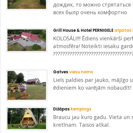
дождик, то можно стрятаться 
всех былр очень комфортно
Grill House & Hotel PERNIGELE
atpūtas
KOLOSĀLI!!! Ēdiens vienkārši pe
atmosfēra! Noteikti iesaku gard
?????????????????????????????????
Gatves
viesu nams
Liels paldies par jauko, mājīgo
ēdieniem ko varējām nobaudīt! ♥️
Dižāpas
kempings
Braucu jau kuro gadu. Vieta un 
kretīnam. Taisos atkal.