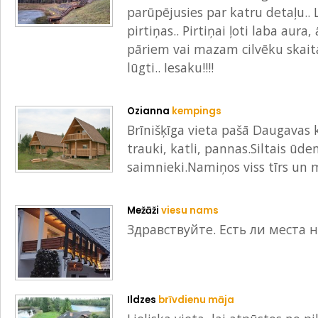
parūpējusies par katru detaļu.. Li
pirtiņas.. Pirtiņai ļoti laba aura,
pāriem vai mazam cilvēku skaitam
lūgti.. Iesaku!!!!
Ozianna
kempings
Brīnišķīga vieta pašā Daugavas 
trauki, katli, pannas.Siltais ūde
saimnieki.Namiņos viss tīrs un m
Mežāži
viesu nams
Здравствуйте. Есть ли места н
Ildzes
brīvdienu māja