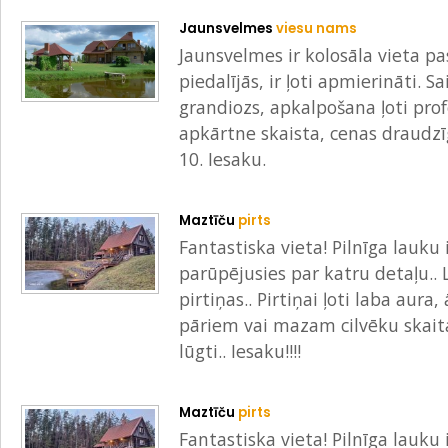
Jaunsvelmes
viesu nams
Jaunsvelmes ir kolosāla vieta p
piedalījās, ir ļoti apmierināti. 
grandiozs, apkalpošana ļoti prof
apkārtne skaista, cenas draudzīg
10. Iesaku.
Maztīču
pirts
Fantastiska vieta! Pilnīga lauku 
parūpējusies par katru detaļu.. Li
pirtiņas.. Pirtiņai ļoti laba aura,
pāriem vai mazam cilvēku skaitam
lūgti.. Iesaku!!!!
Maztīču
pirts
Fantastiska vieta! Pilnīga lauku 