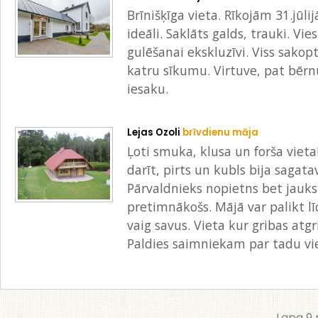
Brīnišķīga vieta. Rīkojām 31.jūli
ideāli. Saklāts galds, trauki. V
gulēšanai ekskluzīvi. Viss sakopt
katru sīkumu. Virtuve, pat bērnu
iesaku.
Lejas Ozoli
brīvdienu māja
Ļoti smuka, klusa un forša viet
darīt, pirts un kubls bija sagat
Pārvaldnieks nopietns bet jauks
pretimnākošs. Mājā var palikt lī
vaig savus. Vieta kur gribas atgr
Paldies saimniekam par tadu vi
Lapa 9 