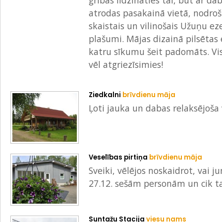
gribas līdzināties tai, būt ar d
atrodas pasakainā vietā, nodroš
skaistais un vilinošais Užuņu ez
plašumi. Mājas dizainā pilsētas
katru sīkumu šeit padomāts. Viss
vēl atgriezīsimies!
Ziedkalni
brīvdienu māja
Ļoti jauka un dabas relaksējoša 
Veselības pirtiņa
brīvdienu māja
Sveiki, vēlējos noskaidrot, vai j
27.12. sešām personām un cik t
Suntažu Stacija
viesu nams