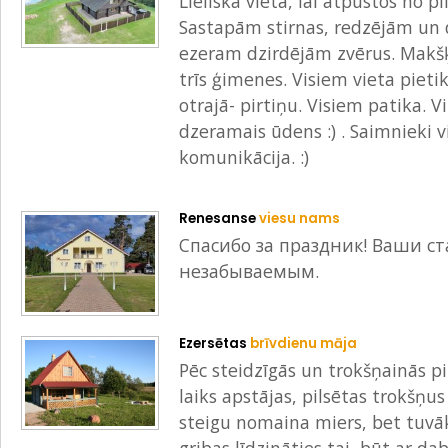
Lieliska vieta, lai atpūstos no 
Sastapām stirnas, redzējām un 
ezeram dzirdējām zvērus. Makšķ
trīs ģimenes. Visiem vieta piet
otrajā- pirtiņu. Visiem patika. Vi
dzeramais ūdens :) . Saimnieki v
komunikācija. :)
Renesanse
viesu nams
Спасибо за праздник! Ваши ст
незабываемым.
Ezersētas
brīvdienu māja
Pēc steidzīgās un trokšņainās pi
laiks apstājas, pilsētas trokšņ
steigu nomaina miers, bet tuvāki