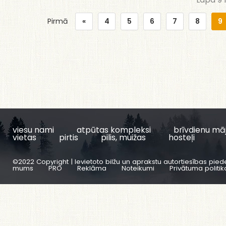
Pirmā
«
4
5
6
7
8
9
viesu nami
atpūtas kompleksi
brīvdienu mā
vietas
pirtis
pilis, muižas
hosteļi
©2022 Copyright | Ievietoto bilžu un aprakstu autortiesības pied
mums
PRO
Reklāma
Noteikumi
Privātuma politik