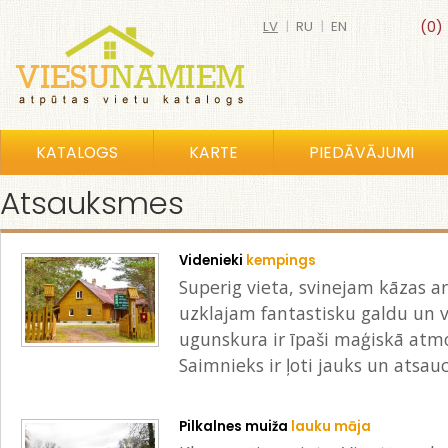
LV
|
RU
|
EN
(0)
KATALOGS
KARTE
PIEDĀVĀJUMI
Atsauksmes
Videnieki
kempings
Superig vieta, svinejam kāzas 
uzklajam fantastisku galdu un vē
ugunskura ir īpaši maģiskā atmos
Saimnieks ir ļoti jauks un atsauc
Pilkalnes muiža
lauku māja