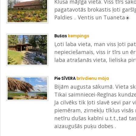
Klusa mājīga vieta. Viss tīrs sa
pagatavotās brokastis ļoti garšī
Paldies .. Ventis un Tuaneta☀️
Bušas
kempings
Ļoti laba vieta, man viss ļoti pat
nepieciešamais, viss ir tīrs un ē
laba atrašanās vieta, lieliska pir
Pie SĪVERA
brīvdienu māja
Bijām augusta sākumā. Vieta skai
Tikai saimniecei-Regīnas kundze
Ja cilvēks tik ļoti slavē sevi pa
piemēram, zirnekļu tīklus visās
netīru dušas kabīni u.t.t.,tad t
aizaugušās puķu dobes .