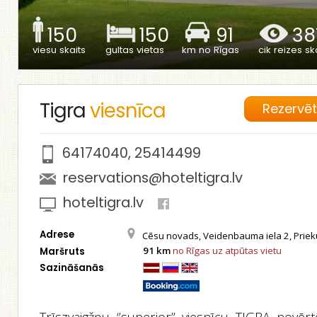
150
150
91
38
viesu skaits
gultas vietas
km no Rīgas
cik reizes ska
Tigra
viesnīca
Rezervē
64174040
,
25414499
reservations@hoteltigra.lv
hoteltigra.lv
Adrese
Cēsu novads, Veidenbauma iela 2, Prieku
91 km
no Rīgas uz atpūtas vietu
Maršruts
Sazināšanās