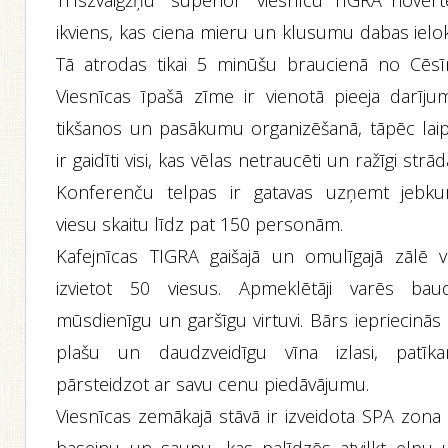
Trīszvaigžņu ‘’superior’’ viesnīcu TIGRA novērt
ikviens, kas ciena mieru un klusumu dabas ielok
Tā atrodas tikai 5 minūšu braucienā no Cēsī
Viesnīcas īpašā zīme ir vienotā pieeja darīju
tikšanos un pasākumu organizēšanā, tāpēc laip
ir gaidīti visi, kas vēlas netraucēti un ražīgi strād
Konferenču telpas ir gatavas uzņemt jebku
viesu skaitu līdz pat 150 personām.
Kafejnīcas TIGRA gaišajā un omulīgajā zālē v
izvietot 50 viesus. Apmeklētāji varēs baud
mūsdienīgu un garšīgu virtuvi. Bārs iepriecinās
plašu un daudzveidīgu vīna izlasi, patīka
pārsteidzot ar savu cenu piedāvājumu.
Viesnīcas zemākajā stāvā ir izveidota SPA zona 