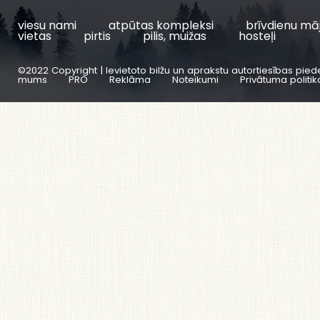
viesu nami
atpūtas kompleksi
brīvdienu mā
vietas
pirtis
pilis, muižas
hosteļi
©2022 Copyright | Ievietoto bilžu un aprakstu autortiesības pied
mums
PRO
Reklāma
Noteikumi
Privātuma politik