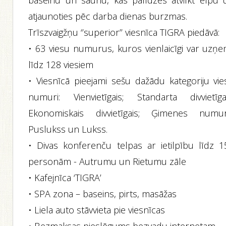
baseinu un saunu, kas palīdzēs atvilkt elpu 
atjaunoties pēc darba dienas burzmas.
Trīszvaigžņu ‘’superior’’ viesnīca TIGRA piedāvā:
• 63 viesu numurus, kuros vienlaicīgi var uzņe
līdz 128 viesiem
• Viesnīcā pieejami sešu dažādu kategoriju vie
numuri: Vienvietīgais; Standarta divvietīgai
Ekonomiskais divvietīgais; Ģimenes numur
Puslukss un Lukss.
• Divas konferenču telpas ar ietilpību līdz 1
personām - Autrumu un Rietumu zāle
• Kafejnīca ‘TIGRA’
• SPA zona – baseins, pirts, masāžas
• Liela auto stāvvieta pie viesnīcas