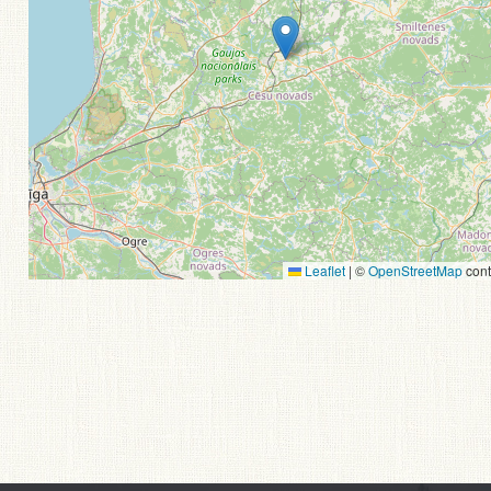
Leaflet
|
©
OpenStreetMap
cont