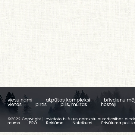
viesu nami
atpūtas kompleksi
brīvdienu mā
vietas
pirtis
pilis, muižas
hosteļi
©2022 Copyright | Ievietoto bilžu un aprakstu autortiesības pied
mums
PRO
Reklāma
Noteikumi
Privātuma politik