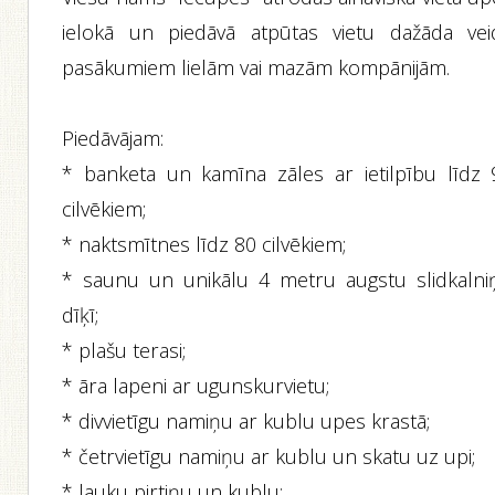
ielokā un piedāvā atpūtas vietu dažāda vei
pasākumiem lielām vai mazām kompānijām.
Piedāvājam:
* banketa un kamīna zāles ar ietilpību līdz 
cilvēkiem;
* naktsmītnes līdz 80 cilvēkiem;
* saunu un unikālu 4 metru augstu slidkalni
dīķī;
* plašu terasi;
* āra lapeni ar ugunskurvietu;
* divvietīgu namiņu ar kublu upes krastā;
* četrvietīgu namiņu ar kublu un skatu uz upi;
* lauku pirtiņu un kublu;