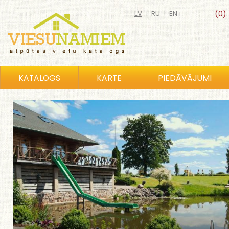
LV
|
RU
|
EN
(0)
KATALOGS
KARTE
PIEDĀVĀJUMI