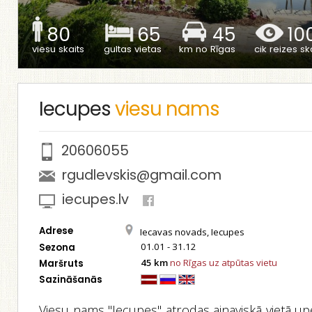
80
65
45
10
viesu skaits
gultas vietas
km no Rīgas
cik reizes ska
Iecupes
viesu nams
20606055
rgudlevskis@gmail.com
iecupes.lv
Adrese
Iecavas novads, Iecupes
01.01 - 31.12
Sezona
45 km
no Rīgas uz atpūtas vietu
Maršruts
Sazināšanās
Viesu nams "Iecupes" atrodas ainaviskā vietā up