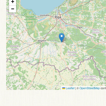
+
−
Leaflet
|
©
OpenStreetMap
cont