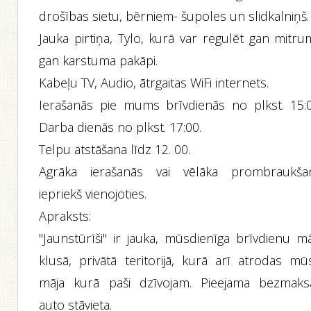
drošības sietu, bērniem- šupoles un slidkalniņš.
Jauka pirtiņa, Tylo, kurā var regulēt gan mitru
gan karstuma pakāpi.
Kabeļu TV, Audio, ātrgaitas WiFi internets.
Ierašanās pie mums brīvdienās no plkst. 15:0
Darba dienās no plkst. 17:00.
Telpu atstāšana līdz 12. 00.
Agrāka ierašanās vai vēlāka prombraukša
iepriekš vienojoties.
Apraksts:
"Jaunstūrīši" ir jauka, mūsdienīga brīvdienu mā
klusā, privātā teritorijā, kurā arī atrodas mū
māja kurā paši dzīvojam. Pieejama bezmaks
auto stāvieta.