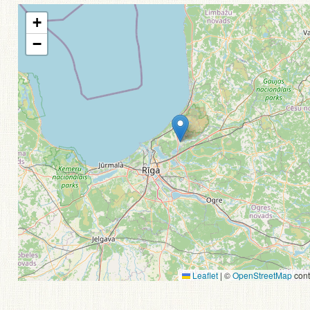
+
−
Leaflet
|
©
OpenStreetMap
cont