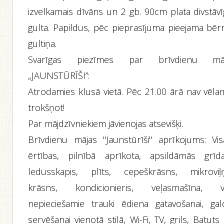
izvelkamais dīvāns un 2 gb. 90cm plata divstāvī
gulta. Papildus, pēc pieprasījuma pieejama bēr
gultiņa.
Svarīgas piezīmes par brīvdienu mā
„JAUNSTŪRĪŠI”:
Atrodamies klusā vietā. Pēc 21.00 ārā nav vēla
trokšņot!
Par mājdzīvniekiem jāvienojas atsevišķi.
Brīvdienu mājas "Jaunstūrīši" aprīkojums: Vis
ērtības, pilnībā aprīkota, apsildāmās grīda
ledusskapis, plīts, cepeškrāsns, mikroviļ
krāsns, kondicionieris, veļasmašīna, vi
nepieciešamie trauki ēdiena gatavošanai, gal
servēšanai vienotā stilā, Wi-Fi, TV, grils, Batuts