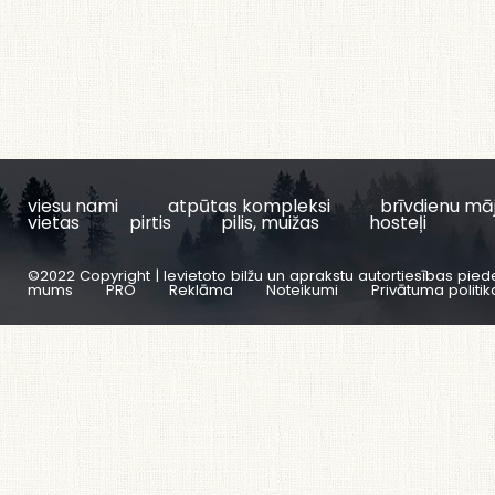
viesu nami
atpūtas kompleksi
brīvdienu mā
vietas
pirtis
pilis, muižas
hosteļi
©2022 Copyright | Ievietoto bilžu un aprakstu autortiesības pied
mums
PRO
Reklāma
Noteikumi
Privātuma politik