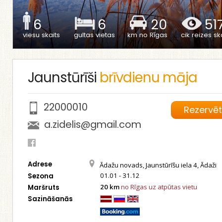
6
6
20
51
viesu skaits
gultas vietas
km no Rīgas
cik reizes ska
Jaunstūrīši
brīvdienu māja
22000010
Rezervē
a.zidelis@gmail.com
Adrese
Ādažu novads, Jaunstūrīšu iela 4, Ādaži
01.01 - 31.12
Sezona
20 km
no Rīgas uz atpūtas vietu
Maršruts
Sazināšanās