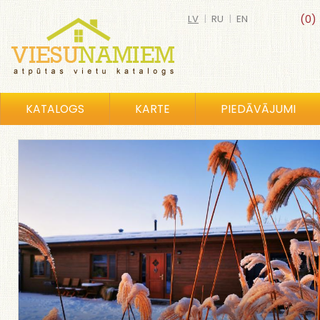
LV
|
RU
|
EN
(0)
KATALOGS
KARTE
PIEDĀVĀJUMI