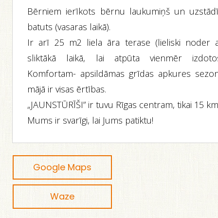
Bērniem ierīkots bērnu laukumiņš un uzstādī
batuts (vasaras laikā).
Ir arī 25 m2 liela āra terase (lieliski noder a
sliktākā laikā, lai atpūta vienmēr izdotos
Komfortam- apsildāmas grīdas apkures sezon
mājā ir visas ērtības.
„JAUNSTŪRĪŠI” ir tuvu Rīgas centram, tikai 15 km
Mums ir svarīgi, lai Jums patiktu!
Google Maps
Waze