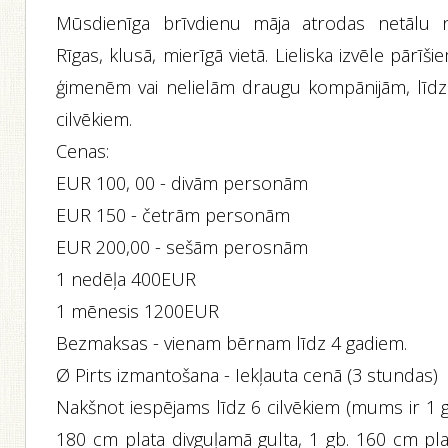
Mūsdienīga brīvdienu māja atrodas netālu 
Rīgas, klusā, mierīgā vietā. Lieliska izvēle pārīši
ģimenēm vai nelielām draugu kompānijām, līdz
cilvēkiem.
Cenas:
EUR 100, 00 - divām personām
EUR 150 - četrām personām
EUR 200,00 - sešām perosnām
1 nedēļa 400EUR
1 mēnesis 1200EUR
Bezmaksas - vienam bērnam līdz 4 gadiem.
Ø Pirts izmantošana - Iekļauta cenā (3 stundas)
Nakšnot iespējams līdz 6 cilvēkiem (mums ir 1 g
180 cm plata divguļamā gulta, 1 gb. 160 cm pla