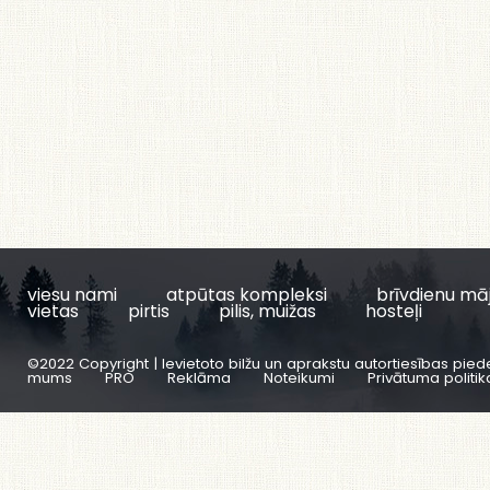
viesu nami
atpūtas kompleksi
brīvdienu mā
vietas
pirtis
pilis, muižas
hosteļi
©2022 Copyright | Ievietoto bilžu un aprakstu autortiesības pied
mums
PRO
Reklāma
Noteikumi
Privātuma politik