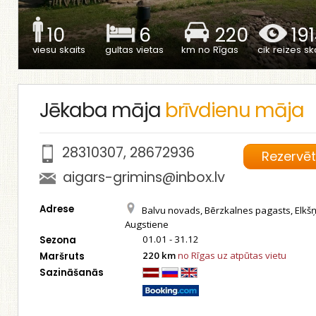
10
6
220
19
viesu skaits
gultas vietas
km no Rīgas
cik reizes ska
Jēkaba māja
brīvdienu māja
28310307
,
28672936
Rezervē
aigars-grimins@inbox.lv
Adrese
Balvu novads, Bērzkalnes pagasts, Elkš
Augstiene
01.01 - 31.12
Sezona
220 km
no Rīgas uz atpūtas vietu
Maršruts
Sazināšanās