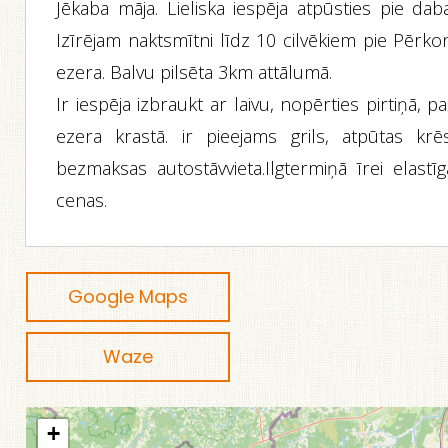
Jēkaba māja. Lieliska iespēja atpūsties pie dab
Izīrējam naktsmītni līdz 10 cilvēkiem pie Pērko
ezera. Balvu pilsēta 3km attālumā.
Ir iespēja izbraukt ar laivu, nopērties pirtiņā, p
ezera krastā. ir pieejams grils, atpūtas krēsl
bezmaksas autostāvvieta.Ilgtermiņā īrei elastīg
cenas.
Google Maps
Waze
+