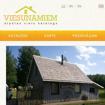
LV
|
RU
|
EN
(0)
KATALOGS
KARTE
PIEDĀVĀJUMI