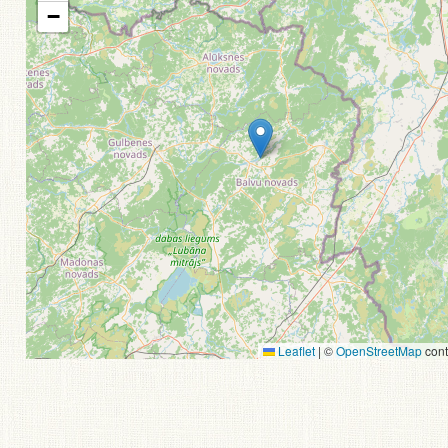
−
Leaflet
|
©
OpenStreetMap
cont