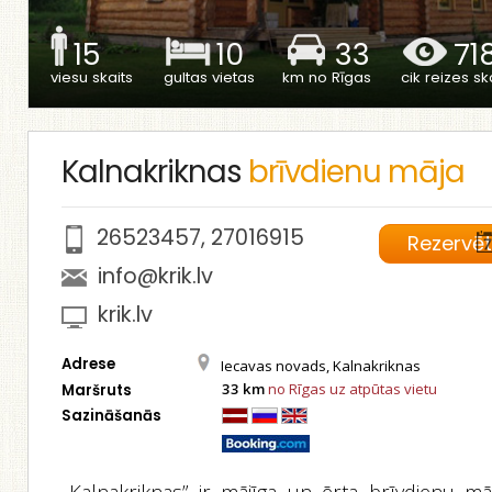
15
10
33
71
viesu skaits
gultas vietas
km no Rīgas
cik reizes ska
Kalnakriknas
brīvdienu māja
26523457
,
27016915
Rezervē
info@krik.lv
krik.lv
Adrese
Iecavas novads, Kalnakriknas
33 km
no Rīgas uz atpūtas vietu
Maršruts
Sazināšanās