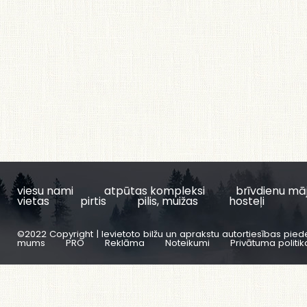
viesu nami
atpūtas kompleksi
brīvdienu mā
vietas
pirtis
pilis, muižas
hosteļi
©2022 Copyright | Ievietoto bilžu un aprakstu autortiesības pied
mums
PRO
Reklāma
Noteikumi
Privātuma politik