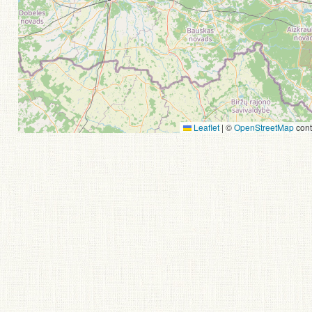
Leaflet
|
©
OpenStreetMap
cont