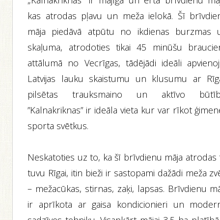
„Kalnakriknas” ir mājīga un ērta brīvdienu māj
kas atrodas pļavu un meža ielokā. Šī brīvdie
māja piedāvā atpūtu no ikdienas burzmas 
skaļuma, atrodoties tikai 45 minūšu braucie
attālumā no Vecrīgas, tādējādi ideāli apvienoj
Latvijas lauku skaistumu un klusumu ar Rīg
pilsētas trauksmaino un aktīvo būtīb
”Kalnakriknas” ir ideāla vieta kur var rīkot ģime
sporta svētkus.
Neskatoties uz to, ka šī brīvdienu māja atrodas 
tuvu Rīgai, itin bieži ir sastopami dažādi meža zv
– mežacūkas, stirnas, zaķi, lapsas. Brīvdienu m
ir aprīkota ar gaisa kondicionieri un moder