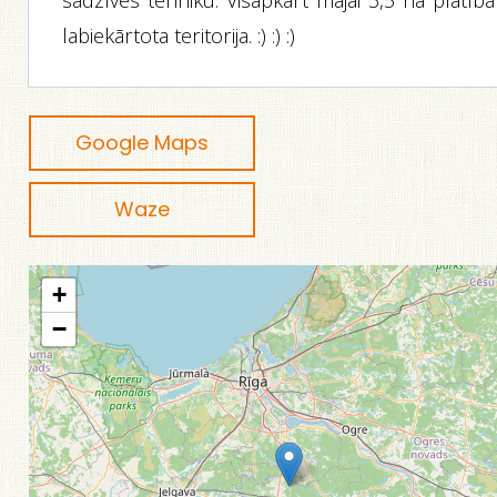
sadzīves tehniku. Visapkārt mājai 3,5 ha platībā
labiekārtota teritorija. :) :) :)
Google Maps
Waze
+
−