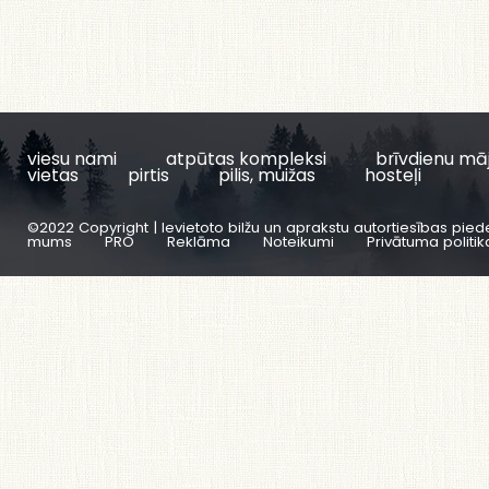
viesu nami
atpūtas kompleksi
brīvdienu mā
vietas
pirtis
pilis, muižas
hosteļi
©2022 Copyright | Ievietoto bilžu un aprakstu autortiesības pied
mums
PRO
Reklāma
Noteikumi
Privātuma politik