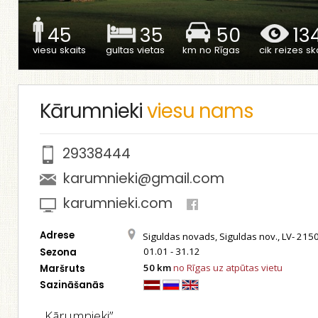
45
35
50
13
viesu skaits
gultas vietas
km no Rīgas
cik reizes ska
Kārumnieki
viesu nams
29338444
karumnieki@gmail.com
karumnieki.com
Adrese
Siguldas novads, Siguldas nov., LV- 215
01.01 - 31.12
Sezona
50 km
no Rīgas uz atpūtas vietu
Maršruts
Sazināšanās
„Kārumnieki”