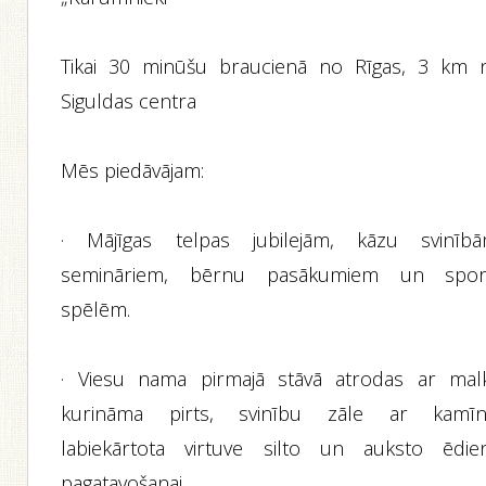
Tikai 30 minūšu braucienā no Rīgas, 3 km 
Siguldas centra
Mēs piedāvājam:
· Mājīgas telpas jubilejām, kāzu svinībā
semināriem, bērnu pasākumiem un spor
spēlēm.
· Viesu nama pirmajā stāvā atrodas ar mal
kurināma pirts, svinību zāle ar kamīn
labiekārtota virtuve silto un auksto ēdie
pagatavošanai.