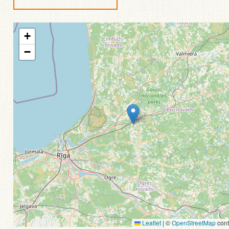
+
−
Leaflet
|
©
OpenStreetMap
cont