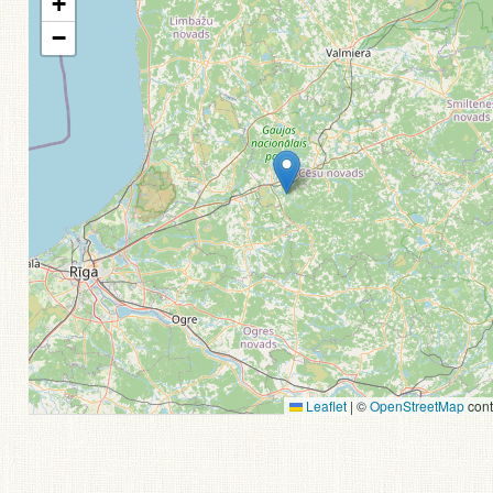
+
−
Leaflet
|
©
OpenStreetMap
cont