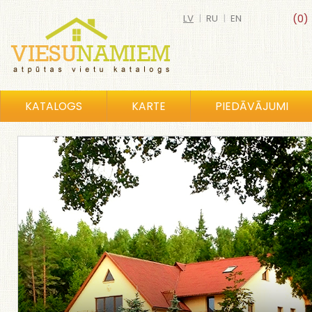
LV
|
RU
|
EN
(0)
KATALOGS
KARTE
PIEDĀVĀJUMI