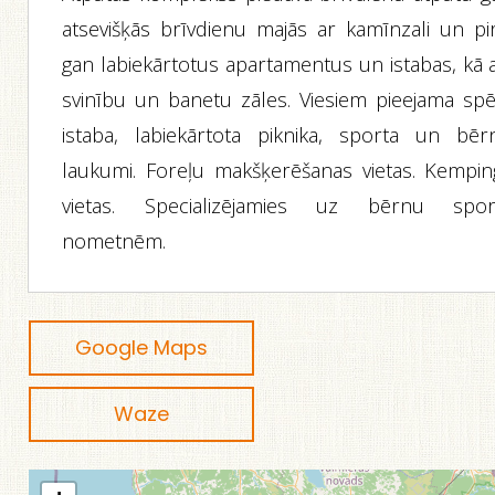
atsevišķās brīvdienu majās ar kamīnzali un pirt
gan labiekārtotus apartamentus un istabas, kā a
svinību un banetu zāles. Viesiem pieejama spē
istaba, labiekārtota piknika, sporta un bēr
laukumi. Foreļu makšķerēšanas vietas. Kempin
vietas. Specializējamies uz bērnu spor
nometnēm.
Google Maps
Waze