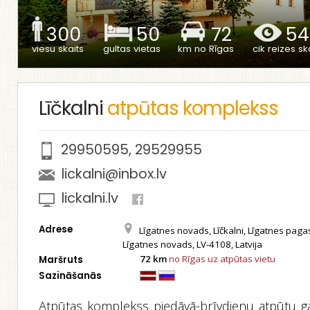
300
50
72
54
viesu skaits
gultas vietas
km no Rīgas
cik reizes ska
Līčkalni
atpūtas komplekss
29950595
,
29529955
lickalni@inbox.lv
lickalni.lv
Adrese
Līgatnes novads, Līčkalni, Līgatnes pagas
Līgatnes novads, LV-4108, Latvija
72 km
no Rīgas uz atpūtas vietu
Maršruts
Sazināšanās
Atpūtas komplekss piedāvā-brīvdienu atpūtu g