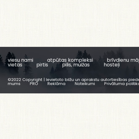
viesu nami
atpūtas kompleksi
brīvdienu mā
vietas
pirtis
pilis, muižas
hosteļi
©2022 Copyright | Ievietoto bilžu un aprakstu autortiesības pied
mums
PRO
Reklāma
Noteikumi
Privātuma politik