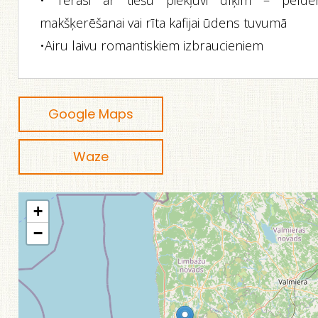
• Terasi ar tiešu piekļuvi dīķim – peldē
makšķerēšanai vai rīta kafijai ūdens tuvumā
•Airu laivu romantiskiem izbraucieniem
Google Maps
Waze
+
−