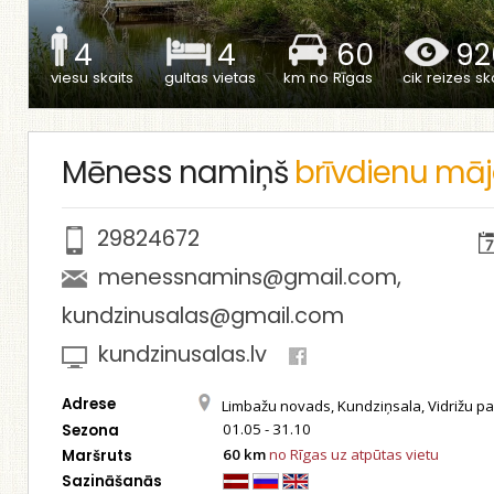
4
4
60
92
viesu skaits
gultas vietas
km no Rīgas
cik reizes ska
Mēness namiņš
brīvdienu mā
29824672
menessnamins@gmail.com
,
kundzinusalas@gmail.com
kundzinusalas.lv
Adrese
Limbažu novads, Kundziņsala, Vidrižu p
01.05 - 31.10
Sezona
60 km
no Rīgas uz atpūtas vietu
Maršruts
Sazināšanās