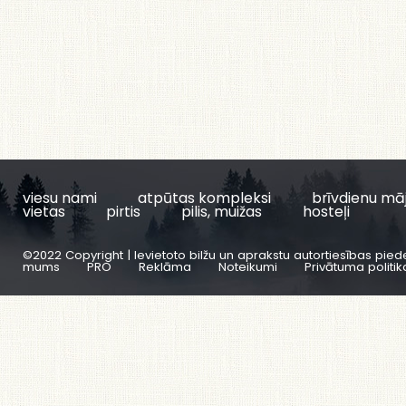
viesu nami
atpūtas kompleksi
brīvdienu mā
vietas
pirtis
pilis, muižas
hosteļi
©2022 Copyright | Ievietoto bilžu un aprakstu autortiesības pied
mums
PRO
Reklāma
Noteikumi
Privātuma politik