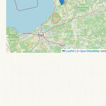
Leaflet
|
©
OpenStreetMap
cont