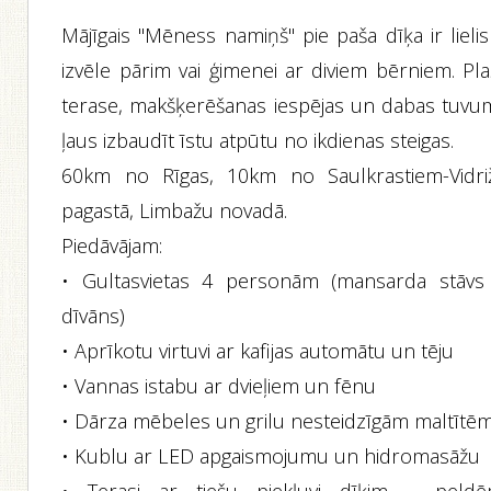
Mājīgais "Mēness namiņš" pie paša dīķa ir lieli
izvēle pārim vai ģimenei ar diviem bērniem. Pla
terase, makšķerēšanas iespējas un dabas tuvu
ļaus izbaudīt īstu atpūtu no ikdienas steigas.
60km no Rīgas, 10km no Saulkrastiem-Vidri
pagastā, Limbažu novadā.
Piedāvājam:
• Gultasvietas 4 personām (mansarda stāvs
dīvāns)
• Aprīkotu virtuvi ar kafijas automātu un tēju
• Vannas istabu ar dvieļiem un fēnu
• Dārza mēbeles un grilu nesteidzīgām maltītē
• Kublu ar LED apgaismojumu un hidromasāžu