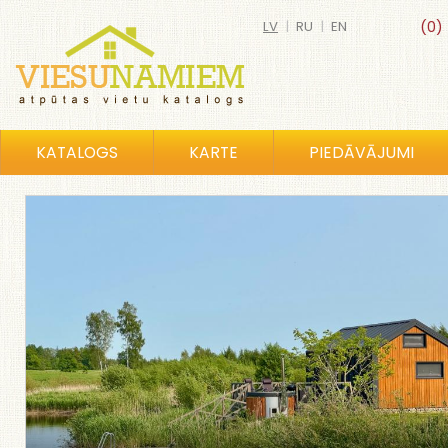
LV
|
RU
|
EN
(0)
KATALOGS
KARTE
PIEDĀVĀJUMI