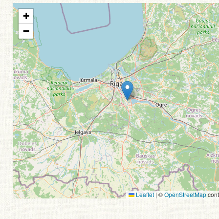
+
−
Leaflet
|
©
OpenStreetMap
cont