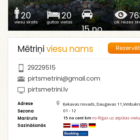
20
20
76
viesu skaits
gultas vietas
cik reizes ska
15 no
cent
km no Rīgas
Mētriņi
viesu nams
Rezervē
29229515
pirtsmetrini@gmail.com
pirtsmetrini.lv
Adrese
Ķekavas novads, Daugavas 11,Vimbukr
01 - 12
Sezona
15 no cent km
no Rīgas uz atpūtas viet
Maršruts
Sazināšanās