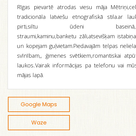
Rīgas pievartē atrodas viesu māja Mētriņi,cel
tradicionāla latviešu etnografiskā stila.ar lau
pirti,siltu ūdeni baseinā,
straumi,kaminu,banketu zāli,atsevišķam istabiņ
un kopejam guļvietam.Piedavajām telpas neliel
svīnībam,, ģimenes svētkiem,romantiskai atpūt
laukos..Vairak informācijas pa telefonu vai mū
mājas lapā.
Google Maps
Waze