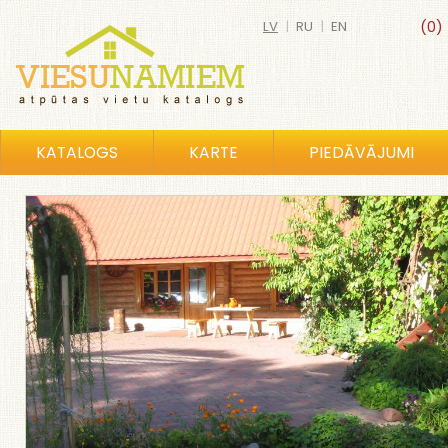
LV
|
RU
|
EN
(0)
KATALOGS
KARTE
PIEDĀVĀJUMI