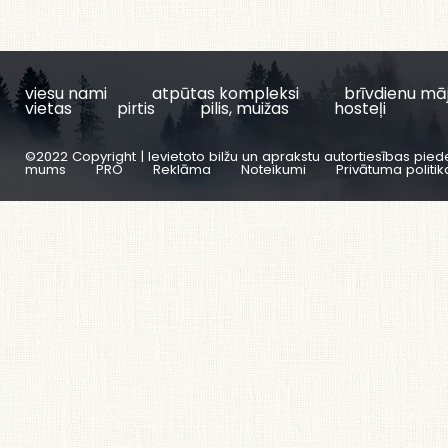
viesu nami
atpūtas kompleksi
brīvdienu mā
vietas
pirtis
pilis, muižas
hosteļi
©2022 Copyright | Ievietoto bilžu un aprakstu autortiesības pied
mums
PRO
Reklāma
Noteikumi
Privātuma politik