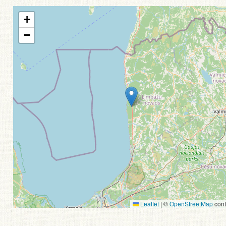
+
−
Leaflet
|
©
OpenStreetMap
cont