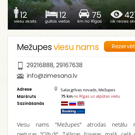
12
12
75
421
viesu skaits
gultas vietas
km no Rīgas
cik reizes ska
Mežupes
viesu nams
Rezervē
29216888
,
29167638
info@zimesana.lv
Adrese
Salacgrīvas novads, Mežupes
75 km
no Rīgas uz atpūtas vietu
Maršruts
Sazināšanās
Viesu nams "Mežupes" atrodas netālu 
pieturas "Oltuži", Tallinas šosejas malā, ceļā 