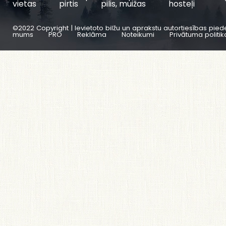
vietas
pirtis
pilis, muižas
hosteļi
©2022 Copyright | Ievietoto bilžu un aprakstu autortiesības pied
mums
PRO
Reklāma
Noteikumi
Privātuma politik