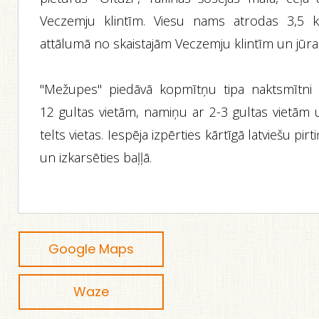
Veczemju klintīm. Viesu nams atrodas 3,5 
attālumā no skaistajām Veczemju klintīm un jūra
"Mežupes" piedāvā kopmītņu tipa naktsmītni 
12 gultas vietām, namiņu ar 2-3 gultas vietām 
telts vietas. Iespēja izpērties kārtīgā latviešu pirt
un izkarsēties baļļā.
Google Maps
Waze