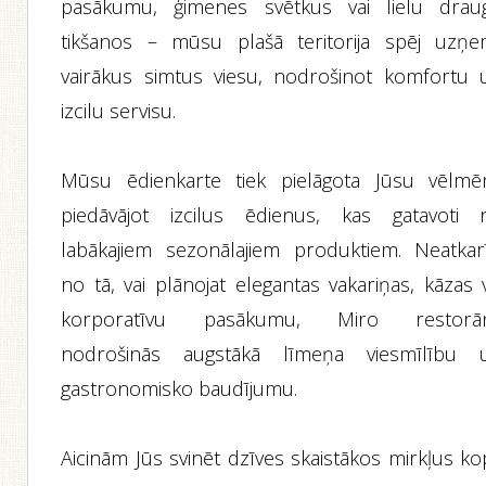
pasākumu, ģimenes svētkus vai lielu drau
tikšanos – mūsu plašā teritorija spēj uzņe
vairākus simtus viesu, nodrošinot komfortu 
izcilu servisu.
Mūsu ēdienkarte tiek pielāgota Jūsu vēlmē
piedāvājot izcilus ēdienus, kas gatavoti 
labākajiem sezonālajiem produktiem. Neatkarī
no tā, vai plānojat elegantas vakariņas, kāzas 
korporatīvu pasākumu, Miro restorā
nodrošinās augstākā līmeņa viesmīlību 
gastronomisko baudījumu.
Aicinām Jūs svinēt dzīves skaistākos mirkļus ko