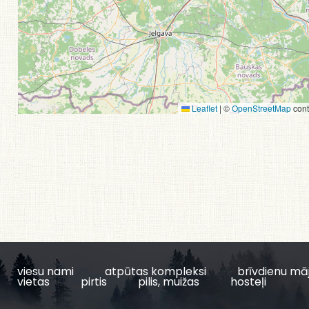
Leaflet
|
©
OpenStreetMap
cont
viesu nami
atpūtas kompleksi
brīvdienu mā
vietas
pirtis
pilis, muižas
hosteļi