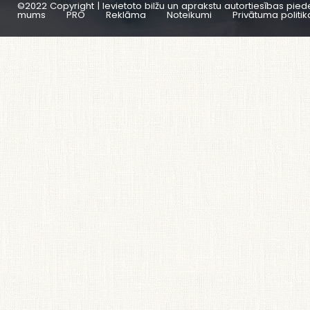
©2022 Copyright | Ievietoto bilžu un aprakstu autortiesības pied
mums
PRO
Reklāma
Noteikumi
Privātuma politik