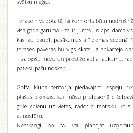
svētku maģiju.
Terase ir veidota tā, lai komforts būtu nodrošin
visa gada garumā – tai ir jumts un apsildāma vi
kas ļauj baudīt pasākumus arī ziemas sezonā. 
terases paveras burvīgs skats uz apkārtējo da
– zaļojošu mežu un prestižo golfa laukumu, rad
patiesi īpašu noskaņu.
Golfa kluba teritorijā piedāvājam iespēju rīk
plašus piknikus, kur mūsu profesionālie šefpavā
grilē ēdienu uz vietas, radot autentisku un sil
atmosfēru.
Neatkarīgi no tā, vai plānojat uzņēmu