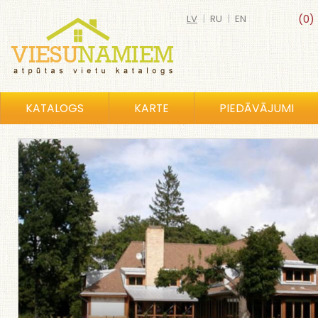
LV
|
RU
|
EN
(0)
KATALOGS
KARTE
PIEDĀVĀJUMI