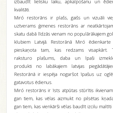
izbaudīt lielisku laiku, apkalpošanu un ēdie
kvalitāti.
Miró restorāns ir plašs, gaišs un vizuāli vieg
uztverams ģimenes restorāns ar neatkārtoja
skatu dabā līdzās vienam no populārākajiem gol
klubiem Latvijā. Restorānā Miró ēdienkarte 
pieskaņota tam, kas redzams visapkārt. 
raksturo plašums, daba un īpaši izmeklē
produkti no labākajiem latvijas piegādātājie
Restorānā ir iespēja nogaršot īpašus uz ogl
gatavotus ēdienus.
Miró restorāns ir īsts atpūtas stūrītis ikviena
gan tiem, kas vēlas aizmukt no pilsētas kņada
gan tiem, kas vienkārši vēlas baudīt izcilu maltīti