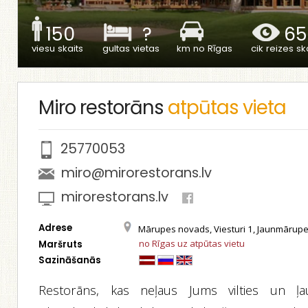
150
?
65
viesu skaits
gultas vietas
km no Rīgas
cik reizes ska
Miro restorāns
atpūtas vieta
25770053
miro@mirorestorans.lv
mirorestorans.lv
Adrese
Mārupes novads, Viesturi 1, Jaunmārup
no Rīgas uz atpūtas vietu
Maršruts
Sazināšanās
Restorāns, kas neļaus Jums vilties un ļa