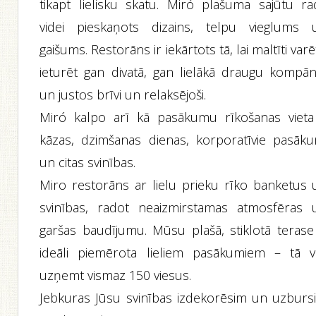
tikapt lielisku skatu. Miró plašuma sajūtu ra
videi pieskaņots dizains, telpu vieglums 
gaišums. Restorāns ir iekārtots tā, lai maltīti var
ieturēt gan divatā, gan lielākā draugu kompāni
un justos brīvi un relaksējoši.
Miró kalpo arī kā pasākumu rīkošanas vieta
kāzas, dzimšanas dienas, korporatīvie pasāku
un citas svinības.
Miro restorāns ar lielu prieku rīko banketus 
svinības, radot neaizmirstamas atmosfēras 
garšas baudījumu. Mūsu plašā, stiklotā terase 
ideāli piemērota lieliem pasākumiem – tā v
uzņemt vismaz 150 viesus.
Jebkuras Jūsu svinības izdekorēsim un uzburs