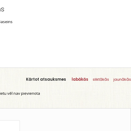
ms
aseins
Kārtot atsauksmes
labākās
sliktākās
jaunākās
etu vēl nav pievienota