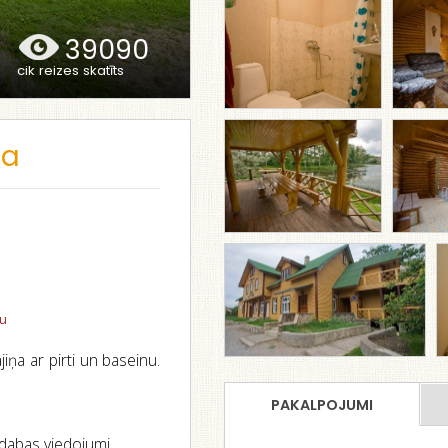
39090
cik reizes skatīts
ja
tu
iņa ar pirti un baseinu.
PAKALPOJUMI
 dabas viedojumi.