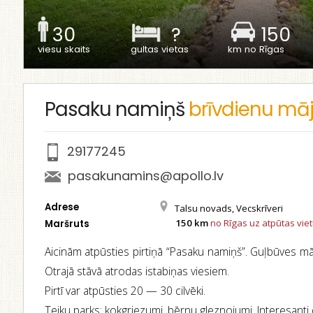
30
?
150
viesu skaits
gultas vietas
km no Rīgas
Pasaku namiņš
brīvdienu mā
29177245
pasakunamins@apollo.lv
Adrese
Talsu novads, Vecskrīveri
150 km
no Rīgas uz atpūtas vie
Maršruts
Aicinām atpūsties pirtiņā “Pasaku namiņš”. Guļbūves māj
Otrajā stāvā atrodas istabiņas viesiem.
Pirtī var atpūsties 20 — 30 cilvēki.
Teiku parks: kokgriezumi, bērnu gleznojumi. Interesanti