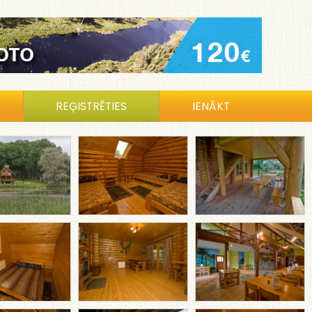
REĢISTRĒTIES
IENĀKT