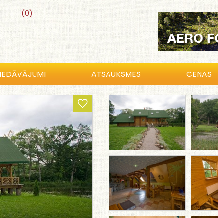
(0)
IEDĀVĀJUMI
ATSAUKSMES
CENAS