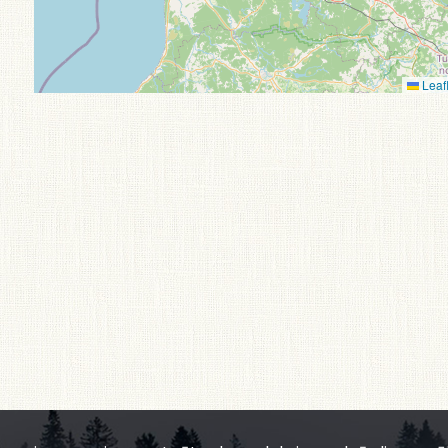
Leafl