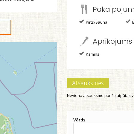
Pakalpoju
Pirts/Sauna
B
Aprīkojums
Kamīns
Atsauksmes
Neviena atsauksme par šo atpūtas vi
Vārds