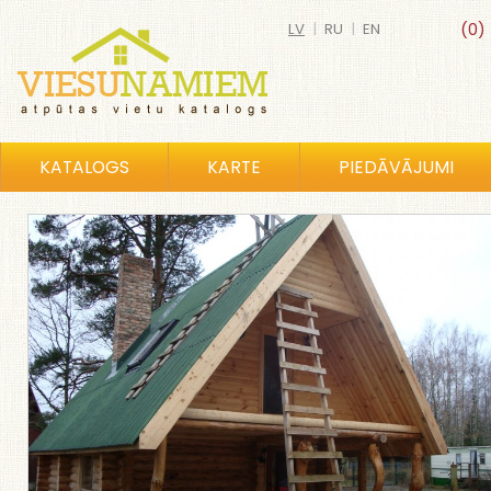
LV
|
RU
|
EN
(0)
KATALOGS
KARTE
PIEDĀVĀJUMI