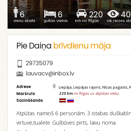
6
6
220
40
viesu skaits
gultas vietas
km no Rīgas
cik reizes ska
Pie Daiņa
brīvdienu māja
29735079
lauvacv@inbox.lv
Adrese
Liepāja, Liepājas rajons, Nīcas pagasts, 
220 km
no Rīgas uz atpūtas vietu
Maršruts
Sazināšanās
Atpūtas namiņš 6 personām. 3 istabas duškabīn
virtuve,tualete. Guļbūves pirts, laivu noma.