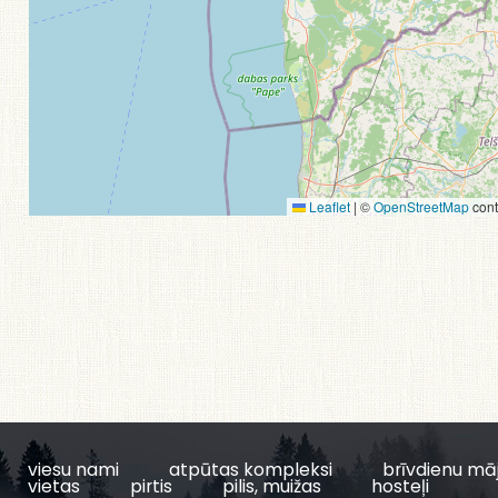
Leaflet
|
©
OpenStreetMap
cont
viesu nami
atpūtas kompleksi
brīvdienu mā
vietas
pirtis
pilis, muižas
hosteļi