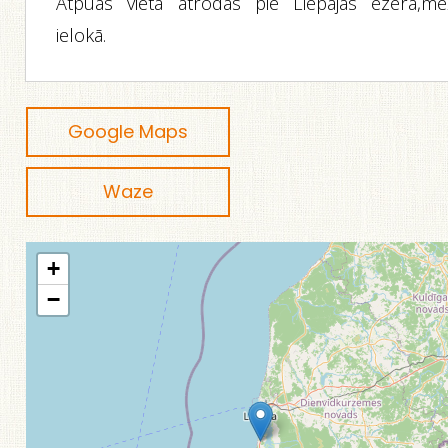
Atpūas vieta atrodas pie Liepājas ezera,me
ielokā.
Google Maps
Waze
+
−