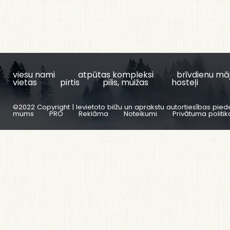
viesu nami
atpūtas kompleksi
brīvdienu mā
vietas
pirtis
pilis, muižas
hosteļi
©2022 Copyright | Ievietoto bilžu un aprakstu autortiesības pied
mums
PRO
Reklāma
Noteikumi
Privātuma politik