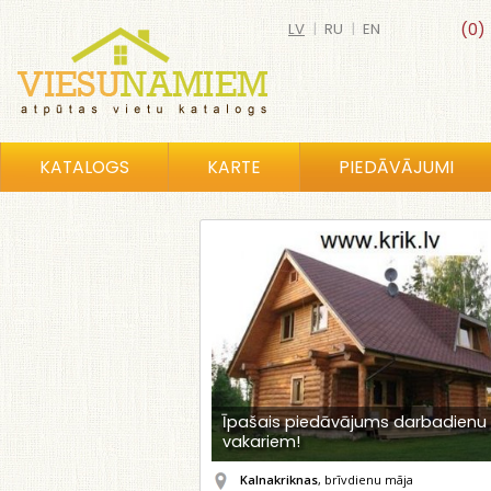
LV
|
RU
|
EN
(0)
KATALOGS
KARTE
PIEDĀVĀJUMI
Īpašais piedāvājums darbadienu
vakariem!
Kalnakriknas
, brīvdienu māja