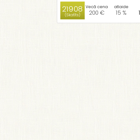
21908
Vecā cena
atlaide
200 €
15 %
(Skatīts)