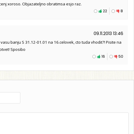
ocenj xoroso. Objazateljno obratimsa esjo raz.
22
8
09.11.2013 13:46
tj vasu banju S 31.12-01.01 na 16.celovek, cto tuda vhodit?! Pisite na
otvet! Sposibo
16
50