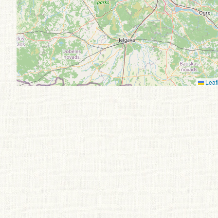
Leafl