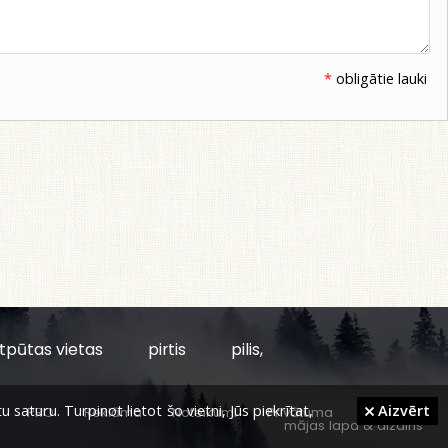
*
obligātie lauki
tpūtas vietas
pirtis
pilis,
aturu. Turpinot lietot šo vietni, Jūs piekrītat,
Aizvērt
PRO
Reklāma
Noteikumi
Privātuma
mājas lapa
&
dizains