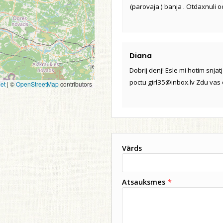
(parovaja ) banja . Otdaxnuli 
Diana
Dobrij denj! Esle mi hotim snja
poctu girl35@inbox.lv Zdu vas 
et
|
©
OpenStreetMap
contributors
Vārds
Atsauksmes
*