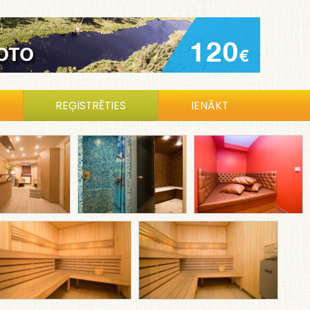
REĢISTRĒTIES
IENĀKT