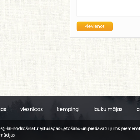
jas
viesnīcas
kempingi
lauku mājas
a
, lai nodrošinātu ērtu lapas lietošanu un piedāvātu jums piemērotu s
er to īpašniekiem. E-pasts:
info@viesunamiem.lv
Par mums
rmācijas