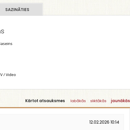
SAZINĀTIES
ms
aseins
V / Video
Kārtot atsauksmes
labākās
sliktākās
jaunākās
12.02.2026 10:14