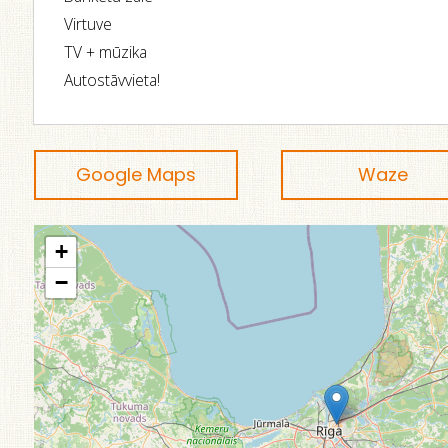
Virtuve
TV + mūzika
Autostāvvieta!
Google Maps
Waze
+
−