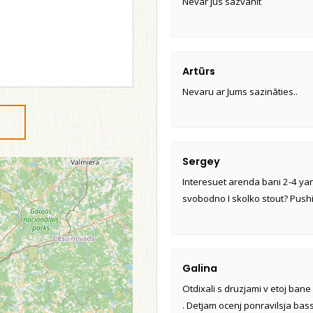
Nevar jūs sazvanīt
Artūrs
Nevaru ar Jums sazināties..
Sergey
Interesuet arenda bani 2-4 ya
svobodno I skolko stout? Push
Galina
Otdixali s druzjami v etoj bane .
. Detjam ocenj ponravilsja bass