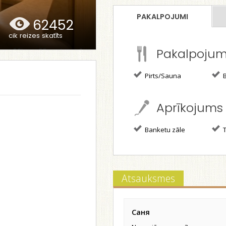
PAKALPOJUMI
62452
cik reizes skatīts
Pakalpoju
Pirts/Sauna
B
Aprīkojums
Banketu zāle
T
Atsauksmes
Саня