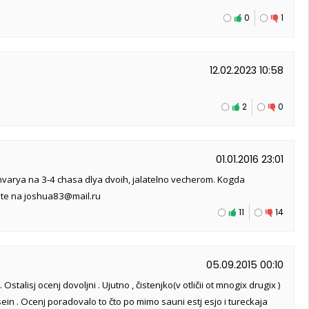
0
1
12.02.2023 10:58
2
0
01.01.2016 23:01
nvarya na 3-4 chasa dlya dvoih, jalatelno vecherom. Kogda
ite na joshua83@mail.ru
11
14
05.09.2015 00:10
 Ostalisj ocenj dovoljni . Ujutno , čistenjko(v otličii ot mnogix drugix )
ein . Ocenj poradovalo to čto po mimo sauni estj esjo i tureckaja