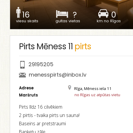
16
?
0
viesu skaits
gultas vietas
km no Rīgas
Pirts Mēness 11
pirts
29195205
menesspirts@inbox.lv
Adrese
Rīga, Mēness iela 11
no Rīgas uz atpūtas vietu
Maršruts
Pirts līdz 16 cilvēkiem
2 pirtis - tvaika pirts un sauna!
Baseins ar pretstraumi
Banketu zāle