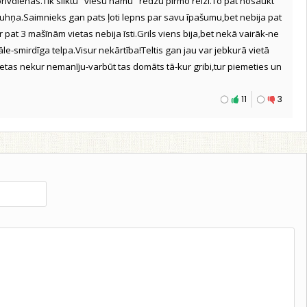
brīvdienas.Tik sliktu "viesu namu" redzu pirmo reizi.To pat nosaukt
uhņa.Saimnieks gan pats ļoti lepns par savu īpašumu,bet nebija pat
r pat 3 mašīnām vietas nebija īsti.Grils viens bija,bet nekā vairāk-ne
le-smirdīga telpa.Visur nekārtība!Teltis gan jau var jebkurā vietā
 vietas nekur nemanīju-varbūt tas domāts tā-kur gribi,tur piemeties un
11
3