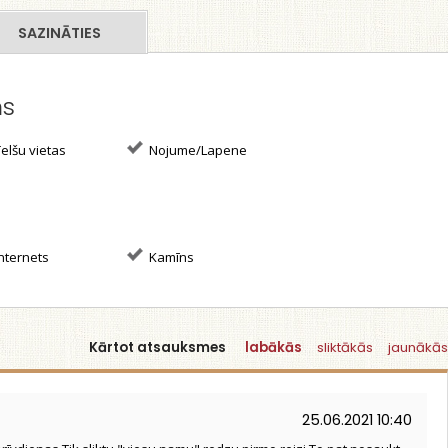
SAZINĀTIES
ms
elšu vietas
Nojume/Lapene
nternets
Kamīns
Kārtot atsauksmes
labākās
sliktākās
jaunākās
25.06.2021 10:40