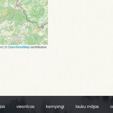
et
|
©
OpenStreetMap
contributors
jas
viesnīcas
kempingi
lauku mājas
a