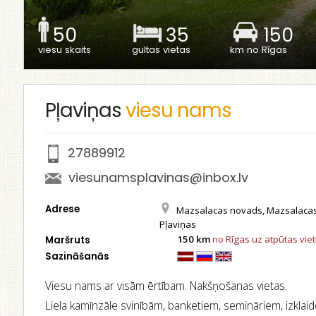
50
35
150
viesu skaits
gultas vietas
km no Rīgas
Pļaviņas
viesu nams
27889912
viesunamsplavinas@inbox.lv
Adrese
Mazsalacas novads, Mazsalacas 
Pļaviņas
150 km
no Rīgas uz atpūtas vie
Maršruts
Sazināšanās
Viesu nams ar visām ērtībam. Nakšņošanas vietas.
Liela kamīnzāle svinībām, banketiem, semināriem, izklaid