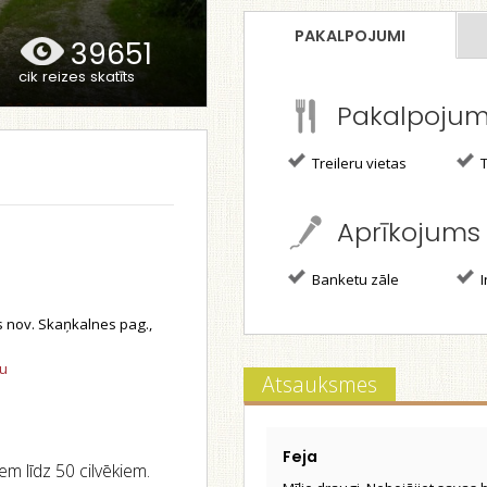
PAKALPOJUMI
39651
cik reizes skatīts
Pakalpoju
Treileru vietas
T
Aprīkojums
Banketu zāle
I
nov. Skaņkalnes pag.,
tu
Atsauksmes
Feja
em līdz 50 cilvēkiem.