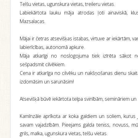
Telšu vietas, ugunskura vietas, treileru vietas.
Labiekārtota lauku māja atrodas ļoti ainaviskā, k
Mazsalacas.
Mājai ir četras atsevišķas istabas, virtuve ar iekārtām, v
labierīcības, autonomā apkure.
Māja atkarīgi no noslogojuma tiek izīrēta sākot n
sešpadsmit cilvēkiem.
Cena ir atkarīga no cilvēku un nakšņošanas dienu skaita. 
izdomāsim un sarunāsim!
Atsevišķā būvē iekārtota telpa svinībām, semināriem un
Kamīnzāle aprīkota ar koka galdiem un soliem, kurus 
savam vajadzībām. Pieejams galda teniss, novuss, mūz
grils, malka, ugunskura vietas, telšu vietas.