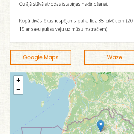
Otrājā stāvā atrodas istabiņas nakšnošanai.
Kopā divās ēkas iespējams palikt līdz 35 cilvēkiem (2
15 ar savu gultas veļu uz mūsu matračiem).
Google Maps
Waze
+
−