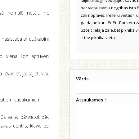
Mīļie,draugi. Nebojājiet savas 
par viesu namu negribas.Īsta č
lusā nomalē netālu no
zāli nopļāvis.Treileru vietas?Tu
galda,ne kur sēdēt...Banketu zā
uzcelt lielajā zālē,bet piknika
ir tev piknika vieta.
annasistaba ar duškabīni,
o viena līdz aptuveni
Zvaniet, jautājiet, visu
Vārds
 citiem pasākumiem.
Atsauksmes
*
Jūs varat pārvietot pēc
ikas centrs, klavieres,