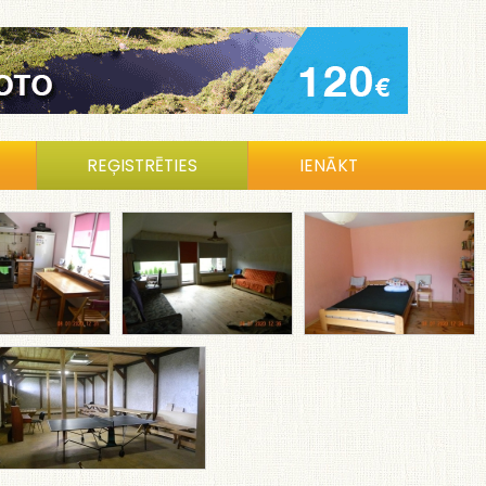
REĢISTRĒTIES
IENĀKT