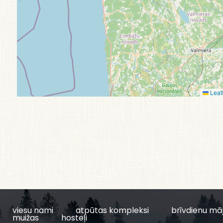
Leafl
viesu nami
atpūtas kompleksi
brīvdienu mā
muižas
hosteļi