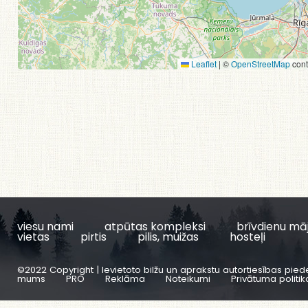
Leaflet
|
©
OpenStreetMap
cont
viesu nami
atpūtas kompleksi
brīvdienu mā
vietas
pirtis
pilis, muižas
hosteļi
©2022 Copyright | Ievietoto bilžu un aprakstu autortiesības pied
mums
PRO
Reklāma
Noteikumi
Privātuma politik