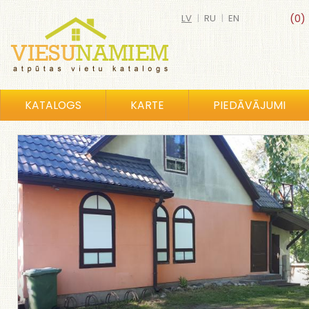
LV
|
RU
|
EN
(0)
KATALOGS
KARTE
PIEDĀVĀJUMI