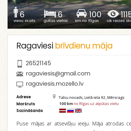
6
6
100
111
viesu skaits
gultas vietas
km no Rīgas
cik reizes ska
Ragaviesi
brīvdienu māja
26521145
ragaviesis@gmail.com
ragaviesis.mozello.lv
Adrese
Talsu novads, Lielā iela 92, Mērsrags
100 km
no Rīgas uz atpūtas vietu
Maršruts
Sazināšanās
Puse mājas ar atsevišķu ieeju. Māja atrodas ce