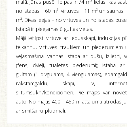
malā, jūras pusē. Telpas ir 74 m² lielas, kas sas
no istabas – 60 m², virtuves – 11 m² un saunas 
m². Divas ieejas – no virtuves un no istabas puse
Istabā ir pieejamas 6 gultas vietas.
Mājā ietilpst: virtuve ar ledusskapi, indukcijas plī
tējkannu, virtuves traukiem un piederumiem 
veļasmašīna; vannas istaba ar dušu, izlietni, w
(fēns, dvieļi, tualetes piederumi); istaba ar
gultām (1 divguļama, 4 vienguļamas), ēdamgald
rakstāmgaldu, skapi, TV, internet
siltumsūkni/kondicionieri. Pie mājas var noviet
auto. No mājas 400 – 450 m attālumā atrodas jū
ar smilšainu pludmali.