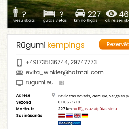
?
?
227
46
viesu skaits
gultas vietas
km no Rīgas
cik reizes ska
Rūgumi
kempings
Rezervē
+491735136744
,
29747773
evita_winkler@hotmail.com
rugumi.eu
Adrese
Pāvilostas novads, Ziemupe, Vergales p
01/06 - 1/10
Sezona
227 km
no Rīgas uz atpūtas vietu
Maršruts
Sazināšanās