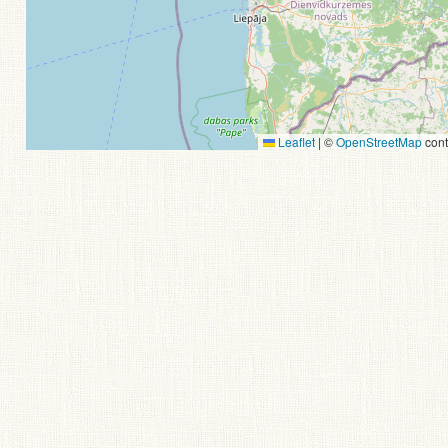
Leaflet
|
©
OpenStreetMap
cont