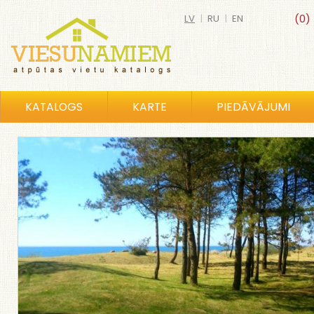
LV
|
RU
|
EN
(0)
KATALOGS
KARTE
PIEDĀVĀJUMI