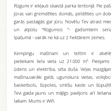
Rūgumi ir iekļauti skaistā parka teritorijā. Pie pa
jūras vari gremdēties domās, peldēties un doti
garās pastaigās gar jūru. Novēlu Tev atrast mie
un atpūtu "Rūgumos "- gadsimtiem sena
īpašumā - vairāk ne kā uz 2 hektāriem zemes.
Kempingu mašīnam un teltīm ir atvēlē
pietiekami liela vieta uz 21.000 m². Pieejams 
ūdens un elektrība, silta duša. Veļas mazgāja
mašīna,vairāki galdi, ugunskura vietas, volejbo
basketbols, šūpoles, smilšu kaste un šūpuļtīkl
Tevi gaida jauns un mājīgs paviljons arī lietai
laikam. Mums ir WiFi.