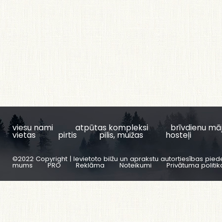
viesu nami
atpūtas kompleksi
brīvdienu mā
vietas
pirtis
pilis, muižas
hosteļi
©2022 Copyright | Ievietoto bilžu un aprakstu autortiesības pied
mums
PRO
Reklāma
Noteikumi
Privātuma politik