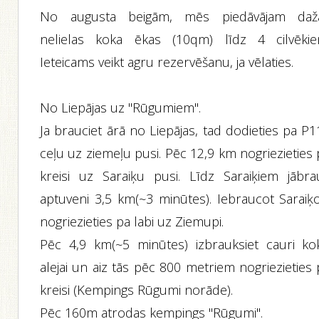
No augusta beigām, mēs piedāvājam daž
nelielas koka ēkas (10qm) līdz 4 cilvēkie
Ieteicams veikt agru rezervēšanu, ja vēlaties.
No Liepājas uz "Rūgumiem".
Ja brauciet ārā no Liepājas, tad dodieties pa P
ceļu uz ziemeļu pusi. Pēc 12,9 km nogriezieties
kreisi uz Saraiķu pusi. Līdz Saraiķiem jābra
aptuveni 3,5 km(~3 minūtes). Iebraucot Saraiķo
nogriezieties pa labi uz Ziemupi.
Pēc 4,9 km(~5 minūtes) izbrauksiet cauri ko
alejai un aiz tās pēc 800 metriem nogriezieties
kreisi (Kempings Rūgumi norāde).
Pēc 160m atrodas kempings "Rūgumi".