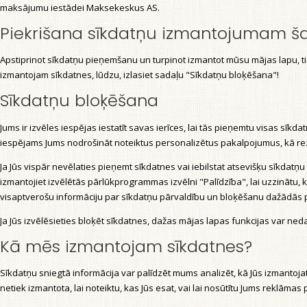
maksājumu iestādei Maksekeskus AS.
Piekrišana sīkdatņu izmantojumam š
Apstiprinot sīkdatņu pieņemšanu un turpinot izmantot mūsu mājas lapu, tiek
izmantojam sīkdatnes, lūdzu, izlasiet sadaļu "Sīkdatņu bloķēšana"!
Sīkdatņu bloķēšana
Jums ir izvēles iespējas iestatīt savas ierīces, lai tās pieņemtu visas sīk
iespējams Jums nodrošināt noteiktus personalizētus pakalpojumus, kā rezu
Ja Jūs vispār nevēlaties pieņemt sīkdatnes vai iebilstat atsevišķu sīkdatņ
izmantojiet izvēlētās pārlūkprogrammas izvēlni "Palīdzība", lai uzzinātu, k
visaptverošu informāciju par sīkdatņu pārvaldību un bloķēšanu dažādā
Ja Jūs izvēlēsieties bloķēt sīkdatnes, dažas mājas lapas funkcijas var ned
Kā mēs izmantojam sīkdatnes?
Sīkdatņu sniegtā informācija var palīdzēt mums analizēt, kā Jūs izmantoj
netiek izmantota, lai noteiktu, kas Jūs esat, vai lai nosūtītu Jums reklām