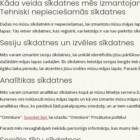
Kāda veida sīkdatnes mēs izmantoj
Tehniski nepieciešamās sīkdatnes
Dažas no mūsu sīkdatnēm ir nepieciešamas, lai izmantotu mūsu mājas lapas
lapas. Tās ietver sīkdatnes, kas reģistrē, vai lietotājs ir vai nav piekriti
Sesiju sīkdatnes un izvēles sīkdatnes
Mēs varam izmantot sesiju sīkdatnes, lai unikāli identificētu Jūsu pārlūk
dažādām mājas lapas sadaļām. šīs sīkdatnes lietotāja sesijas beigās tiek
ilgāku laika periodu, lai atcerētos Jūsu izvēles mūsu mājas lapās. Parasti
Analītikas sīkdatnes
Mēs varam izmantot analītikas sīkdatnes kopā ar mūsu tīmekļa servera žur
kurienes viņi nokļuvuši mūsu mājas lapās un kā viņi izmanto mūsu māja
analītikas rīkus, ko piedāvā šādi pakalpojumu sniedzēji, un ar tiem saistīt
"Omniture".
Spiediet šeit
, lai izlasītu "Omniture" Privātuma politiku!
Parasti mēs nesaglabājam nekādu personīgo informāciju, kas mums tiek s
Sociālo tīklu sīkdatnes