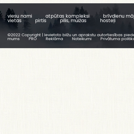
viesu nami
atpūtas kompleksi
brīvdienu mā
vietas
pirtis
pilis, muižas
hosteļi
©2022 Copyright | Ievietoto bilžu un aprakstu autortiesības pied
mums
PRO
Reklāma
Noteikumi
Privātuma politik