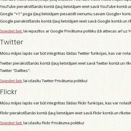
YouTube pierakstīšanās kontā (ļauj lietotājam ieiet savā YouTube kontā u
Google "+1" poga (ļauj lietotājam piesaistīt vienumu savam Google+ kont
Google pierakstīšanās kontā (ļauj lietotājam ieiet savā Google kontā un r
Spiediet šeit
, lai iepazītos ar Google Privātuma politiku (tā attiecas arī uz
Twitter
Mūsu mājas lapās var būt integrētas šādas Twitter funkcijas, kas var nolasī
Twitter pierakstīšanās kontā (ļauj lietotājam ieiet savā Twitter kontā un r
Twitter "Dalīties".
Spiediet šeit
, lai izlasītu Twitter Privātuma politiku!
Flickr
Mūsu mājas lapās var būt integrētas šādas Flickr funkcijas, kas var nolasīt v
Flickr pierakstīšanās kontā (ļauj lietotājam ieiet savā Flickr kontā un rīko
Spiediet šeit
, lai izlasītu Flickr Privātuma politiku!