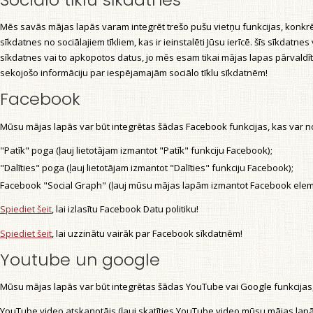
Mēs savās mājas lapās varam integrēt trešo pušu vietņu funkcijas, konkrēti,
sīkdatnes no sociālajiem tīkliem, kas ir ieinstalēti Jūsu ierīcē. šīs sīkdatn
sīkdatnes vai to apkopotos datus, jo mēs esam tikai mājas lapas pārvaldīt
sekojošo informāciju par iespējamajām sociālo tīklu sīkdatnēm!
Facebook
Mūsu mājas lapās var būt integrētas šādas Facebook funkcijas, kas var nol
"Patīk" poga (ļauj lietotājam izmantot "Patīk" funkciju Facebook);
"Dalīties" poga (ļauj lietotājam izmantot "Dalīties" funkciju Facebook);
Facebook "Social Graph" (ļauj mūsu mājas lapām izmantot Facebook elemen
Spiediet šeit
, lai izlasītu Facebook Datu politiku!
Spiediet šeit
, lai uzzinātu vairāk par Facebook sīkdatnēm!
Youtube un google
Mūsu mājas lapās var būt integrētas šādas YouTube vai Google funkcijas, 
YouTube video atskaņotājs (ļauj skatīties YouTube video mūsu mājas lapā