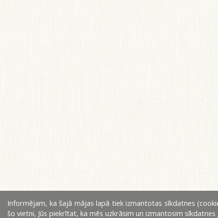
Informējam, ka šajā mājas lapā tiek izmantotas sīkdatnes (cookie
šo vietni, Jūs piekrītat, ka mēs uzkrāsim un izmantosim sīkdatnes 