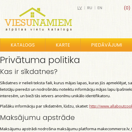
LV
|
RU
|
EN
(0)
KATALOGS
KARTE
PIEDĀVĀJUMI
Privātuma politika
Kas ir sīkdatnes?
Sīkdatnes ir nelieli teksta faili, kurus mājas lapas, kuras Jūs apmeklējat, 
lietotāju pieredzi un nodrošinātu noteiktu informāciju mājas lapu īpašniek
interesēm, un bieži tās ietvers anonīmu unikālo identifikatoru.
Plašāku informāciju par sīkdatnēm, lūdzu, skatiet:
http://www.allaboutcoo
Maksājumu apstrāde
Maksājumu apstrādi nodrošina maksājumu platforma makecommerce.lv, t