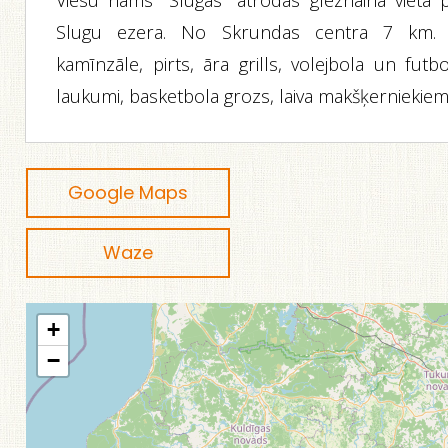
Viesu nams "Slugas" atrodas gleznainā vietā p
Slugu ezera. No Skrundas centra 7 km. 
kamīnzāle, pirts, āra grills, volejbola un futb
laukumi, basketbola grozs, laiva makšķerniekiem
Google Maps
Waze
+
−