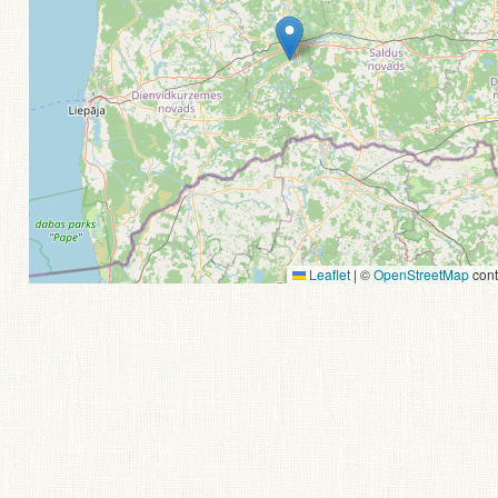
Leaflet
|
©
OpenStreetMap
cont