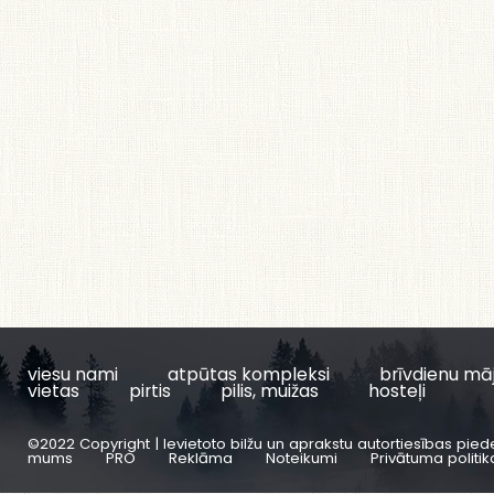
viesu nami
atpūtas kompleksi
brīvdienu mā
vietas
pirtis
pilis, muižas
hosteļi
©2022 Copyright | Ievietoto bilžu un aprakstu autortiesības pied
mums
PRO
Reklāma
Noteikumi
Privātuma politik