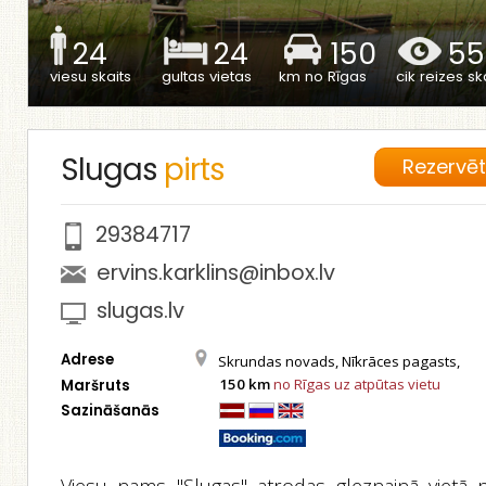
24
24
150
55
viesu skaits
gultas vietas
km no Rīgas
cik reizes ska
Slugas
pirts
Rezervē
29384717
ervins.karklins@inbox.lv
slugas.lv
Adrese
Skrundas novads, Nīkrāces pagasts,
150 km
no Rīgas uz atpūtas vietu
Maršruts
Sazināšanās