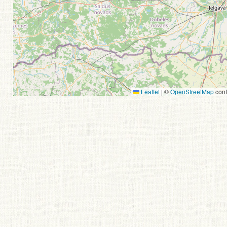
Leaflet
|
©
OpenStreetMap
cont