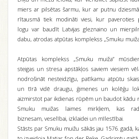
miers ar pilsētas šarmu, kur ar putnu dziesm
rītausmā tiek modināti viesi, kur paveroties 
logu var baudīt Latvijas gleznaino un mierpil
dabu, atrodas atpūtas komplekss „Smuku muiža
Atpūtas komplekss „Smuku muiža” mūsdie
steigas un stresa apstākļos saviem viesiem vēl
nodrošināt nesteidzīgu, patīkamu atpūtu skais
un tīrā vidē draugu, ģimenes un kolēģu lok
aizmirstot par ikdienas rūpēm un baudot kādu 
Smuku muižas laimes mirkļiem, kas radī
biznesam, veselībai, izklaidei un mīlestībai.
Stāsts par Smuku muižu sākās jau 1576. gadā, k
to izveidoja Matias fon der Reke. Gadsimtu gaitā