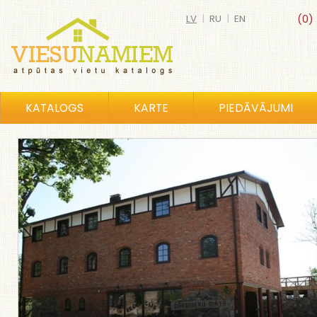
LV
|
RU
|
EN
(0)
KATALOGS
KARTE
PIEDĀVĀJUMI