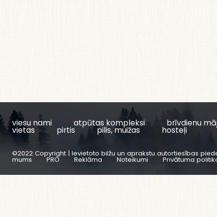
viesu nami
atpūtas kompleksi
brīvdienu mā
vietas
pirtis
pilis, muižas
hosteļi
©2022 Copyright | Ievietoto bilžu un aprakstu autortiesības pied
mums
PRO
Reklāma
Noteikumi
Privātuma politik