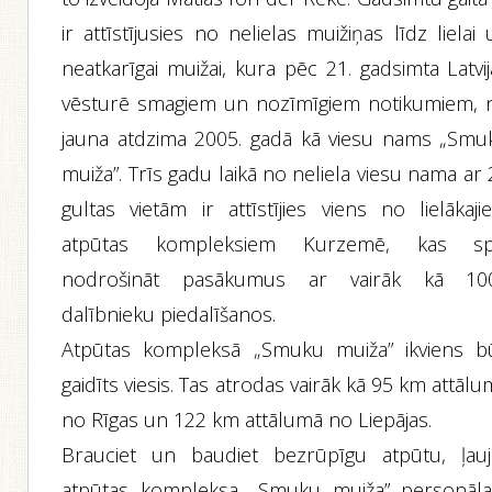
ir attīstījusies no nelielas muižiņas līdz lielai
neatkarīgai muižai, kura pēc 21. gadsimta Latvi
vēsturē smagiem un nozīmīgiem notikumiem, 
jauna atdzima 2005. gadā kā viesu nams „Smu
muiža”. Trīs gadu laikā no neliela viesu nama ar
gultas vietām ir attīstījies viens no lielākaji
atpūtas kompleksiem Kurzemē, kas sp
nodrošināt pasākumus ar vairāk kā 10
dalībnieku piedalīšanos.
Atpūtas kompleksā „Smuku muiža” ikviens b
gaidīts viesis. Tas atrodas vairāk kā 95 km attāl
no Rīgas un 122 km attālumā no Liepājas.
Brauciet un baudiet bezrūpīgu atpūtu, ļauj
atpūtas kompleksa „Smuku muiža” personāl