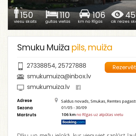
150
110
106
45
viesu skaits
gultas vietas
km no Rīgas
cik reizes ska
Smuku Muiža
pils, muiža
27338854
,
25727888
Rezervē
smukumuiza@inbox.lv
smukumuiza.lv
Adrese
Saldus novads, Smukas, Remtes pagast
01/05 - 30/09
Sezona
106 km
no Rīgas uz atpūtas vietu
Maršruts
Dīķu un mežu ielokā, kur vienuviet saplūst lau