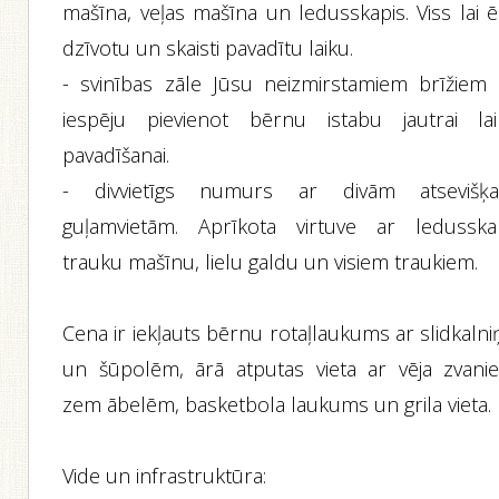
mašīna, veļas mašīna un ledusskapis. Viss lai ē
dzīvotu un skaisti pavadītu laiku.
- svinības zāle Jūsu neizmirstamiem brīžiem 
iespēju pievienot bērnu istabu jautrai lai
pavadīšanai.
- divvietīgs numurs ar divām atsevišķ
guļamvietām. Aprīkota virtuve ar ledusskap
trauku mašīnu, lielu galdu un visiem traukiem.
Cena ir iekļauts bērnu rotaļlaukums ar slidkaln
un šūpolēm, ārā atputas vieta ar vēja zvani
zem ābelēm, basketbola laukums un grila vieta.
Vide un infrastruktūra: