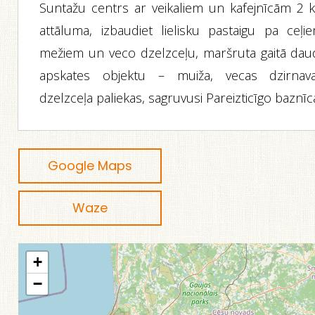
Suntažu centrs ar veikaliem un kafejnīcām 2 
attāluma, izbaudiet lielisku pastaigu pa ceļie
mežiem un veco dzelzceļu, maršruta gaitā dau
apskates objektu – muiža, vecas dzirnava
dzelzceļa paliekas, sagruvusi Pareizticīgo baznīc
Google Maps
Waze
+
−