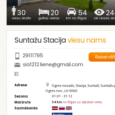
30
20
54
24
viesu skaits
gultas vietas
km no Rīgas
cik reizes ska
Suntažu Stacija
viesu nams
29111795
Rezervē
sia1212.liene@gmail.com
Adrese
Ogres novads, Stacija, Suntaži, Suntažu 
Ogres nov., LV-5060
01.01 - 31.12
Sezona
54 km
no Rīgas uz atpūtas vietu
Maršruts
Sazināšanās