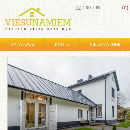
LV
|
RU
|
EN
(0)
KATALOGS
KARTE
PIEDĀVĀJUMI