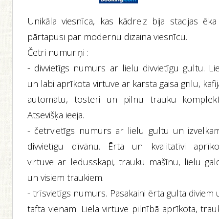
Unikāla viesnīca, kas kādreiz bija stacijas ēka
pārtapusi par modernu dizaina viesnīcu.
Četri numuriņi :
- divvietīgs numurs ar lielu divvietīgu gultu. Li
un labi aprīkota virtuve ar karsta gaisa grilu, kafi
automātu, tosteri un pilnu trauku komplekt
Atsevišķa ieeja.
- četrvietīgs numurs ar lielu gultu un izvelka
divvietīgu dīvānu. Ērta un kvalitatīvi aprīko
virtuve ar ledusskapi, trauku mašīnu, lielu gal
un visiem traukiem.
- trīsvietīgs numurs. Pasakaini ērta gulta diviem
tafta vienam. Liela virtuve pilnībā aprīkota, tra