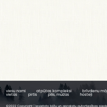
viesu nami
atpūtas kompleksi
brīvdienu mā
vietas
pirtis
pilis, muižas
hosteļi
©2022 Copyright | Ievietoto bilžu un aprakstu autortiesības pied